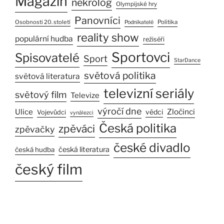
Magazín
nekrolog
Olympijské hry
Panovníci
Osobnosti 20. století
Politika
Podnikatelé
reality show
populární hudba
režiséři
Sportovci
Spisovatelé
Sport
StarDance
světová politika
světová literatura
televizní seriály
světový film
Televize
výročí dne
Ulice
Zločinci
vědci
Vojevůdci
vynálezci
Česká politika
zpěváci
zpěvačky
české divadlo
česká literatura
česká hudba
český film