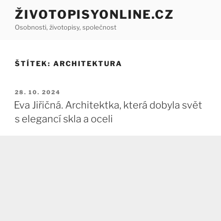
Přejít
ŽIVOTOPISYONLINE.CZ
k
Osobnosti, životopisy, společnost
obsahu
webu
ŠTÍTEK:
ARCHITEKTURA
PUBLIKOVÁNO
28. 10. 2024
Eva Jiřičná. Architektka, která dobyla svět
s elegancí skla a oceli