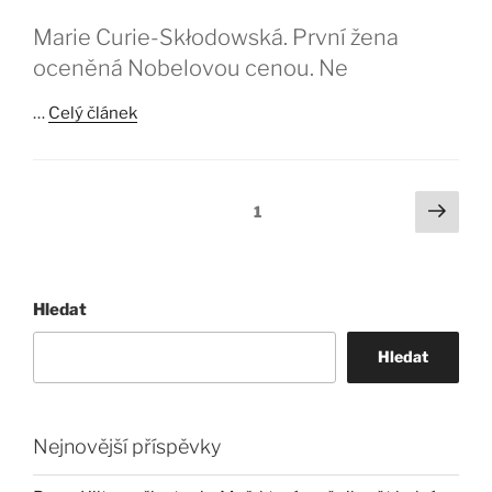
Marie Curie-Skłodowská. První žena
oceněná Nobelovou cenou. Ne
…
Celý článek
Stránkování
Další
Stránka:
1
strá
příspěvků
Hledat
Hledat
Nejnovější příspěvky