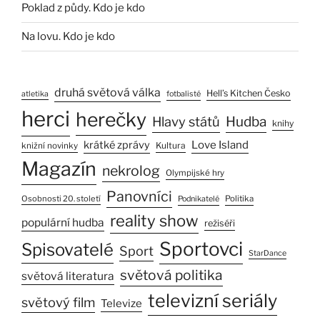
Poklad z půdy. Kdo je kdo
Na lovu. Kdo je kdo
druhá světová válka
Hell’s Kitchen Česko
atletika
fotbalisté
herci
herečky
Hlavy států
Hudba
knihy
Love Island
krátké zprávy
Kultura
knižní novinky
Magazín
nekrolog
Olympijské hry
Panovníci
Osobnosti 20. století
Politika
Podnikatelé
reality show
populární hudba
režiséři
Sportovci
Spisovatelé
Sport
StarDance
světová politika
světová literatura
televizní seriály
světový film
Televize