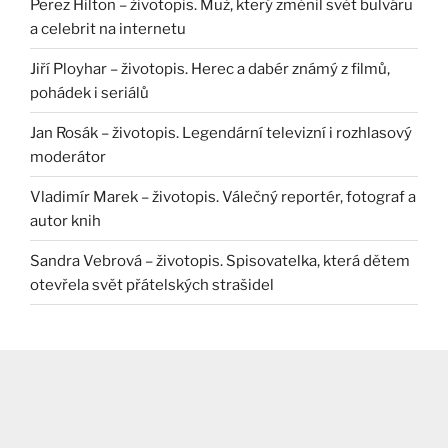
Perez Hilton – životopis. Muž, který změnil svět bulváru
a celebrit na internetu
Jiří Ployhar – životopis. Herec a dabér známý z filmů,
pohádek i seriálů
Jan Rosák – životopis. Legendární televizní i rozhlasový
moderátor
Vladimír Marek – životopis. Válečný reportér, fotograf a
autor knih
Sandra Vebrová – životopis. Spisovatelka, která dětem
otevřela svět přátelských strašidel