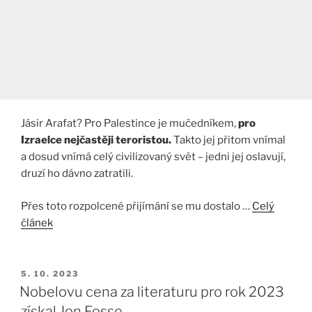
Jásir Arafat? Pro Palestince je mučedníkem,
pro
Izraelce nejčastěji teroristou.
Takto jej přitom vnímal
a dosud vnímá celý civilizovaný svět – jedni jej oslavují,
druzí ho dávno zatratili.
Přes toto rozpolcené přijímání se mu dostalo …
Celý
článek
PUBLIKOVÁNO
5. 10. 2023
Nobelovu cena za literaturu pro rok 2023
získal Jon Fosse