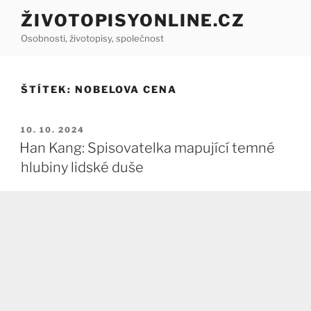
Přejít
ŽIVOTOPISYONLINE.CZ
k
Osobnosti, životopisy, společnost
obsahu
webu
ŠTÍTEK:
NOBELOVA CENA
PUBLIKOVÁNO
10. 10. 2024
Han Kang: Spisovatelka mapující temné
hlubiny lidské duše