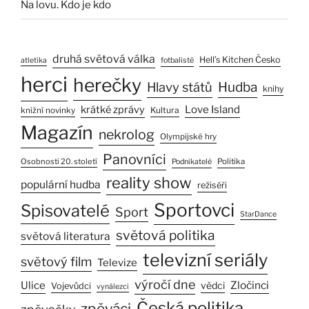
Na lovu. Kdo je kdo
druhá světová válka
Hell’s Kitchen Česko
atletika
fotbalisté
herci
herečky
Hlavy států
Hudba
knihy
Love Island
krátké zprávy
Kultura
knižní novinky
Magazín
nekrolog
Olympijské hry
Panovníci
Osobnosti 20. století
Politika
Podnikatelé
reality show
populární hudba
režiséři
Sportovci
Spisovatelé
Sport
StarDance
světová politika
světová literatura
televizní seriály
světový film
Televize
výročí dne
Ulice
Zločinci
vědci
Vojevůdci
vynálezci
Česká politika
zpěváci