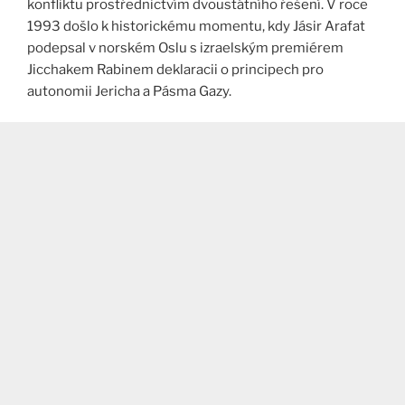
konfliktu prostřednictvím dvoustátního řešení. V roce
1993 došlo k historickému momentu, kdy Jásir Arafat
podepsal v norském Oslu s izraelským premiérem
Jicchakem Rabinem deklaracii o principech pro
autonomii Jericha a Pásma Gazy.