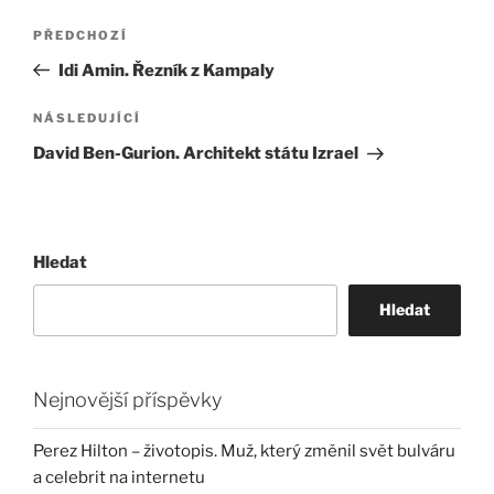
Navigace
Předchozí
PŘEDCHOZÍ
pro
příspěvek
Idi Amin. Řezník z Kampaly
příspěvek
Následující
NÁSLEDUJÍCÍ
příspěvek
David Ben-Gurion. Architekt státu Izrael
Hledat
Hledat
Nejnovější příspěvky
Perez Hilton – životopis. Muž, který změnil svět bulváru
a celebrit na internetu