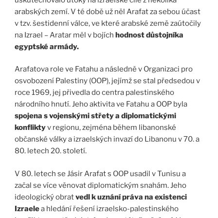
arabských zemí. V té době už něl Arafat za sebou účast
v tzv. šestidenní válce, ve které arabské země zaútočily
na Izrael – Aratar měl v bojích
hodnost důstojníka
egyptské armády.
Arafatova role ve Fatahu a následně v Organizaci pro
osvobození Palestiny (OOP), jejímž se stal předsedou v
roce 1969, jej přivedla do centra palestinského
národního hnutí. Jeho aktivita ve Fatahu a OOP byla
spojena s vojenskými střety a diplomatickými
konflikty
v regionu, zejména během libanonské
občanské války a izraelských invazí do Libanonu v 70. a
80. letech 20. století.
V 80. letech se Jásir Arafat s OOP usadil v Tunisu a
začal se více věnovat diplomatickým snahám. Jeho
ideologický obrat
vedl k uznání práva na existenci
Izraele
a hledání řešení izraelsko-palestinského