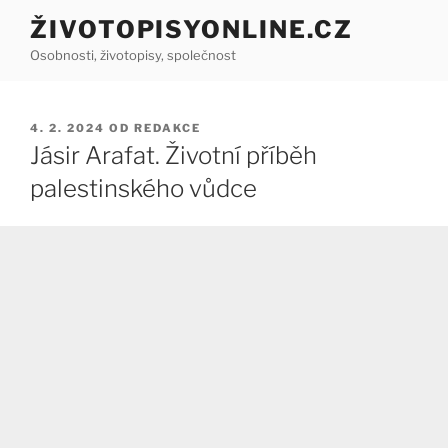
Přejít
ŽIVOTOPISYONLINE.CZ
k
Osobnosti, životopisy, společnost
obsahu
webu
PUBLIKOVÁNO
4. 2. 2024
OD
REDAKCE
Jásir Arafat. Životní příběh
palestinského vůdce