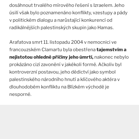
dosáhnout trvalého mírového řešení s Izraelem. Jeho
úsilí však bylo poznamenáno konflikty, vzestupy a pády
v politickém dialogu a narůstající konkurencí od
radikálnějších palestinských skupin jako Hamas.
Arafatova smrt 11. listopadu 2004 v nemocnici ve
francouzském Clamartu byla obestřena
tajemstvím a
nejistotou ohledně příčiny jeho úmrtí,
nakonec nebylo
prokázáno cizí zavonění v jakékoli formě.
Ačkoliv byl
kontroverzní postavou, jeho dědictví jako symbol
palestinského národního hnutí a klíčového aktéra v
dlouhodobém konfliktu na Blízkém východě je
nesporné​.