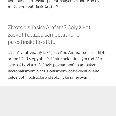
konsolidaci izraelsko-palestinských vztahů. Kdo byl
muž dvou tváří Jásir Arafat?
Životopis Jásira Arafata? Celý život
zasvětil otázce samostatného
palestinského státu
Jásir Arafat, známý také jako Abu Ammár, se narodil 4.
srpna 1929 v egyptské Káhiře palestinským rodičům.
Jeho dětství a mládí bylo poznamenáno arabským
nacionalismem a antisionismem, což ovlivnilo jeho
celoživotní politické a ideologické směřování.