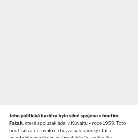
Jeho politická kariéra byla silně spojena s hnutím
Fatah,
které spoluzakládal v Kuvajtu v roce 1959. Toto
hnutí se zaměřovalo na boj za palestinský stát a
uskutečňovalo útoky na izraelské cíle z několika