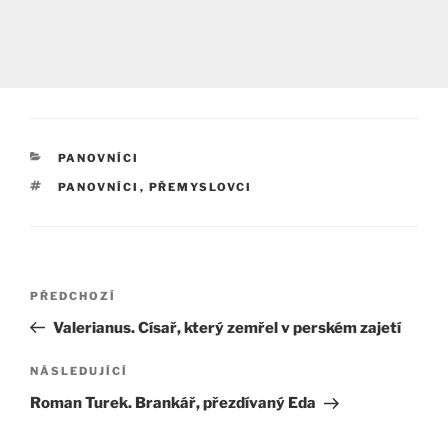
RUBRIKY
PANOVNÍCI
ŠTÍTKY
PANOVNÍCI
,
PŘEMYSLOVCI
Navigace
Předchozí
PŘEDCHOZÍ
pro
příspěvek
Valerianus. Císař, který zemřel v perském zajetí
příspěvek
Následující
NÁSLEDUJÍCÍ
příspěvek
Roman Turek. Brankář, přezdívaný Eda