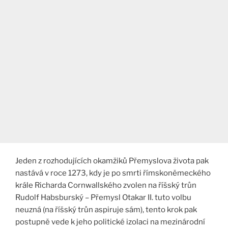
Jeden z rozhodujících okamžiků Přemyslova života pak
nastává v roce 1273, kdy je po smrti římskoněmeckého
krále Richarda Cornwallského zvolen na říšský trůn
Rudolf Habsburský – Přemysl Otakar II. tuto volbu
neuzná (na říšský trůn aspiruje sám), tento krok pak
postupně vede k jeho politické izolaci na mezinárodní