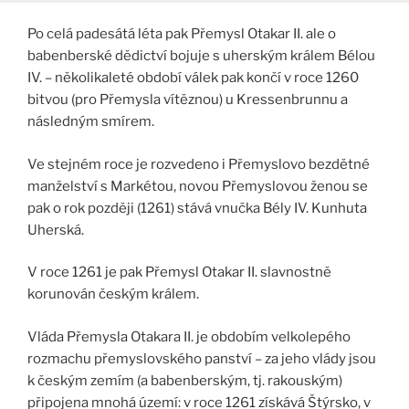
Po celá padesátá léta pak Přemysl Otakar II. ale o
babenberské dědictví bojuje s uherským králem Bélou
IV. – několikaleté období válek pak končí v roce 1260
bitvou (pro Přemysla vítěznou) u Kressenbrunnu a
následným smírem.
Ve stejném roce je rozvedeno i Přemyslovo bezdětné
manželství s Markétou, novou Přemyslovou ženou se
pak o rok později (1261) stává vnučka Bély IV. Kunhuta
Uherská.
V roce 1261 je pak Přemysl Otakar II. slavnostně
korunován českým králem.
Vláda Přemysla Otakara II. je obdobím velkolepého
rozmachu přemyslovského panství – za jeho vlády jsou
k českým zemím (a babenberským, tj. rakouským)
připojena mnohá území: v roce 1261 získává Štýrsko, v