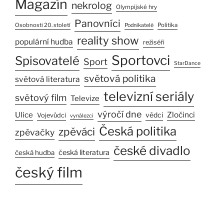
Magazín
nekrolog
Olympijské hry
Panovníci
Osobnosti 20. století
Politika
Podnikatelé
reality show
populární hudba
režiséři
Sportovci
Spisovatelé
Sport
StarDance
světová politika
světová literatura
televizní seriály
světový film
Televize
výročí dne
Ulice
Zločinci
vědci
Vojevůdci
vynálezci
Česká politika
zpěváci
zpěvačky
české divadlo
česká literatura
česká hudba
český film