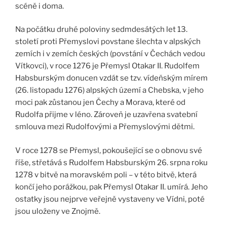
scéně i doma.
Na počátku druhé poloviny sedmdesátých let 13.
století proti Přemyslovi povstane šlechta v alpských
zemích i v zemích českých (povstání v Čechách vedou
Vítkovci), v roce 1276 je Přemysl Otakar II. Rudolfem
Habsburským donucen vzdát se tzv. vídeňským mírem
(26. listopadu 1276) alpských území a Chebska, v jeho
moci pak zůstanou jen Čechy a Morava, které od
Rudolfa přijme v léno. Zároveň je uzavřena svatební
smlouva mezi Rudolfovými a Přemyslovými dětmi.
V roce 1278 se Přemysl, pokoušející se o obnovu své
říše, střetává s Rudolfem Habsburským 26. srpna roku
1278 v bitvě na moravském poli – v této bitvě, která
končí jeho porážkou, pak Přemysl Otakar II. umírá. Jeho
ostatky jsou nejprve veřejně vystaveny ve Vídni, poté
jsou uloženy ve Znojmě.