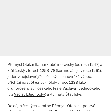
Přemysl Otakar II., markrabě moravský (od roku 1247) a
král český v letech 1253-78 (korunován je v roce 1261),
jeden z nejslavnějších českých panovníků vůbec,
přichází na svět (snad) někdy v roce 1233 jako
druhorozený syn českého krále Václava I. Jednookého
(viz
Václav I. Jednooký
) a Kunhuty Štaufské.
Do dějin českých zemí se Přemysl Otakar II. poprvé