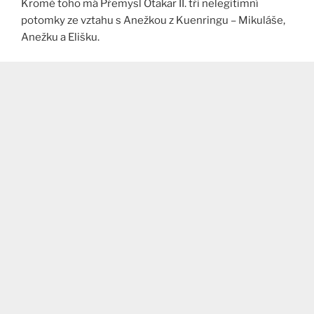
Kromě toho má Přemysl Otakar II. tři nelegitimní
potomky ze vztahu s Anežkou z Kuenringu – Mikuláše,
Anežku a Elišku.