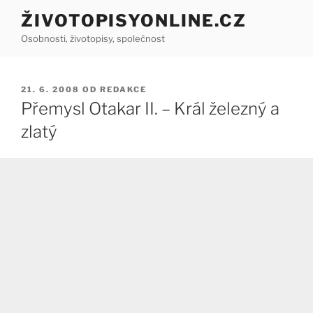
Přejít
ŽIVOTOPISYONLINE.CZ
k
Osobnosti, životopisy, společnost
obsahu
webu
PUBLIKOVÁNO
21. 6. 2008
OD
REDAKCE
Přemysl Otakar II. – Král železný a
zlatý