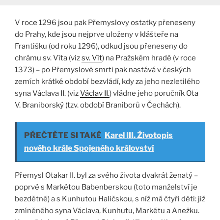
V roce 1296 jsou pak Přemyslovy ostatky přeneseny
do Prahy, kde jsou nejprve uloženy v klášteře na
Františku (od roku 1296), odkud jsou přeneseny do
chrámu sv. Víta (viz
sv. Vít
) na Pražském hradě (v roce
1373) – po Přemyslově smrti pak nastává v českých
zemích krátké období bezvládí, kdy za jeho nezletilého
syna Václava II. (viz
Václav II.
) vládne jeho poručník Ota
V. Braniborský (tzv. období Braniborů v Čechách).
PŘEČTĚTE SI TAKÉ
Karel III. Životopis
nového krále Spojeného království
Přemysl Otakar II. byl za svého života dvakrát ženatý –
poprvé s Markétou Babenberskou (toto manželství je
bezdětné) a s Kunhutou Haličskou, s níž má čtyři děti: již
zmíněného syna Václava, Kunhutu, Markétu a Anežku.