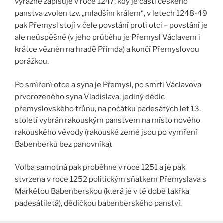
výrazně zapisuje v roce 1247, kdy je částí českého
panstva zvolen tzv. „mladším králem“, v letech 1248-49
pak Přemysl stojí v čele povstání proti otci – povstání je
ale neúspěšné (v jeho průběhu je Přemysl Václavem i
krátce vězněn na hradě Přimda) a končí Přemyslovou
porážkou.
Po smíření otce a syna je Přemysl, po smrti Václavova
prvorozeného syna Vladislava, jediný dědic
přemyslovského trůnu, na počátku padesátých let 13.
století vybrán rakouským panstvem na místo nového
rakouského vévody (rakouské země jsou po vymření
Babenberků bez panovníka).
Volba samotná pak proběhne v roce 1251 a je pak
stvrzena v roce 1252 politickým sňatkem Přemyslava s
Markétou Babenberskou (která je v té době takřka
padesátiletá), dědičkou babenberského panství.