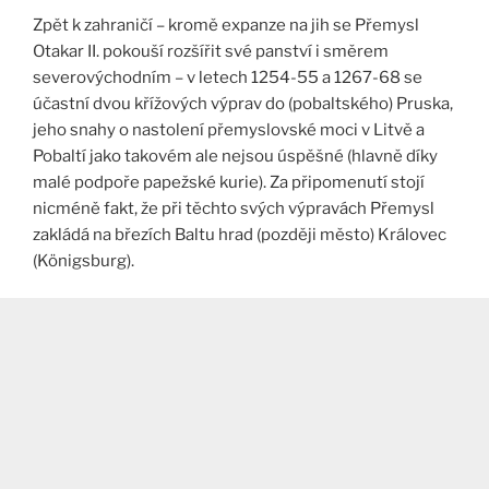
Zpět k zahraničí – kromě expanze na jih se Přemysl
Otakar II. pokouší rozšířit své panství i směrem
severovýchodním – v letech 1254-55 a 1267-68 se
účastní dvou křížových výprav do (pobaltského) Pruska,
jeho snahy o nastolení přemyslovské moci v Litvě a
Pobaltí jako takovém ale nejsou úspěšné (hlavně díky
malé podpoře papežské kurie). Za připomenutí stojí
nicméně fakt, že při těchto svých výpravách Přemysl
zakládá na březích Baltu hrad (později město) Královec
(Königsburg).