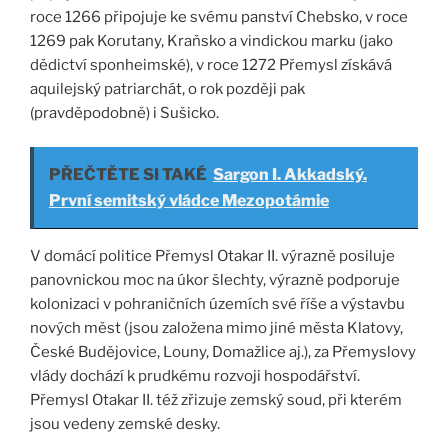
roce 1266 připojuje ke svému panství Chebsko, v roce
1269 pak Korutany, Kraňsko a vindickou marku (jako
dědictví sponheimské), v roce 1272 Přemysl získává
aquilejský patriarchát, o rok později pak
(pravděpodobně) i Sušicko.
PŘEČTĚTE SI TAKÉ
Sargon I. Akkadský.
První semitský vládce Mezopotámie
V domácí politice Přemysl Otakar II. výrazně posiluje
panovnickou moc na úkor šlechty, výrazně podporuje
kolonizaci v pohraničních územích své říše a výstavbu
nových měst (jsou založena mimo jiné města Klatovy,
České Budějovice, Louny, Domažlice aj.), za Přemyslovy
vlády dochází k prudkému rozvoji hospodářství.
Přemysl Otakar II. též zřizuje zemský soud, při kterém
jsou vedeny zemské desky.