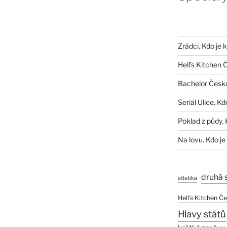
Zrádci. Kdo je 
Hell’s Kitchen 
Bachelor Česk
Seriál Ulice. Kd
Poklad z půdy. 
Na lovu. Kdo je
druhá 
atletika
Hell’s Kitchen Č
Hlavy států