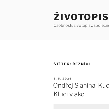
Přejít
k
ŽIVOTOPIS
obsahu
webu
Osobnosti, životopisy, společn
ŠTÍTEK:
ŘEZNÍCI
PUBLIKOVÁNO
3. 5. 2024
Ondřej Slanina. K
Kluci v akci