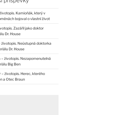
í příspěvky
životopis. Kamioňák, který v
měnách bojoval o vlastní život
otopis. Zazářil jako doktor
álu Dr. House
– životopis. Neústupná doktorka
riálu Dr. House
 – životopis. Nezapomenutelná
iálu Big Ben
r – životopis. Herec, kterého
en a Otec Braun