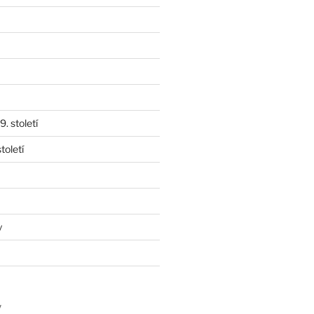
. století
toletí
y
y