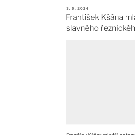
PUBLIKOVÁNO
3. 5. 2024
František Kšána ml
slavného řeznické