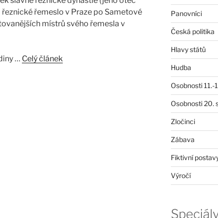
k slavné řeznické dynastie (jeho otec
il řeznické řemeslo v Praze po Sametové
Panovníci
ktovanějších místrů svého řemesla v
Česká politika
Hlavy států
odiny …
Celý článek
Hudba
Osobnosti 11.-19
Osobnosti 20. s
Zločinci
Zábava
Fiktivní postav
Výročí
Speciál