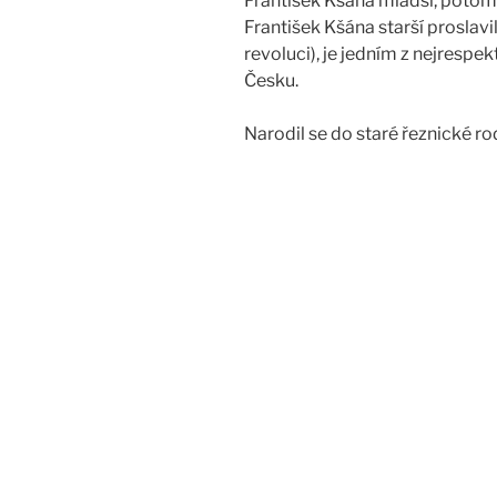
František Kšána mladší, potome
František Kšána starší proslav
revoluci), je jedním z nejrespe
Česku.
Narodil se do staré řeznické r