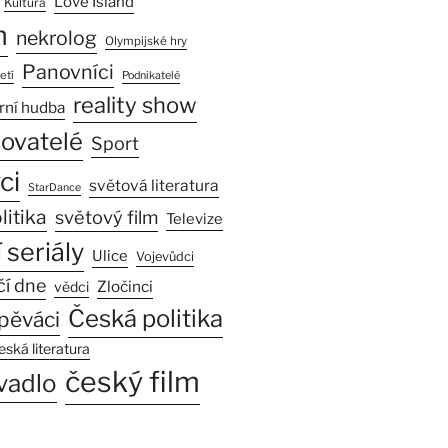
Love Island
Kultura
n
nekrolog
Olympijské hry
Panovníci
etí
Podnikatelé
reality show
rní hudba
sovatelé
Sport
ci
světová literatura
StarDance
litika
světový film
Televize
 seriály
Ulice
Vojevůdci
čí dne
Zločinci
vědci
Česká politika
pěváci
eská literatura
český film
vadlo