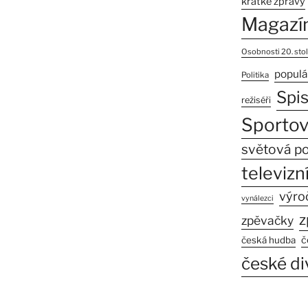
krátké zprávy
Magazí
Osobnosti 20. stol
populá
Politika
Spi
režiséři
Sportov
světová po
televizní
výro
vynálezci
z
zpěvačky
č
česká hudba
české di