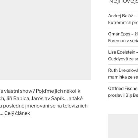
Nejnovějš
Andrej Baláž – 
Extrémních pro
Omar Epps – živ
Foreman v seri
Lisa Edelstein 
Cuddyová ze se
Ruth Drexelová
maminka ze ser
Ottfried Fische
 s vlastní show? Pojďme jich několik
proslavil Big B
, Jiří Babica, Jaroslav Sapík… a také
Dva posledně jmenovaní se na televizních
 …
Celý článek