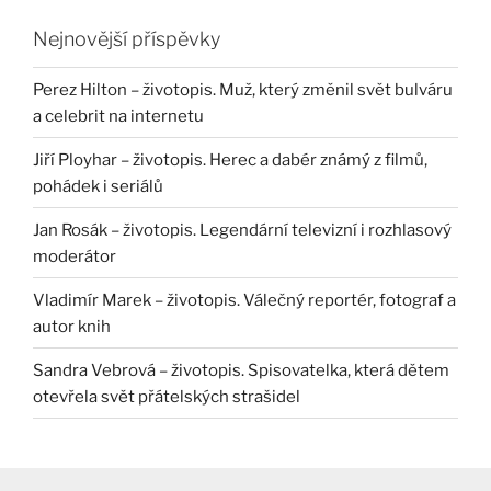
Nejnovější příspěvky
Perez Hilton – životopis. Muž, který změnil svět bulváru
a celebrit na internetu
Jiří Ployhar – životopis. Herec a dabér známý z filmů,
pohádek i seriálů
Jan Rosák – životopis. Legendární televizní i rozhlasový
moderátor
Vladimír Marek – životopis. Válečný reportér, fotograf a
autor knih
Sandra Vebrová – životopis. Spisovatelka, která dětem
otevřela svět přátelských strašidel