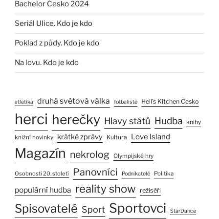
Bachelor Česko 2024
Seriál Ulice. Kdo je kdo
Poklad z půdy. Kdo je kdo
Na lovu. Kdo je kdo
druhá světová válka
Hell’s Kitchen Česko
atletika
fotbalisté
herci
herečky
Hlavy států
Hudba
knihy
Love Island
krátké zprávy
Kultura
knižní novinky
Magazín
nekrolog
Olympijské hry
Panovníci
Osobnosti 20. století
Politika
Podnikatelé
reality show
populární hudba
režiséři
Sportovci
Spisovatelé
Sport
StarDance