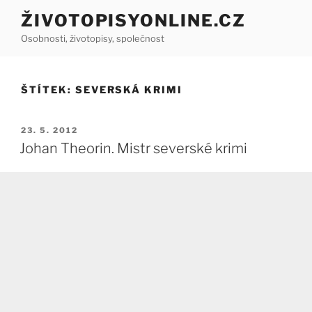
Přejít
ŽIVOTOPISYONLINE.CZ
k
Osobnosti, životopisy, společnost
obsahu
webu
ŠTÍTEK:
SEVERSKÁ KRIMI
PUBLIKOVÁNO
23. 5. 2012
Johan Theorin. Mistr severské krimi