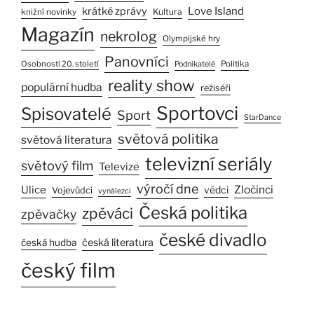
Love Island
krátké zprávy
Kultura
knižní novinky
Magazín
nekrolog
Olympijské hry
Panovníci
Osobnosti 20. století
Politika
Podnikatelé
reality show
populární hudba
režiséři
Sportovci
Spisovatelé
Sport
StarDance
světová politika
světová literatura
televizní seriály
světový film
Televize
výročí dne
Ulice
Zločinci
vědci
Vojevůdci
vynálezci
Česká politika
zpěváci
zpěvačky
české divadlo
česká literatura
česká hudba
český film