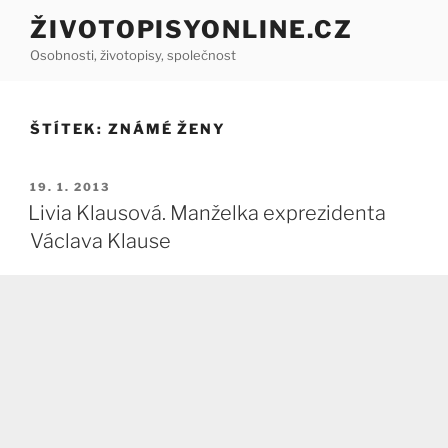
Přejít
ŽIVOTOPISYONLINE.CZ
k
Osobnosti, životopisy, společnost
obsahu
webu
ŠTÍTEK:
ZNÁMÉ ŽENY
PUBLIKOVÁNO
19. 1. 2013
Livia Klausová. Manželka exprezidenta
Václava Klause