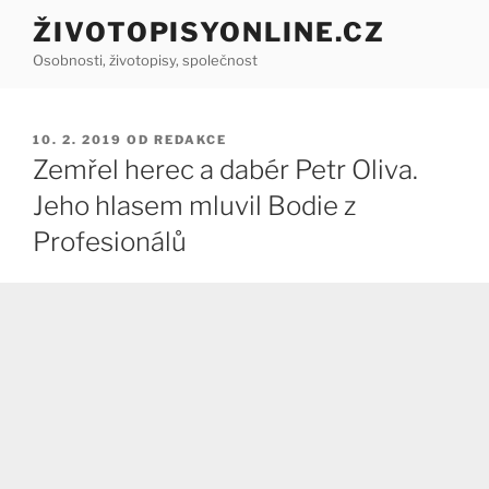
Přejít
ŽIVOTOPISYONLINE.CZ
k
Osobnosti, životopisy, společnost
obsahu
webu
PUBLIKOVÁNO
10. 2. 2019
OD
REDAKCE
Zemřel herec a dabér Petr Oliva.
Jeho hlasem mluvil Bodie z
Profesionálů