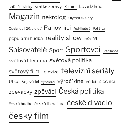
Love Island
krátké zprávy
Kultura
knižní novinky
Magazín
nekrolog
Olympijské hry
Panovníci
Osobnosti 20. století
Politika
Podnikatelé
reality show
populární hudba
režiséři
Sportovci
Spisovatelé
Sport
StarDance
světová politika
světová literatura
televizní seriály
světový film
Televize
výročí dne
Ulice
Zločinci
vědci
Vojevůdci
vynálezci
Česká politika
zpěváci
zpěvačky
české divadlo
česká literatura
česká hudba
český film