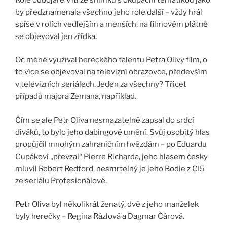
by předznamenala všechno jeho role další – vždy hrál
spíše v rolích vedlejším a menších, na filmovém plátně
se objevoval jen zřídka.
Oč méně využíval hereckého talentu Petra Olivy film, o
to více se objevoval na televizní obrazovce, především
v televizních seriálech. Jeden za všechny? Třicet
případů majora Zemana, například.
Čím se ale Petr Oliva nesmazatelně zapsal do srdcí
diváků, to bylo jeho dabingové umění. Svůj osobitý hlas
propůjčil mnohým zahraničním hvězdám – po Eduardu
Cupákovi „převzal“ Pierre Richarda, jeho hlasem česky
mluvil Robert Redford, nesmrtelný je jeho Bodie z CI5
ze seriálu Profesionálové.
Petr Oliva byl několikrát ženatý, dvě z jeho manželek
byly herečky – Regina Rázlová a Dagmar Čárová.