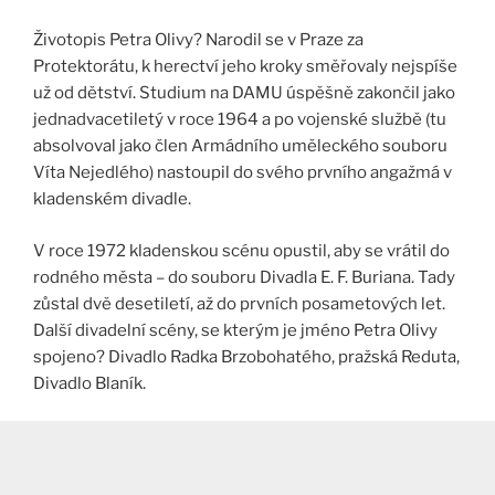
Životopis Petra Olivy? Narodil se v Praze za
Protektorátu, k herectví jeho kroky směřovaly nejspíše
už od dětství. Studium na DAMU úspěšně zakončil jako
jednadvacetiletý v roce 1964 a po vojenské službě (tu
absolvoval jako člen Armádního uměleckého souboru
Víta Nejedlého) nastoupil do svého prvního angažmá v
kladenském divadle.
V roce 1972 kladenskou scénu opustil, aby se vrátil do
rodného města – do souboru Divadla E. F. Buriana. Tady
zůstal dvě desetiletí, až do prvních posametových let.
Další divadelní scény, se kterým je jméno Petra Olivy
spojeno? Divadlo Radka Brzobohatého, pražská Reduta,
Divadlo Blaník.