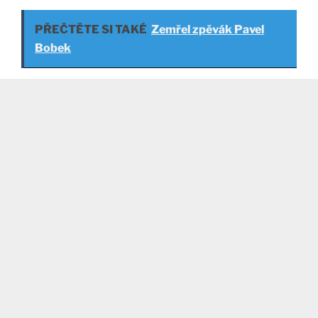
PŘEČTĚTE SI TAKÉ
Zemřel zpěvák Pavel
Bobek