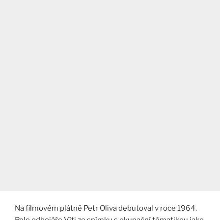
Na filmovém plátně Petr Oliva debutoval v roce 1964.
Role odbojáře Víti ze snímku s okupační tématikou jako