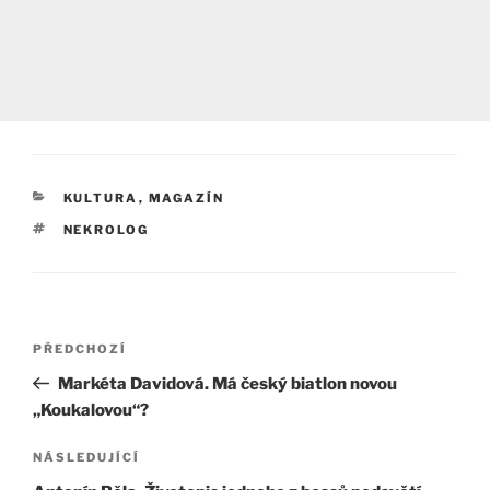
RUBRIKY
KULTURA
,
MAGAZÍN
ŠTÍTKY
NEKROLOG
Navigace
Předchozí
PŘEDCHOZÍ
pro
příspěvek
Markéta Davidová. Má český biatlon novou
příspěvek
„Koukalovou“?
Následující
NÁSLEDUJÍCÍ
příspěvek