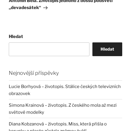
Antonín Běla. Životopis jednoho z bossů podsvětí
„devadesátek“
Hledat
Hledat
Nejnovější příspěvky
Lucie Borhyová – životopis. Stálice českých televizních
obrazovek
Simona Krainová – životopis. Z českého mola až mezi
světové modelky
Diana Kobzanová – životopis. Miss, která přišla o
korunku a přesto zůstala známou tváří