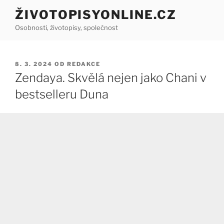
Přejít
ŽIVOTOPISYONLINE.CZ
k
Osobnosti, životopisy, společnost
obsahu
webu
PUBLIKOVÁNO
8. 3. 2024
OD
REDAKCE
Zendaya. Skvělá nejen jako Chani v
bestselleru Duna