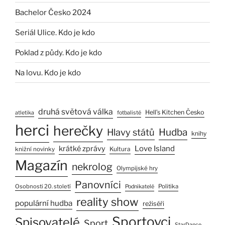
Bachelor Česko 2024
Seriál Ulice. Kdo je kdo
Poklad z půdy. Kdo je kdo
Na lovu. Kdo je kdo
druhá světová válka
Hell’s Kitchen Česko
atletika
fotbalisté
herci
herečky
Hlavy států
Hudba
knihy
Love Island
krátké zprávy
Kultura
knižní novinky
Magazín
nekrolog
Olympijské hry
Panovníci
Osobnosti 20. století
Politika
Podnikatelé
reality show
populární hudba
režiséři
Sportovci
Spisovatelé
Sport
StarDance