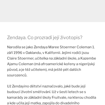
Zendaya. Co prozradí její životopis?
Narodila se jako Zendaya Maree Stoermer Coleman 1.
září 1996 v Oaklandu, v Kalifornii. Jejími rodiči jsou
Claire Stoermer, učitelka na základní škole, a Kazembe
Ajamu Coleman (má afroamerické kořeny a nigerijský
původ, a je též učitelem), má ještě pět dalších
sourozenců.
Už Zendayino dětství naznačovalo, jaké bude její
budoucí životní směřování. Už v šesti letech se s
kamarády ze základní školy Fruitvale, na kterou chodila
a kde učila její matka, zapojila do divadelního