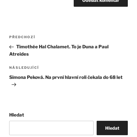
Navigace
Předchozí
PŘEDCHOZÍ
pro
příspěvek
Timothée Hal Chalamet. To je Duna a Paul
příspěvek
Atreides
Následující
NÁSLEDUJÍCÍ
příspěvek
Simona Peková. Na první hlavní roli čekala do 68 let
Hledat
Hledat