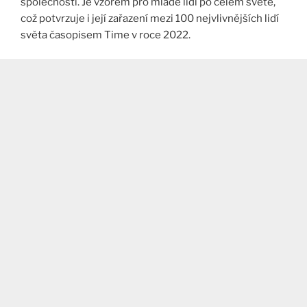
společnosti. Je vzorem pro mladé lidi po celém světě,
což potvrzuje i její zařazení mezi 100 nejvlivnějších lidí
světa časopisem Time v roce 2022.