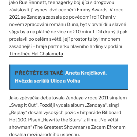
jako Rue Bennett, teenagerky bojující s drogovou
závislostí, jí vynesl dvě ocenění Emmy Awards. V roce
2021 se Zendaya zapsala po povědomí rolí Chani v
novém zpracování románu Duna, byť v první dílu slavné
ságy byla na plátně ne více než 10 minut. Díl druhý ji pak
proslavil po celém světě, její prostor tu byl mnohem
zásadnější – hraje partnerku hlavního hrdiny v podání
Timothée Hal Chalameta
.
PŘEČTĚTE SI TAKÉ
Aneta Krejčíková.
Hvězda seriálů Ulice a Volha
Jako zpěvačka debutovala Zendaya v roce 2011 singlem
„Swag It Out“. Později vydala album „Zendaya“, singl
„Replay“ dosáhl vysokých pozic v hitparádě Billboard
Hot 100. Píseň „Rewrite the Stars“ z filmu „Největší
showman“ (The Greatest Showman) s Zacem Efronem
dosáhla mezinárodního úspěchu.