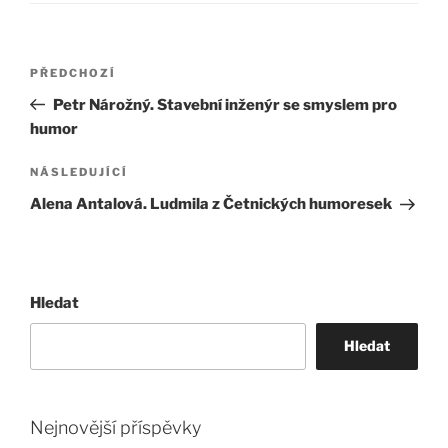
Navigace
Předchozí
PŘEDCHOZÍ
pro
příspěvek
Petr Nárožný. Stavební inženýr se smyslem pro
příspěvek
humor
Následující
NÁSLEDUJÍCÍ
příspěvek
Alena Antalová. Ludmila z Četnických humoresek
Hledat
Hledat
Nejnovější příspěvky