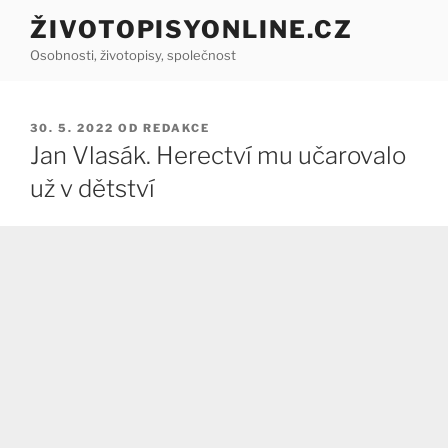
Přejít
ŽIVOTOPISYONLINE.CZ
k
Osobnosti, životopisy, společnost
obsahu
webu
PUBLIKOVÁNO
30. 5. 2022
OD
REDAKCE
Jan Vlasák. Herectví mu učarovalo
už v dětství