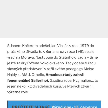
S Janem Kačerem odešel Jan Vlasák v roce 1979 do
pražského Divadla E. F. Buriana, už v roce 1981 se ale
vrací na Moravu. Nastupuje do Státního divadla v Brně
ještě za éry Evžena Sokolovského. Tady odehrál řadu
slavných představení v režii svého pedagoga Aloise
Hajdy z JAMU. Othello,
Amadeus (tady zahrál
fenomenálně Salieriho),
Gazdina roba, Pygmalion… to
je jen několik z divadelních kusů, ve kterých ztvárnil
výrazné role.
PŘEČTĚTE SI TAKÉ
Výročí dne - 13. července