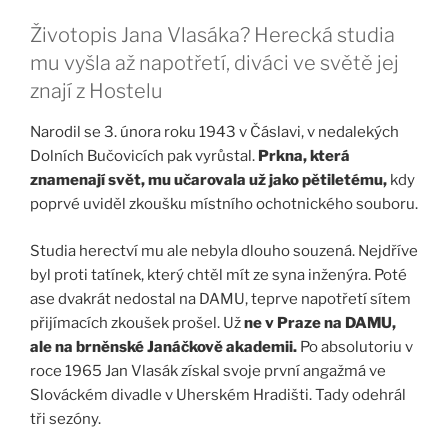
Životopis Jana Vlasáka? Herecká studia
mu vyšla až napotřetí, diváci ve světě jej
znají z Hostelu
Narodil se 3. února roku 1943 v Čáslavi, v nedalekých
Dolních Bučovicích pak vyrůstal.
Prkna, která
znamenají svět, mu učarovala už jako pětiletému,
kdy
poprvé uviděl zkoušku místního ochotnického souboru.
Studia herectví mu ale nebyla dlouho souzená. Nejdříve
byl proti tatínek, který chtěl mít ze syna inženýra. Poté
ase dvakrát nedostal na DAMU, teprve napotřetí sítem
přijímacích zkoušek prošel. Už
ne v Praze na DAMU,
ale na brněnské Janáčkově akademii.
Po absolutoriu v
roce 1965 Jan Vlasák získal svoje první angažmá ve
Slováckém divadle v Uherském Hradišti. Tady odehrál
tři sezóny.