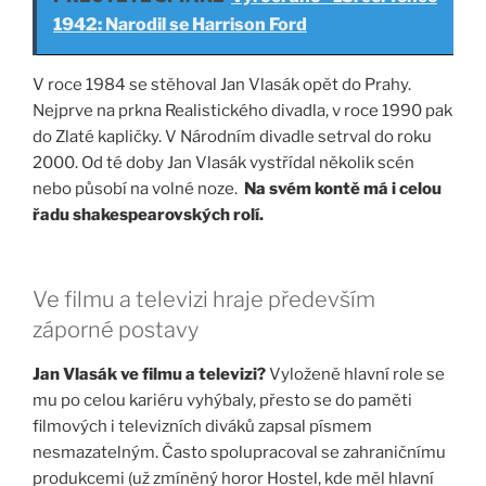
1942: Narodil se Harrison Ford
V roce 1984 se stěhoval Jan Vlasák opět do Prahy.
Nejprve na prkna Realistického divadla, v roce 1990 pak
do Zlaté kapličky. V Národním divadle setrval do roku
2000. Od té doby Jan Vlasák vystřídal několik scén
nebo působí na volné noze.
Na svém kontě má i celou
řadu shakespearovských rolí.
Ve filmu a televizi hraje především
záporné postavy
Jan Vlasák ve filmu a televizi?
Vyloženě hlavní role se
mu po celou kariéru vyhýbaly, přesto se do paměti
filmových i televizních diváků zapsal písmem
nesmazatelným. Často spolupracoval se zahraničnímu
produkcemi (už zmíněný horor Hostel, kde měl hlavní