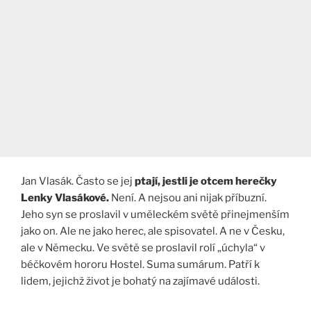
Jan Vlasák. Často se jej
ptají, jestli je otcem herečky
Lenky Vlasákové.
Není. A nejsou ani nijak příbuzní.
Jeho syn se proslavil v uměleckém světě přinejmenším
jako on. Ale ne jako herec, ale spisovatel. A ne v Česku,
ale v Německu. Ve světě se proslavil rolí „úchyla“ v
béčkovém hororu Hostel. Suma sumárum. Patří k
lidem, jejichž život je bohatý na zajímavé události.