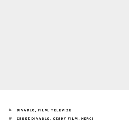
RUBRIKY
DIVADLO, FILM, TELEVIZE
ŠTÍTKY
ČESKÉ DIVADLO
,
ČESKÝ FILM
,
HERCI