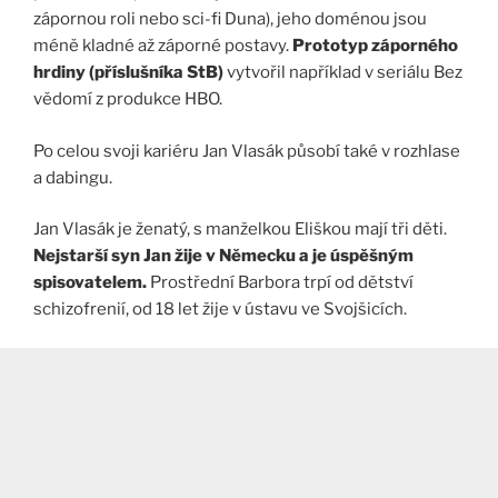
zápornou roli nebo sci-fi Duna), jeho doménou jsou
méně kladné až záporné postavy.
Prototyp záporného
hrdiny (příslušníka StB)
vytvořil například v seriálu Bez
vědomí z produkce HBO.
Po celou svoji kariéru Jan Vlasák působí také v rozhlase
a dabingu.
Jan Vlasák je ženatý, s manželkou Eliškou mají tři děti.
Nejstarší syn Jan žije v Německu a je úspěšným
spisovatelem.
Prostřední Barbora trpí od dětství
schizofrenií, od 18 let žije v ústavu ve Svojšicích.