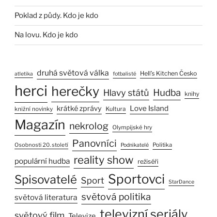
Poklad z půdy. Kdo je kdo
Na lovu. Kdo je kdo
druhá světová válka
Hell’s Kitchen Česko
atletika
fotbalisté
herci
herečky
Hlavy států
Hudba
knihy
Love Island
krátké zprávy
Kultura
knižní novinky
Magazín
nekrolog
Olympijské hry
Panovníci
Osobnosti 20. století
Politika
Podnikatelé
reality show
populární hudba
režiséři
Sportovci
Spisovatelé
Sport
StarDance
světová politika
světová literatura
televizní seriály
světový film
Televize