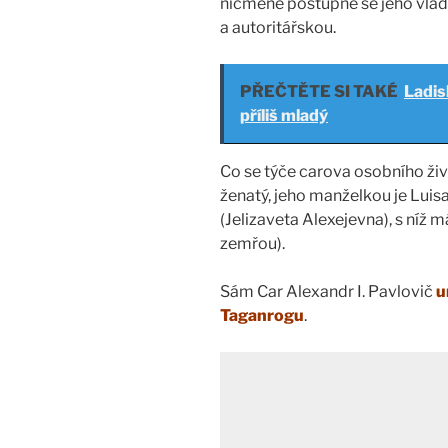
nicméně postupně se jeho vláda
a autoritářskou.
PŘEČTĚTE SI TAKÉ
Ladis
příliš mladý
Co se týče carova osobního živo
ženatý, jeho manželkou je Lui
(Jelizaveta Alexejevna), s níž 
zemřou).
Sám Car Alexandr I. Pavlovič
u
Taganrogu
.