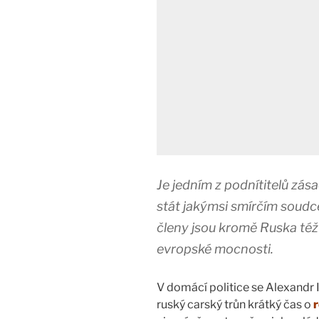
Je jedním z podnítitelů zása
stát jakýmsi smírčím soudce
členy jsou kromě Ruska též
evropské mocnosti.
V domácí politice se Alexandr 
ruský carský trůn krátký čas o