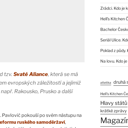
Zrádci. Kdo je 
Hell’s Kitchen 
Bachelor Česk
Seriál Ulice. Kd
Poklad z půdy. 
Na lovu. Kdo je
d tzv.
Svaté Aliance
, která se má
druhá 
m evropských záležitostí a jejímiž
atletika
 např. Rakousko, Prusko a další
Hell’s Kitchen Č
Hlavy států
krátké zprávy
I. Pavlovič pokouší po svém nástupu na
Magazí
reformu ruského samoděržaví
,