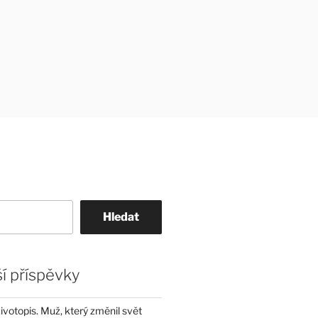
Hledat
í příspěvky
životopis. Muž, který změnil svět