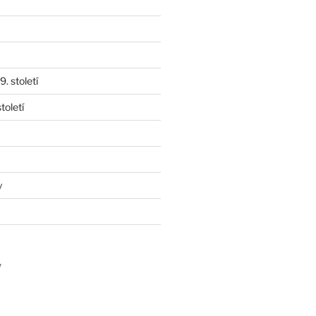
. století
toletí
y
y