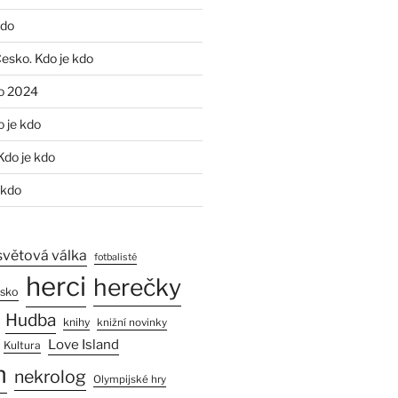
kdo
Česko. Kdo je kdo
o 2024
o je kdo
Kdo je kdo
 kdo
světová válka
fotbalisté
herci
herečky
esko
Hudba
knihy
knižní novinky
Love Island
Kultura
n
nekrolog
Olympijské hry