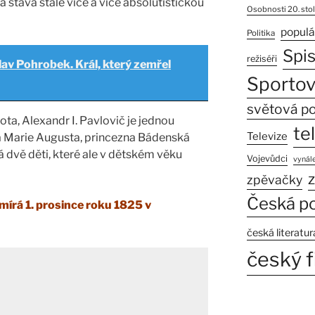
 stává stále více a více absolutistickou
Osobnosti 20. stol
populá
Politika
Spi
režiséři
lav Pohrobek. Král, který zemřel
Sportov
světová po
ta, Alexandr I. Pavlovič je jednou
te
Televize
sa Marie Augusta, princezna Bádenská
má dvě děti, které ale v dětském věku
Vojevůdci
vynále
z
zpěvačky
Česká po
mírá 1. prosince roku 1825 v
česká literatur
český f