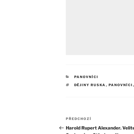
RUBRIKY
PANOVNÍCI
ŠTÍTKY
DĚJINY RUSKA
,
PANOVNÍCI
Navigace
Předchozí
PŘEDCHOZÍ
pro
příspěvek
Harold Rupert Alexander. Velit