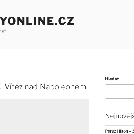
YONLINE.CZ
ost
Hledat
ič. Vítěz nad Napoleonem
Nejnovějš
Perez Hilton – 