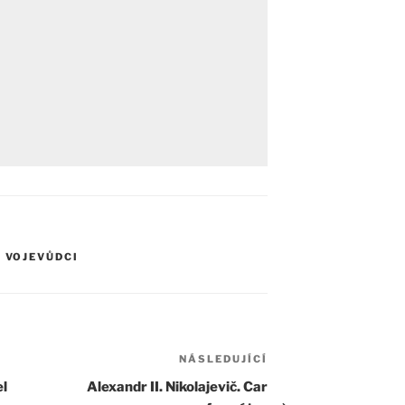
,
VOJEVŮDCI
NÁSLEDUJÍCÍ
Následující
příspěvek
el
Alexandr II. Nikolajevič. Car