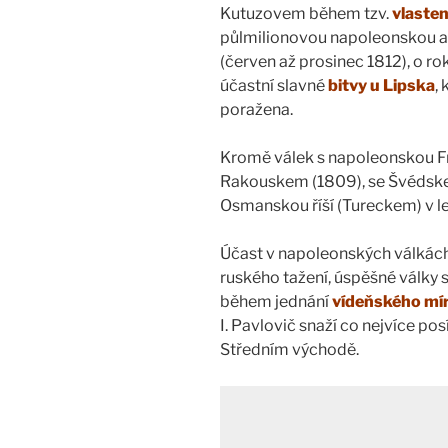
Kutuzovem během tzv.
vlaste
půlmilionovou napoleonskou a
(červen až prosinec 1812), o r
účastní slavné
bitvy u Lipska
,
poražena.
Kromě válek s napoleonskou Fran
Rakouskem (1809), se Švédskem
Osmanskou říší (Tureckem) v l
Účast v napoleonských válkác
ruského tažení, úspěšné války 
během jednání
vídeňského mí
I. Pavlovič snaží co nejvíce po
Středním východě.