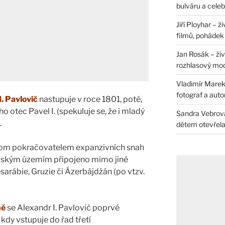
bulváru a celeb
Jiří Ployhar – 
filmů, pohádek i
Jan Rosák – živ
rozhlasový mo
Vladimír Marek 
fotograf a auto
I. Pavlovič
nastupuje v roce 1801, poté,
ho otec Pavel I. (spekuluje se, že i mladý
Sandra Vebrová 
.
dětem otevřela 
řitom pokračovatelem expanzivních snah
 ruským územím připojeno mimo jiné
sarábie, Gruzie či Ázerbájdžán (po vtzv.
ně
se Alexandr I. Pavlovič poprvé
 kdy vstupuje do řad třetí