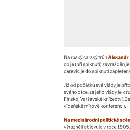
Na ruský carský trůn
Alexandr 
co je (při spiknutí) zavražděn je
carevič je do spiknutí zapleten)
Již od počátků své vlády je p
svého otce, za jeho vlády je k
Finsko, Varšavské knížectví, Be
vídeňské mírové konferenci).
Na mezinárodní politické scé
výrazněji objevuje v roce 1805,