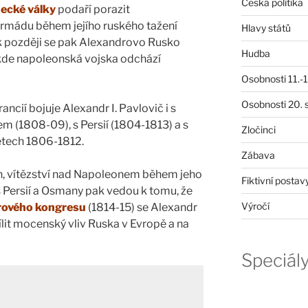
Česká politika
necké války
podaří porazit
rmádu během jejího ruského tažení
Hlavy států
ok později se pak Alexandrovo Rusko
Hudba
 kde napoleonská vojska odchází
Osobnosti 11.-19
Osobnosti 20. s
cií bojuje Alexandr I. Pavlovič i s
 (1808-09), s Persií (1804-1813) a s
Zločinci
etech 1806-1812.
Zábava
h, vítězství nad Napoleonem během jeho
Fiktivní postav
s Persií a Osmany pak vedou k tomu, že
Výročí
rového kongresu
(1814-15) se Alexandr
sílit mocenský vliv Ruska v Evropě a na
Speciál