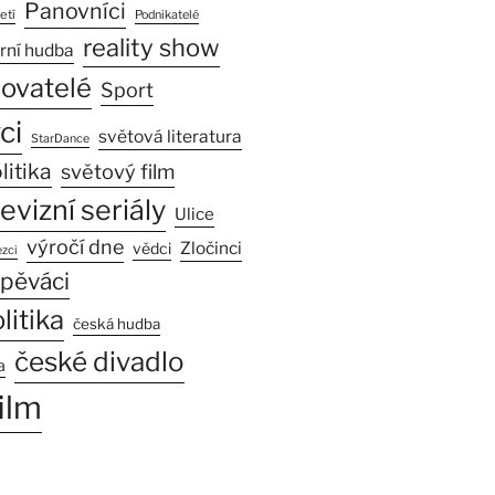
Panovníci
etí
Podnikatelé
reality show
rní hudba
sovatelé
Sport
ci
světová literatura
StarDance
litika
světový film
levizní seriály
Ulice
výročí dne
Zločinci
vědci
zci
pěváci
litika
česká hudba
české divadlo
a
ilm