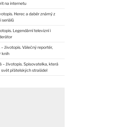
rit na internetu
životopis. Herec a dabér známý z
 seriálů
otopis. Legendární televizní i
derátor
– životopis. Válečný reportér,
r knih
– životopis. Spisovatelka, která
svět přátelských strašidel