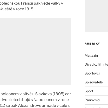
poleonskou Francií pak vede války v
k ještě v roce 1815.
RUBRIKY
Magazín
Divadlo, film, t
Sportovci
Spisovatelé
Sport
apoleonem v bitvě u Slavkova (1805) car
o dvou letech bojů s Napoleonem v roce
Panovníci
1812 se pak Alexandrově armádě v čele s