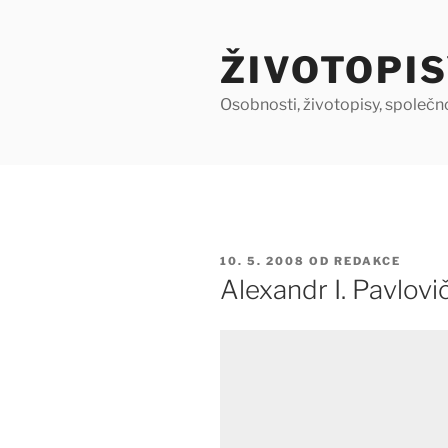
Přejít
k
ŽIVOTOPIS
obsahu
webu
Osobnosti, životopisy, společn
PUBLIKOVÁNO
10. 5. 2008
OD
REDAKCE
Alexandr I. Pavlov