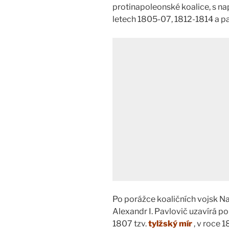
protinapoleonské koalice, s na
letech 1805-07, 1812-1814 a pa
Po porážce koaličních vojsk N
Alexandr I. Pavlovič uzavírá p
1807 tzv.
tylžský mír
, v roce 