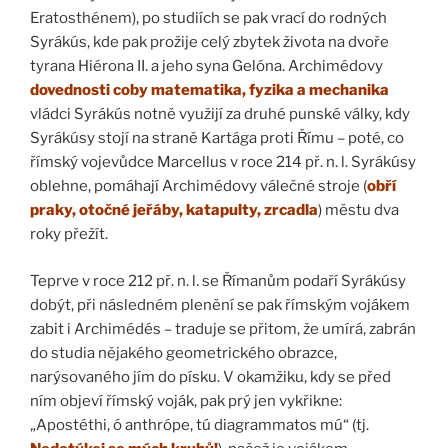
Eratosthénem), po studiích se pak vrací do rodných
Syrákús, kde pak prožije celý zbytek života na dvoře
tyrana Hiérona II. a jeho syna Gelóna. Archimédovy
dovednosti coby matematika, fyzika a mechanika
vládci Syrákús notně využijí za druhé punské války, kdy
Syrákúsy stojí na straně Kartága proti Římu – poté, co
římský vojevůdce Marcellus v roce 214 př. n. l. Syrákúsy
oblehne, pomáhají Archimédovy válečné stroje (
obří
praky, otočné jeřáby, katapulty, zrcadla
) městu dva
roky přežít.
Teprve v roce 212 př. n. l. se Římanům podaří Syrákúsy
dobýt, při následném plenění se pak římským vojákem
zabit i Archimédés – traduje se přitom, že umírá, zabrán
do studia nějakého geometrického obrazce,
narýsovaného jím do písku. V okamžiku, kdy se před
ním objeví římský voják, pak prý jen vykřikne:
„Apostéthi, ó anthrópe, tú diagrammatos mú“ (tj.