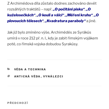
Z Archimédova díla zůstalo dodnes zachováno devět
rozsáhlých traktátů – např.
„O počítání písku“
,
„O
kuželosečkách“
,
„O kouli a válci“
,
„Měření kruhu“
,
„O
plovoucích tělesech“
,
„Kvadratura paraboly“
a jiné.
Jak již bylo zmíněno výše, Archimédés ze Syrákús
umírá v roce 212 př. n. l., kdy je zabit římským vojákem
poté, co římská vojska dobudou Syrakúsy.
RUBRIKY
VĚDA A TECHNIKA
ŠTÍTKY
ANTICKÁ VĚDA
,
VYNÁLEZCI
Navigace
Předchozí
PŘEDCHOZÍ
pro