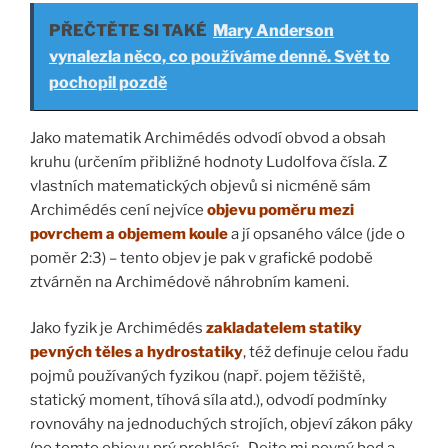
PŘEČTĚTE SI TAKÉ
Mary Anderson
vynalezla něco, co používáme denně. Svět to
pochopil pozdě
Jako matematik Archimédés odvodí obvod a obsah
kruhu (určením přibližné hodnoty Ludolfova čísla. Z
vlastních matematických objevů si nicméně sám
Archimédés cení nejvíce
objevu poměru mezi
povrchem a objemem koule
a jí opsaného válce (jde o
poměr 2:3) – tento objev je pak v grafické podobě
ztvárněn na Archimédově náhrobním kameni.
Jako fyzik je Archimédés
zakladatelem statiky
pevných těles a hydrostatiky
, též definuje celou řadu
pojmů používaných fyzikou (např. pojem těžiště,
statický moment, tíhová síla atd.), odvodí podmínky
rovnováhy na jednoduchých strojích, objeví zákon páky