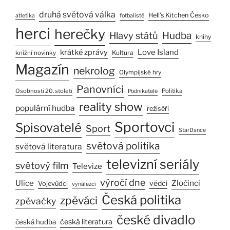
druhá světová válka
Hell’s Kitchen Česko
atletika
fotbalisté
herci
herečky
Hlavy států
Hudba
knihy
Love Island
krátké zprávy
Kultura
knižní novinky
Magazín
nekrolog
Olympijské hry
Panovníci
Osobnosti 20. století
Politika
Podnikatelé
reality show
populární hudba
režiséři
Sportovci
Spisovatelé
Sport
StarDance
světová politika
světová literatura
televizní seriály
světový film
Televize
výročí dne
Ulice
Zločinci
vědci
Vojevůdci
vynálezci
Česká politika
zpěváci
zpěvačky
české divadlo
česká literatura
česká hudba