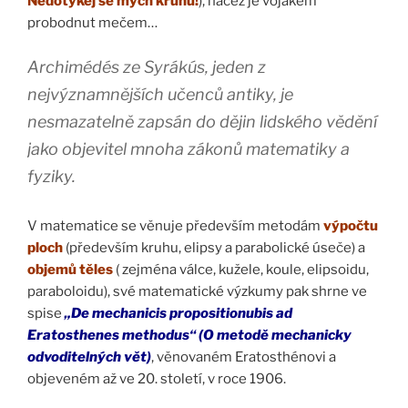
Nedotýkej se mých kruhů!
), načež je vojákem
probodnut mečem…
Archimédés ze Syrákús, jeden z
nejvýznamnějších učenců antiky, je
nesmazatelně zapsán do dějin lidského vědění
jako objevitel mnoha zákonů matematiky a
fyziky.
V matematice se věnuje především metodám
výpočtu
ploch
(především kruhu, elipsy a parabolické úseče) a
objemů těles
( zejména válce, kužele, koule, elipsoidu,
paraboloidu), své matematické výzkumy pak shrne ve
spise
„De mechanicis propositionubis ad
Eratosthenes methodus“ (O metodě mechanicky
odvoditelných vět)
, věnovaném Eratosthénovi a
objeveném až ve 20. století, v roce 1906.