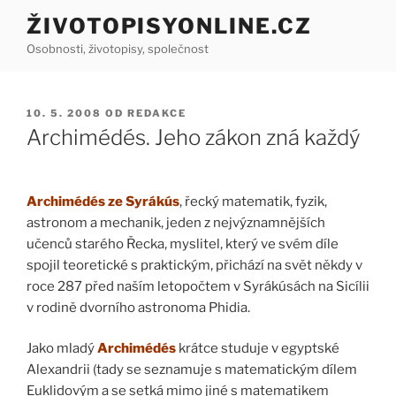
Přejít
ŽIVOTOPISYONLINE.CZ
k
Osobnosti, životopisy, společnost
obsahu
webu
PUBLIKOVÁNO
10. 5. 2008
OD
REDAKCE
Archimédés. Jeho zákon zná každý
Archimédés ze Syrákús
, řecký matematik, fyzik,
astronom a mechanik, jeden z nejvýznamnějších
učenců starého Řecka, myslitel, který ve svém díle
spojil teoretické s praktickým, přichází na svět někdy v
roce 287 před naším letopočtem v Syrákúsách na Sicílii
v rodině dvorního astronoma Phidia.
Jako mladý
Archimédés
krátce studuje v egyptské
Alexandrii (tady se seznamuje s matematickým dílem
Euklidovým a se setká mimo jiné s matematikem