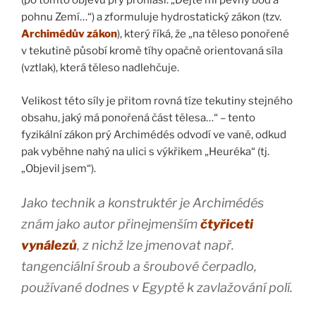
(po tomto objevu prý prohlásí: „Dejte mi pevný bod a
pohnu Zemí…“) a zformuluje hydrostatický zákon (tzv.
Archimédův zákon
), který říká, že „na těleso ponořené
v tekutině působí kromě tíhy opačně orientovaná síla
(vztlak), která těleso nadlehčuje.
Velikost této síly je přitom rovná tíze tekutiny stejného
obsahu, jaký má ponořená část tělesa…“ – tento
fyzikální zákon prý Archimédés odvodí ve vaně, odkud
pak vyběhne nahý na ulici s výkřikem „Heuréka“ (tj.
„Objevil jsem“).
Jako technik a konstruktér je Archimédés
znám jako autor přinejmenším
čtyřiceti
vynálezů
, z nichž lze jmenovat např.
tangenciální šroub a šroubové čerpadlo,
používané dodnes v Egyptě k zavlažování polí.