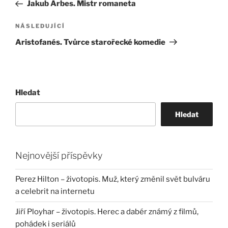
příspěvek
Jakub Arbes. Mistr romaneta
příspěvek
Následující
NÁSLEDUJÍCÍ
příspěvek
Aristofanés. Tvůrce starořecké komedie
Hledat
Hledat
Nejnovější příspěvky
Perez Hilton – životopis. Muž, který změnil svět bulváru
a celebrit na internetu
Jiří Ployhar – životopis. Herec a dabér známý z filmů,
pohádek i seriálů