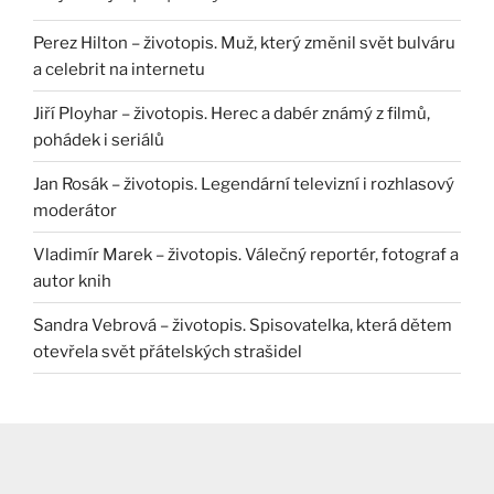
Perez Hilton – životopis. Muž, který změnil svět bulváru
a celebrit na internetu
Jiří Ployhar – životopis. Herec a dabér známý z filmů,
pohádek i seriálů
Jan Rosák – životopis. Legendární televizní i rozhlasový
moderátor
Vladimír Marek – životopis. Válečný reportér, fotograf a
autor knih
Sandra Vebrová – životopis. Spisovatelka, která dětem
otevřela svět přátelských strašidel