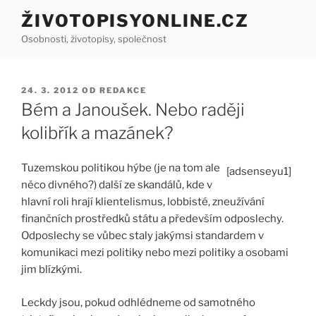
Přejít
ŽIVOTOPISYONLINE.CZ
k
Osobnosti, životopisy, společnost
obsahu
webu
PUBLIKOVÁNO
24. 3. 2012
OD
REDAKCE
Bém a Janoušek. Nebo raději
kolibřík a mazánek?
Tuzemskou politikou hýbe (je na tom ale
[adsenseyu1]
něco divného?) další ze skandálů, kde v
hlavní roli hrají klientelismus, lobbisté, zneužívání
finančních prostředků státu a především odposlechy.
Odposlechy se vůbec staly jakýmsi standardem v
komunikaci mezi politiky nebo mezi politiky a osobami
jim blízkými.
Leckdy jsou, pokud odhlédneme od samotného