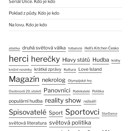
Seriál Ulice. Kdo je kdo
Poklad z půdy. Kdo je kdo
Na lovu. Kdo je kdo
druhá světová válka
Hell’s Kitchen Česko
atletika
fotbalisté
herci
herečky
Hlavy států
Hudba
knihy
Love Island
krátké zprávy
Kultura
knižní novinky
Magazín
nekrolog
Olympijské hry
Panovníci
Osobnosti 20. století
Politika
Podnikatelé
reality show
populární hudba
režiséři
Sportovci
Spisovatelé
Sport
StarDance
světová politika
světová literatura