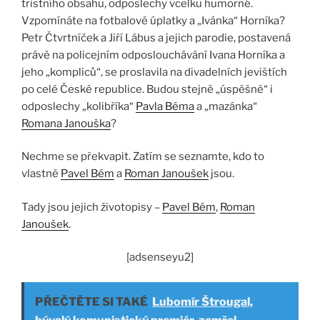
tristního obsahu, odposlechy vcelku humorné.
Vzpomínáte na fotbalové úplatky a „Ivánka“ Horníka?
Petr Čtvrtníček a Jiří Lábus a jejich parodie, postavená
právě na policejním odposlouchávání Ivana Horníka a
jeho „kompliců“, se proslavila na divadelních jevištích
po celé České republice. Budou stejně „úspěšné“ i
odposlechy „kolibříka“
Pavla Béma
a „mazánka“
Romana Janouška
?
Nechme se překvapit. Zatím se seznamte, kdo to
vlastně
Pavel Bém
a
Roman Janoušek
jsou.
Tady jsou jejich životopisy –
Pavel Bém
,
Roman
Janoušek
.
[adsenseyu2]
PŘEČTĚTE SI TAKÉ
Lubomír Štrougal,