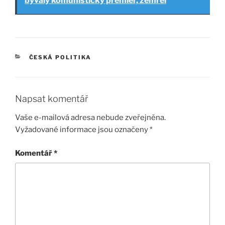
bývalý komunistický premiér, zemřel
RUBRIKY
ČESKÁ POLITIKA
Napsat komentář
Vaše e-mailová adresa nebude zveřejněna.
Vyžadované informace jsou označeny
*
Komentář
*