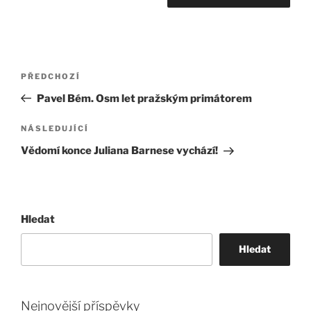
Navigace
Předchozí
PŘEDCHOZÍ
pro
příspěvek
Pavel Bém. Osm let pražským primátorem
příspěvek
Následující
NÁSLEDUJÍCÍ
příspěvek
Vědomí konce Juliana Barnese vychází!
Hledat
Hledat
Nejnovější příspěvky