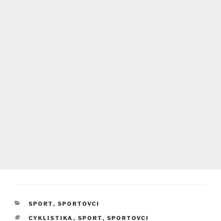
RUBRIKY
SPORT
,
SPORTOVCI
ŠTÍTKY
CYKLISTIKA
,
SPORT
,
SPORTOVCI