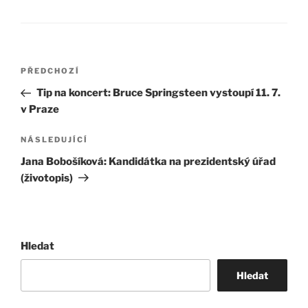
Navigace
Předchozí
PŘEDCHOZÍ
pro
příspěvek
Tip na koncert: Bruce Springsteen vystoupí 11. 7.
příspěvek
v Praze
Následující
NÁSLEDUJÍCÍ
příspěvek
Jana Bobošíková: Kandidátka na prezidentský úřad
(životopis)
Hledat
Hledat