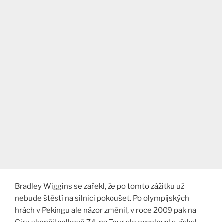
Bradley Wiggins se zařekl, že po tomto zážitku už
nebude štěstí na silnici pokoušet. Po olympijských
hrách v Pekingu ale názor změnil, v roce 2009 pak na
Giru skončil celkově 74, na Tour ale exceloval a získal