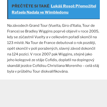
PŘEČTĚTE SI TAKÉ
Lukáš Rosol: Přemožitel
Rafaela Nadala ve Wimbledonu
Na závodech Grand Tour (Vuelta, Giro d’Italia, Tour de
France) se Bradley Wiggins poprvé objevil v roce 2005,
kdy se zúčastnil Vuelty a v celkovém pořadí skončil na
123 místě. Na Tour de France debutoval o rok později,
opět skončil v poli poražených, slavný závod dokončil
na 124 pozici. V roce 2007 pak Wiggins, stejně jako
jeho kolegové ze stáje Cofidis, doplatil na dopingový
skandál jezdce Cofidisu Christiana Moreniho – celá stáj
byla v průběhu Tour diskvalifikována.