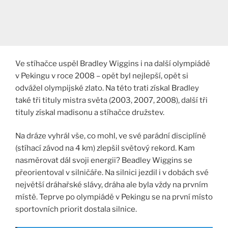
Ve stíhačce uspěl Bradley Wiggins i na další olympiádě
v Pekingu v roce 2008 – opět byl nejlepší, opět si
odvážel olympijské zlato. Na této trati získal Bradley
také tři tituly mistra světa (2003, 2007, 2008), další tři
tituly získal madisonu a stíhačce družstev.
Na dráze vyhrál vše, co mohl, ve své parádní disciplíně
(stíhací závod na 4 km) zlepšil světový rekord. Kam
nasměrovat dál svoji energii? Beadley Wiggins se
přeorientoval v silničáře. Na silnici jezdil i v dobách své
největší dráhařské slávy, dráha ale byla vždy na prvním
místě. Teprve po olympiádě v Pekingu se na první místo
sportovních priorit dostala silnice.