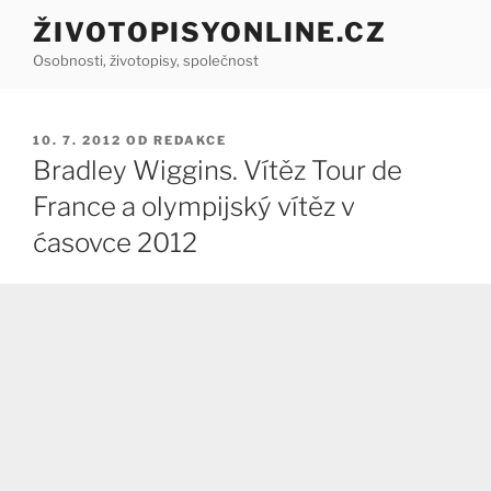
Přejít
ŽIVOTOPISYONLINE.CZ
k
Osobnosti, životopisy, společnost
obsahu
webu
PUBLIKOVÁNO
10. 7. 2012
OD
REDAKCE
Bradley Wiggins. Vítěz Tour de
France a olympijský vítěz v
ćasovce 2012