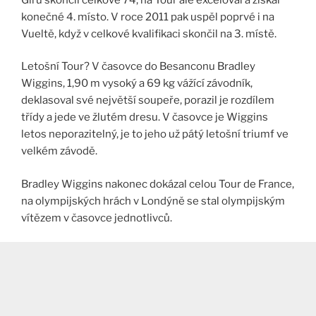
konečné 4. místo. V roce 2011 pak uspěl poprvé i na
Vueltě, když v celkové kvalifikaci skončil na 3. místě.
Letošní Tour? V časovce do Besanconu Bradley
Wiggins, 1,90 m vysoký a 69 kg vážící závodník,
deklasoval své největší soupeře, porazil je rozdílem
třídy a jede ve žlutém dresu. V časovce je Wiggins
letos neporazitelný, je to jeho už pátý letošní triumf ve
velkém závodě.
Bradley Wiggins nakonec dokázal celou Tour de France,
na olympijských hrách v Londýně se stal olympijským
vítězem v časovce jednotlivců.