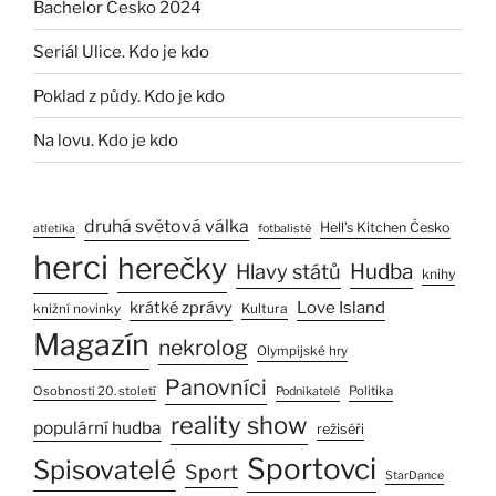
Bachelor Česko 2024
Seriál Ulice. Kdo je kdo
Poklad z půdy. Kdo je kdo
Na lovu. Kdo je kdo
druhá světová válka
Hell’s Kitchen Česko
atletika
fotbalisté
herci
herečky
Hlavy států
Hudba
knihy
Love Island
krátké zprávy
Kultura
knižní novinky
Magazín
nekrolog
Olympijské hry
Panovníci
Osobnosti 20. století
Politika
Podnikatelé
reality show
populární hudba
režiséři
Sportovci
Spisovatelé
Sport
StarDance