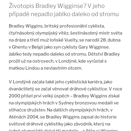
Životopis Bradley Wigginse? V jeho
případě nepadlo jablko daleko od stromu
Bradley Wiggins, britský profesionální cyklista,
čtyřnásobný olympijský vítěz, šestinásobný mistr světa
na dráze a třetí muž loňské Vuelty, se narodil 28. dubna
v Ghentu v Belgii jako syn cyklisty Gary Wigginse.
Jablko tedy nepadlo daleko od stromu. Dětství Bradley
prožil už na ostrovech, v Londýně, kde vyrůstal s
matkou Lindou a nevlastním otcem.
V Londýně začala také jeho cyklistická kariéra, jako
dvanáctiletý se začal věnovat dráhové cyklistice. V roce
2000 přišel prví velký úspěch – Bradley Wiggins získal
na olympijských hrách v Sydney bronzovou medaili ve
stíhačce družstev. Na dalších olympijských hrách, v
Aténách 2004, se Bradley Wiggins zapsal do historie
světové dráhové cyklistiky jako závodník, který na
jedné olympiádě získal tři medaile – z Atén si Wiggins