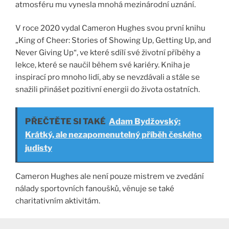
atmosféru mu vynesla mnohá mezinárodní uznání.
V roce 2020 vydal Cameron Hughes svou první knihu
„King of Cheer: Stories of Showing Up, Getting Up, and
Never Giving Up“, ve které sdílí své životní příběhy a
lekce, které se naučil během své kariéry. Kniha je
inspirací pro mnoho lidí, aby se nevzdávali a stále se
snažili přinášet pozitivní energii do života ostatních​.
PŘEČTĚTE SI TAKÉ
Adam Bydžovský:
Krátký, ale nezapomenutelný příběh českého
judisty
Cameron Hughes ale není pouze mistrem ve zvedání
nálady sportovních fanoušků, věnuje se také
charitativním aktivitám.