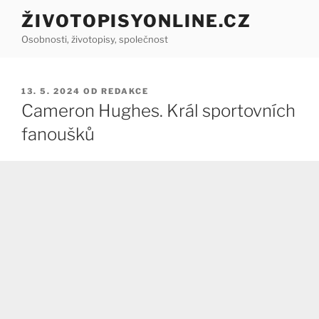
Přejít
ŽIVOTOPISYONLINE.CZ
k
Osobnosti, životopisy, společnost
obsahu
webu
PUBLIKOVÁNO
13. 5. 2024
OD
REDAKCE
Cameron Hughes. Král sportovních
fanoušků