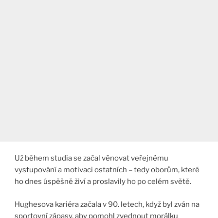
Už během studia se začal věnovat veřejnému
vystupování a motivaci ostatních – tedy oborům, které
ho dnes úspěšně živí a proslavily ho po celém světě.
Hughesova kariéra začala v 90. letech, když byl zván na
sportovní zápasy, aby pomohl zvednout morálku