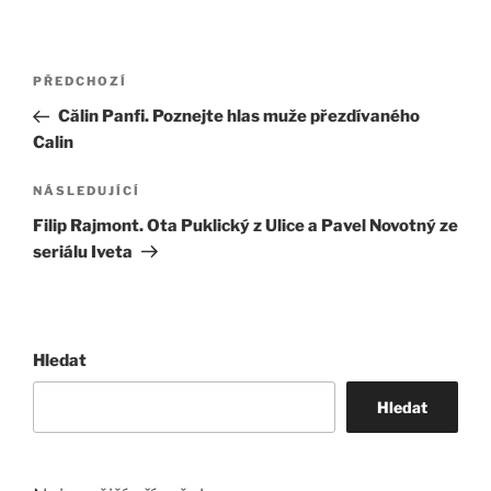
Navigace
Předchozí
PŘEDCHOZÍ
pro
příspěvek
Călin Panfi. Poznejte hlas muže přezdívaného
příspěvek
Calin
Následující
NÁSLEDUJÍCÍ
příspěvek
Filip Rajmont. Ota Puklický z Ulice a Pavel Novotný ze
seriálu Iveta
Hledat
Hledat