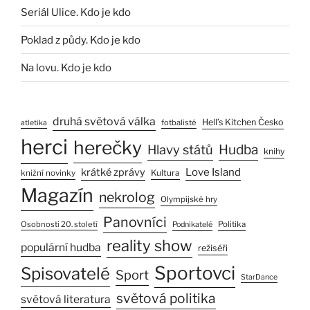
Seriál Ulice. Kdo je kdo
Poklad z půdy. Kdo je kdo
Na lovu. Kdo je kdo
druhá světová válka
Hell’s Kitchen Česko
fotbalisté
atletika
herci
herečky
Hlavy států
Hudba
knihy
Love Island
krátké zprávy
Kultura
knižní novinky
Magazín
nekrolog
Olympijské hry
Panovníci
Osobnosti 20. století
Politika
Podnikatelé
reality show
populární hudba
režiséři
Sportovci
Spisovatelé
Sport
StarDance
světová politika
světová literatura