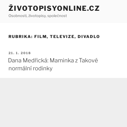
Přejít
ŽIVOTOPISYONLINE.CZ
k
Osobnosti, životopisy, společnost
obsahu
webu
RUBRIKA:
FILM, TELEVIZE, DIVADLO
PUBLIKOVÁNO
21. 1. 2018
Dana Medřická: Maminka z Takové
normální rodinky