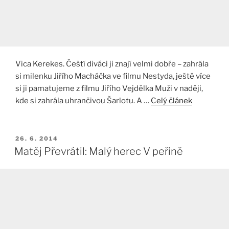
Vica Kerekes. Čeští diváci ji znají velmi dobře – zahrála
si milenku Jiřího Macháčka ve filmu Nestyda, ještě více
si ji pamatujeme z filmu Jiřího Vejdělka Muži v naději,
kde si zahrála uhrančivou Šarlotu. A …
Celý článek
PUBLIKOVÁNO
26. 6. 2014
Matěj Převrátil: Malý herec V peřině