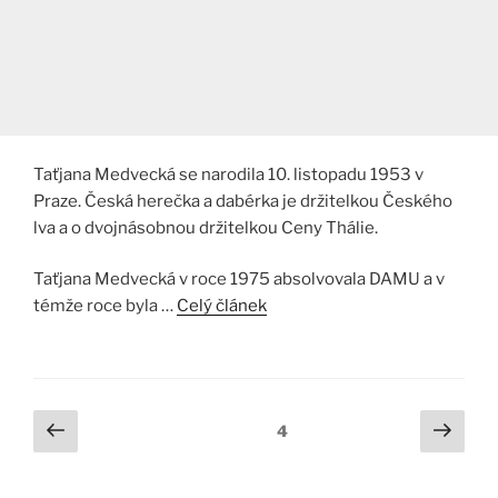
Taťjana Medvecká se narodila 10. listopadu 1953 v
Praze. Česká herečka a dabérka je držitelkou Českého
lva a o dvojnásobnou držitelkou Ceny Thálie.
Taťjana Medvecká v roce 1975 absolvovala DAMU a v
témže roce byla …
Celý článek
Stránkování
Předchozí
Další
Stránka:
4
stránka
strá
příspěvků