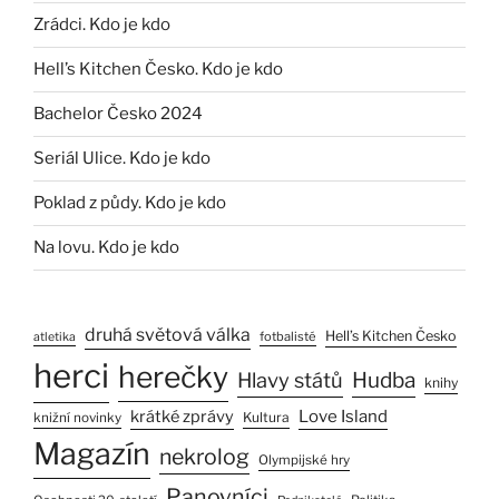
Zrádci. Kdo je kdo
Hell’s Kitchen Česko. Kdo je kdo
Bachelor Česko 2024
Seriál Ulice. Kdo je kdo
Poklad z půdy. Kdo je kdo
Na lovu. Kdo je kdo
druhá světová válka
Hell’s Kitchen Česko
fotbalisté
atletika
herci
herečky
Hlavy států
Hudba
knihy
Love Island
krátké zprávy
Kultura
knižní novinky
Magazín
nekrolog
Olympijské hry
Panovníci