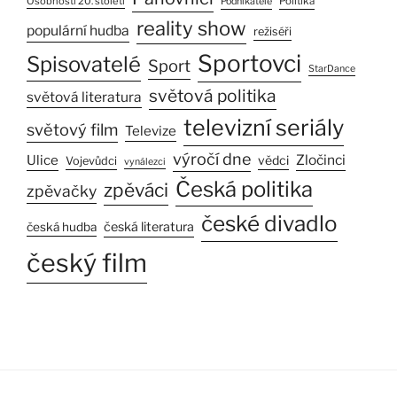
Osobnosti 20. století
Politika
Podnikatelé
reality show
populární hudba
režiséři
Sportovci
Spisovatelé
Sport
StarDance
světová politika
světová literatura
televizní seriály
světový film
Televize
výročí dne
Ulice
Zločinci
vědci
Vojevůdci
vynálezci
Česká politika
zpěváci
zpěvačky
české divadlo
česká literatura
česká hudba
český film