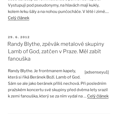
Vystupují pod pseudonymy, na hlavách mají kukly,
kolem krku šály a na nohou punčocháče. V létě i zimě.…
Celý článek
PUBLIKOVÁNO
29. 6. 2012
Randy Blythe, zpěvák metalové skupiny
Lamb of God, zatčen v Praze. Měl zabít
fanouška
Randy Blythe. Je frontmanem kapely,
[adsenseyu1]
která si říká Beránek Boží. Lamb of God.
Sám se ale jako beránek příliš nechová. Při posledním
pražském koncertu své skupiny před dvěma lety srazil
k zemi fanouška, který se za ním vydal na …
Celý článek