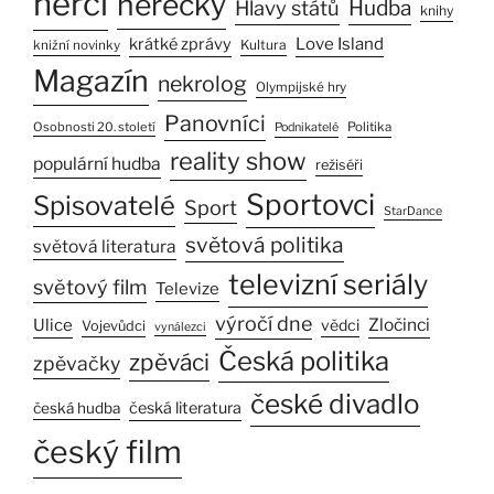
herci
herečky
Hlavy států
Hudba
knihy
Love Island
krátké zprávy
Kultura
knižní novinky
Magazín
nekrolog
Olympijské hry
Panovníci
Osobnosti 20. století
Politika
Podnikatelé
reality show
populární hudba
režiséři
Sportovci
Spisovatelé
Sport
StarDance
světová politika
světová literatura
televizní seriály
světový film
Televize
výročí dne
Ulice
Zločinci
vědci
Vojevůdci
vynálezci
Česká politika
zpěváci
zpěvačky
české divadlo
česká literatura
česká hudba
český film