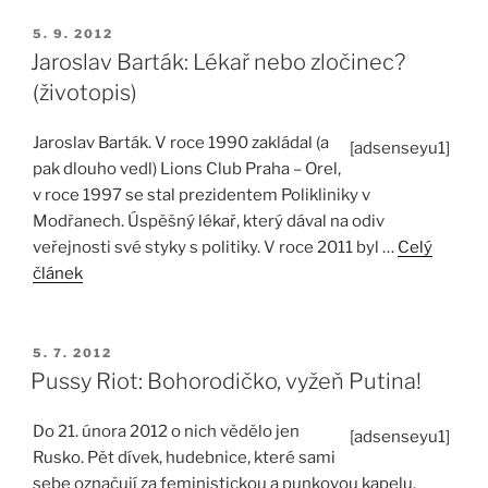
PUBLIKOVÁNO
5. 9. 2012
Jaroslav Barták: Lékař nebo zločinec?
(životopis)
Jaroslav Barták. V roce 1990 zakládal (a
[adsenseyu1]
pak dlouho vedl) Lions Club Praha – Orel,
v roce 1997 se stal prezidentem Polikliniky v
Modřanech. Úspěšný lékař, který dával na odiv
veřejnosti své styky s politiky. V roce 2011 byl …
Celý
článek
PUBLIKOVÁNO
5. 7. 2012
Pussy Riot: Bohorodičko, vyžeň Putina!
Do 21. února 2012 o nich vědělo jen
[adsenseyu1]
Rusko. Pět dívek, hudebnice, které sami
sebe označují za feministickou a punkovou kapelu.