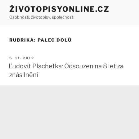
Přejít
ŽIVOTOPISYONLINE.CZ
k
Osobnosti, životopisy, společnost
obsahu
webu
RUBRIKA:
PALEC DOLŮ
PUBLIKOVÁNO
5. 11. 2012
Ľudovít Plachetka: Odsouzen na 8 let za
znásilnění