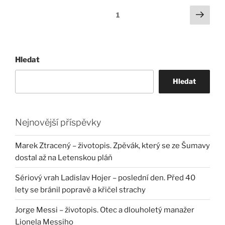
Stránkování
Další
Stránka:
1
strá
příspěvků
Hledat
Hledat
Nejnovější příspěvky
Marek Ztracený – životopis. Zpěvák, který se ze Šumavy
dostal až na Letenskou pláň
Sériový vrah Ladislav Hojer – poslední den. Před 40
lety se bránil popravě a křičel strachy
Jorge Messi – životopis. Otec a dlouholetý manažer
Lionela Messiho