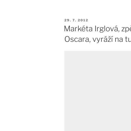
PUBLIKOVÁNO
29. 7. 2012
Markéta Irglová, zp
Oscara, vyráží na t