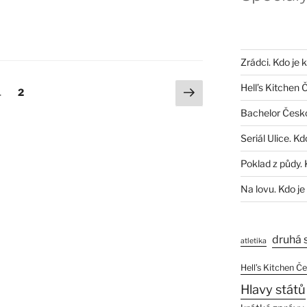
Zrádci. Kdo je 
Další
Hell’s Kitchen 
Stránka:
Stránka:
1
2
stránka
Bachelor Česk
Seriál Ulice. Kd
Poklad z půdy. 
Na lovu. Kdo je
druhá 
atletika
Hell’s Kitchen Č
Hlavy států