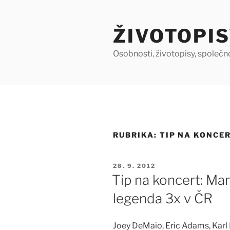
Přejít
k
ŽIVOTOPIS
obsahu
webu
Osobnosti, životopisy, společn
RUBRIKA:
TIP NA KONCE
PUBLIKOVÁNO
28. 9. 2012
Tip na koncert: Ma
legenda 3x v ČR
Joey DeMaio, Eric Adams, Karl