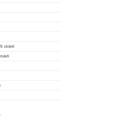
. století
toletí
y
y