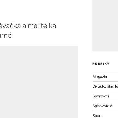
ěvačka a majitelka
urné
RUBRIKY
Magazín
Divadlo, film, t
Sportovci
Spisovatelé
Sport