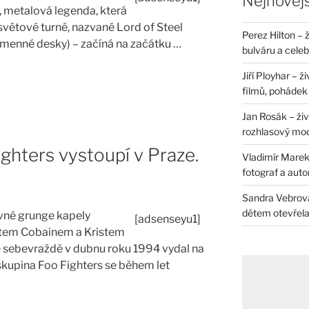
Nejnovějš
r, metalová legenda, která
 světové turné, nazvané Lord of Steel
Perez Hilton – 
jmenné desky) – začíná na začátku …
bulváru a celeb
Jiří Ployhar – 
filmů, pohádek i
Jan Rosák – živ
rozhlasový mo
ghters vystoupí v Praze.
Vladimír Marek 
fotograf a auto
Sandra Vebrová 
dětem otevřela 
avné grunge kapely
[adsenseyu1]
urtem Cobainem a Kristem
 sebevraždě v dubnu roku 1994 vydal na
skupina Foo Fighters se během let