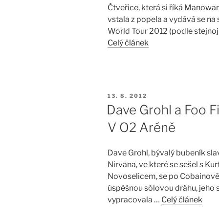
Čtveřice, která si říká Manowa
vstala z popela a vydává se na
World Tour 2012 (podle stejno
Celý článek
PUBLIKOVÁNO
13. 8. 2012
Dave Grohl a Foo Fi
V O2 Aréně
Dave Grohl, bývalý bubeník sl
Nirvana, ve které se sešel s K
Novoselicem, se po Cobainově
úspěšnou sólovou dráhu, jeho 
vypracovala …
Celý článek