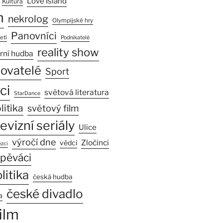
Love Island
Kultura
n
nekrolog
Olympijské hry
Panovníci
etí
Podnikatelé
reality show
rní hudba
sovatelé
Sport
ci
světová literatura
StarDance
litika
světový film
levizní seriály
Ulice
výročí dne
Zločinci
vědci
zci
pěváci
litika
česká hudba
české divadlo
a
ilm