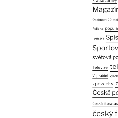
krátké zprávy
Magazí
Osobnosti 20. stol
populá
Politika
Spi
režiséři
Sportov
světová po
te
Televize
Vojevůdci
vynále
z
zpěvačky
Česká po
česká literatur
český f