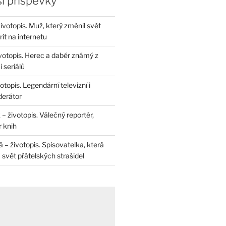
í příspěvky
životopis. Muž, který změnil svět
rit na internetu
životopis. Herec a dabér známý z
 seriálů
otopis. Legendární televizní i
derátor
– životopis. Válečný reportér,
r knih
– životopis. Spisovatelka, která
svět přátelských strašidel