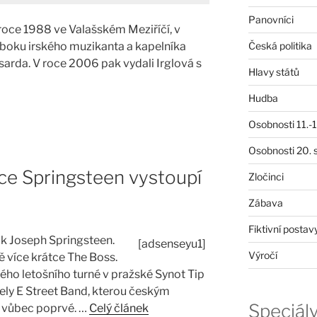
Panovníci
v roce 1988 ve Valašském Meziříčí, v
 boku irského muzikanta a kapelníka
Česká politika
arda. V roce 2006 pak vydali Irglová s
Hlavy států
Hudba
Osobnosti 11.-19
Osobnosti 20. s
uce Springsteen vystoupí
Zločinci
Zábava
Fiktivní postav
k Joseph Springsteen.
[adsenseyu1]
Výročí
ě více krátce The Boss.
vého letošního turné v pražské Synot Tip
ely E Street Band, kterou českým
Speciál
 vůbec poprvé. …
Celý článek