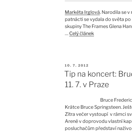
Markéta Irglová
. Narodila se 
patnácti se vydala do světa po
skupiny The Frames Glena Hans
…
Celý článek
PUBLIKOVÁNO
10. 7. 2012
Tip na koncert: Br
11. 7. v Praze
Bruce Frederic
Krátce Bruce Springsteen. Ješt
Zítra večer vystoupí v rámci s
Areně v doprovodu vlastní kap
posluchačům představí naživo