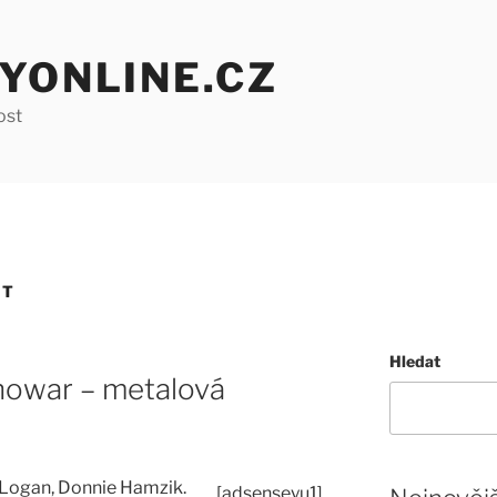
YONLINE.CZ
ost
RT
Hledat
nowar – metalová
 Logan, Donnie Hamzik.
[adsenseyu1]