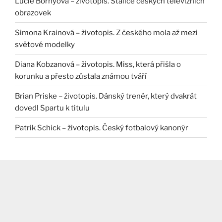
Lucie Borhyová – životopis. Stálice českých televizních
obrazovek
Simona Krainová – životopis. Z českého mola až mezi
světové modelky
Diana Kobzanová – životopis. Miss, která přišla o
korunku a přesto zůstala známou tváří
Brian Priske – životopis. Dánský trenér, který dvakrát
dovedl Spartu k titulu
Patrik Schick – životopis. Český fotbalový kanonýr