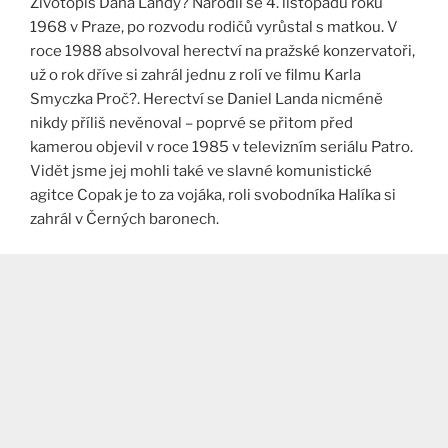
Životopis Dana Landy? Narodil se 4. listopadu roku
1968 v Praze, po rozvodu rodičů vyrůstal s matkou. V
roce 1988 absolvoval herectví na pražské konzervatoři,
už o rok dříve si zahrál jednu z rolí ve filmu Karla
Smyczka Proč?. Herectví se Daniel Landa nicméně
nikdy příliš nevěnoval – poprvé se přitom před
kamerou objevil v roce 1985 v televizním seriálu Patro.
Vidět jsme jej mohli také ve slavné komunistické
agitce Copak je to za vojáka, roli svobodníka Halíka si
zahrál v Černých baronech.