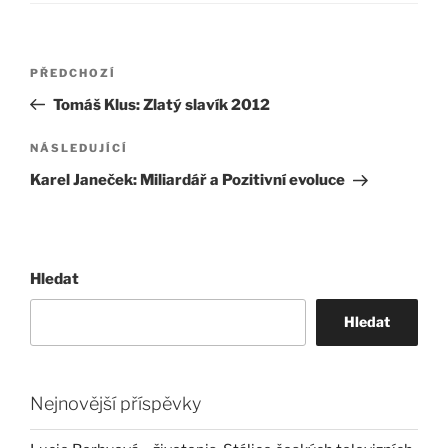
Navigace
Předchozí
PŘEDCHOZÍ
pro
příspěvek
Tomáš Klus: Zlatý slavík 2012
příspěvek
Následující
NÁSLEDUJÍCÍ
příspěvek
Karel Janeček: Miliardář a Pozitivní evoluce
Hledat
Hledat
Nejnovější příspěvky