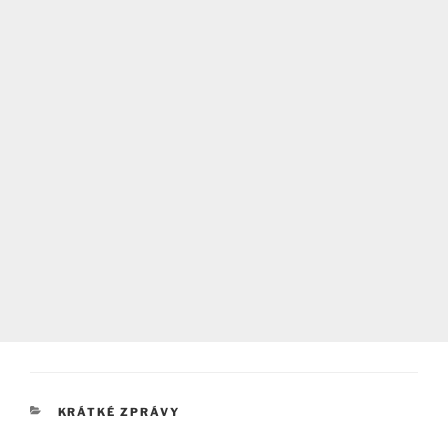
RUBRIKY
KRÁTKÉ ZPRÁVY