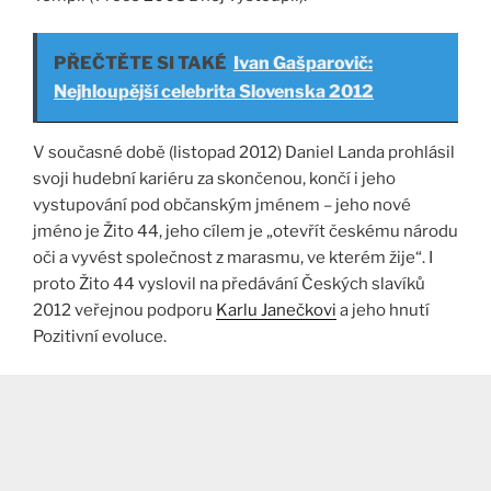
PŘEČTĚTE SI TAKÉ
Ivan Gašparovič:
Nejhloupější celebrita Slovenska 2012
V současné době (listopad 2012) Daniel Landa prohlásil
svoji hudební kariéru za skončenou, končí i jeho
vystupování pod občanským jménem – jeho nové
jméno je Žito 44, jeho cílem je „otevřít českému národu
oči a vyvést společnost z marasmu, ve kterém žije“. I
proto Žito 44 vyslovil na předávání Českých slavíků
2012 veřejnou podporu
Karlu Janečkovi
a jeho hnutí
Pozitivní evoluce.