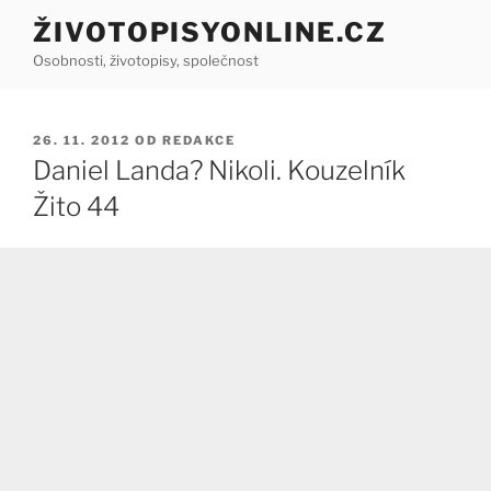
Přejít
ŽIVOTOPISYONLINE.CZ
k
Osobnosti, životopisy, společnost
obsahu
webu
PUBLIKOVÁNO
26. 11. 2012
OD
REDAKCE
Daniel Landa? Nikoli. Kouzelník
Žito 44