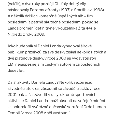
(Valčík), o dva roky později Chcíply dobrý víly,
následovaly Pozdrav z fronty (1997) a Smrtihlav (1998).
A několik dalších komerčně úspěšných alb – tím
posledním (a patrně skutečně posledním, pokud se
Landa promění definitivně v kouzelníka Žita 44) je
Nigredo z roku 2009.
Jako hudebník si Daniel Landa vybudoval široké
publikum příznivců, za své desky získal několik zlatých a
dvě platinové desky, v roce 2000 jej vydavatelství
EMI nejúspěšnějším českým autorem za posledních
deset let.
Další aktivity Daniela Landy? Několik sezón jezdil
závodně autokros, zúčastnil se závodů trucků, v roce
2001 pak začal závodit v rallye. kromě sportovních
aktivit se Daniel Landa snaží působit na veřejné mínění
– spoluzaložil svérázné občanské sdružení Ordo Lumen
Templi (v roce 2008 z něj vystoupil).