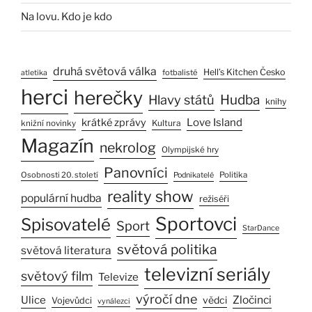
Na lovu. Kdo je kdo
druhá světová válka
Hell’s Kitchen Česko
fotbalisté
atletika
herci
herečky
Hlavy států
Hudba
knihy
Love Island
krátké zprávy
Kultura
knižní novinky
Magazín
nekrolog
Olympijské hry
Panovníci
Osobnosti 20. století
Politika
Podnikatelé
reality show
populární hudba
režiséři
Sportovci
Spisovatelé
Sport
StarDance
světová politika
světová literatura
televizní seriály
světový film
Televize
výročí dne
Ulice
Zločinci
vědci
Vojevůdci
vynálezci