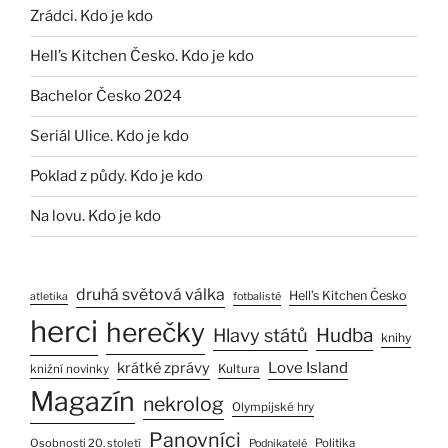
Zrádci. Kdo je kdo
Hell’s Kitchen Česko. Kdo je kdo
Bachelor Česko 2024
Seriál Ulice. Kdo je kdo
Poklad z půdy. Kdo je kdo
Na lovu. Kdo je kdo
druhá světová válka
Hell’s Kitchen Česko
atletika
fotbalisté
herci
herečky
Hlavy států
Hudba
knihy
Love Island
krátké zprávy
Kultura
knižní novinky
Magazín
nekrolog
Olympijské hry
Panovníci
Osobnosti 20. století
Politika
Podnikatelé