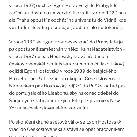
v roce 1927) odchází Egon Hostovský do Prahy, kde
začíná studovat na univerzitě filozofii – v roce 1929 pak
ale Prahu opouští a odchází na univerzitu do Vídně, kde
ve studiu filozofie pokračuje (studium ale nedokončí).
V roce 1930 se Egon Hostovský vrací do Prahy, kde je
pak postupně zaměstnán v několika nakladatelstvích –
v roce 1937 se pak Hostovský stává úředníkem
československého ministerstva zahraničí. Jako takový
odjíždí Egon Hostovský v roce 1939 do belgického
Bruselu – po 15. březnu, po okupaci Československa
Německem pak Hostovský odjíždí do Paříže, odtud pak
do portugalského Lisabonu, aby nakonec odešel do
Spojených států amerických, kde pak pracuje v New
Yorku na československém konzulátu.
Po skončení druhé světové války se Egon Hostovský
vrací do Československa a stává se opět pracovníkem
ministerstva zahraničí.