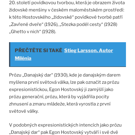
20. století povídkovou tvorbou, která je obrazem života
židovské menšiny v českém maloměstském prostředí:
k této Hostovského „židovské“ povídkové tvorbě patří
„Zavřené dveře“ (1926), „Stezka podél cesty“ (1928)
„Ghetto v nich“ (1928).
PŘEČTĚTE SI TAKÉ
Stieg Larsson. Autor
Milénia
Prózu „Danajský dar“ (1930), kde je danajským darem
myšlena první světová válka, lze pak označit za prózu
expresionistickou, Egon Hostovský ji zamýšlí jako
prózu generační, prózu, která by vyjádřila pocity
zhnusení a zmaru mládeže, která vyrostla z první
světové války.
V podobných expresionistických intencích jako prózu
„Danajský dar“ pak Egon Hostovský vytváří i své dvě