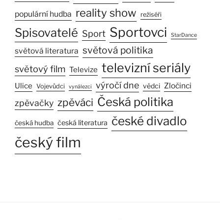
reality show
populární hudba
režiséři
Sportovci
Spisovatelé
Sport
StarDance
světová politika
světová literatura
televizní seriály
světový film
Televize
výročí dne
Ulice
Zločinci
vědci
Vojevůdci
vynálezci
Česká politika
zpěváci
zpěvačky
české divadlo
česká literatura
česká hudba
český film