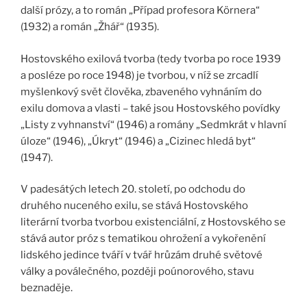
další prózy, a to román „Případ profesora Körnera“
(1932) a román „Žhář“ (1935).
Hostovského exilová tvorba (tedy tvorba po roce 1939
a posléze po roce 1948) je tvorbou, v níž se zrcadlí
myšlenkový svět člověka, zbaveného vyhnáním do
exilu domova a vlasti – také jsou Hostovského povídky
„Listy z vyhnanství“ (1946) a romány „Sedmkrát v hlavní
úloze“ (1946), „Úkryt“ (1946) a „Cizinec hledá byt“
(1947).
V padesátých letech 20. století, po odchodu do
druhého nuceného exilu, se stává Hostovského
literární tvorba tvorbou existenciální, z Hostovského se
stává autor próz s tematikou ohrožení a vykořenění
lidského jedince tváří v tvář hrůzám druhé světové
války a poválečného, později poúnorového, stavu
beznaděje.