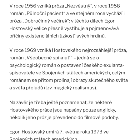
V roce 1956 vzniká próza „Nezvěstný“, v roce 1958
román „Půlnoční pacient“ a ve stejném roce vychází i
próza „Dobročinný večírek“: v těchto dílech Egon
Hostovský velice přesně vystihuje a pojmenovává
příčiny existenciálních úzkostí svých hrdinů.
V roce 1969 vzniká Hostovského nejrozsáhlejší próza,
román „Všeobecné spiknutí“ – jedná se o
psychologický román o postavení českého exulanta-
spisovatele ve Spojených státech amerických, celým
románem se přitom prolínají obrazy skutečného světa
a světa přeludů (tzv. magický realismus).
Na závěr je třeba ještě poznamenat, že některé
Hostovského práce jsou napsány pouze anglicky,
několik jeho próz je převedeno do filmové podoby.
Egon Hostovský umírá 7. května roku 1973 ve
Spojených státech amerických.