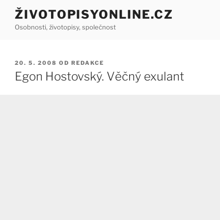
Přejít
ŽIVOTOPISYONLINE.CZ
k
Osobnosti, životopisy, společnost
obsahu
webu
PUBLIKOVÁNO
20. 5. 2008
OD
REDAKCE
Egon Hostovský. Věčný exulant