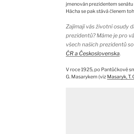
jmenován prezidentem senátu 
Hácha se pak stává členem to
Zajímají vás životní osudy
prezidentů? Máme je pro vás
všech našich prezidentů so
ČR a Československa
.
V roce 1925, po Pantůčkově sm
G. Masarykem (viz
Masaryk, T. 