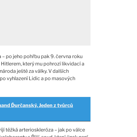
a – po jeho pohřbu pak 9. června roku
Hitlerem, který mu pohrozí likvidací a
roda ještě za války. V dalších
 po vyhlazení Lidic a po masových
nand Ďurčanský. Jeden z tvůrců
víjí těžká arterioskleróza – jak po válce