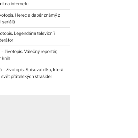
rit na internetu
životopis. Herec a dabér známý z
 seriálů
otopis. Legendární televizní i
derátor
– životopis. Válečný reportér,
r knih
– životopis. Spisovatelka, která
svět přátelských strašidel