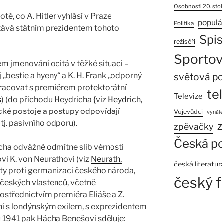
Osobnosti 20. stol
té, co A. Hitler vyhlásí v Praze
populá
Politika
tává státním prezidentem tohoto
Spi
režiséři
Sportov
m jmenování ocitá v těžké situaci –
 „bestie a hyeny“ a K. H. Frank „odporný
světová po
racovat s premiérem protektorátní
te
Televize
s
) (do příchodu Heydricha {viz
Heydrich,
tické postoje a postupy odpovídají
Vojevůdci
vynále
tj. pasivního odporu).
z
zpěvačky
Česká po
ácha odvážně odmítne slib věrnosti
vi K. von Neurathovi (viz
Neurath,
česká literatur
ty proti germanizaci českého národa,
český f
 českých vlastenců, včetně
ostřednictvím premiéra Eliáše a Z.
ní s londýnským exilem, s exprezidentem
u 1941 pak Hácha Benešovi sděluje: