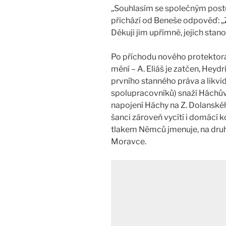
„Souhlasím se společným postu
přichází od Beneše odpověď: „
Děkuji jim upřímně, jejich stan
Po příchodu nového protektora,
mění – A. Eliáš je zatčen, Heyd
prvního stanného práva a likv
spolupracovníků) snaží Háchův
napojení Háchy na Z. Dolanského
šanci zároveň vycítí i domácí 
tlakem Němců jmenuje, na druh
Moravce.