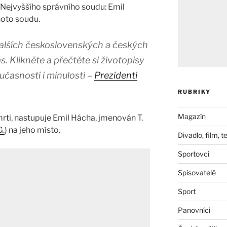
Nejvyššího správního soudu: Emil
hoto soudu.
 dalších československých a českých
. Klikněte a přečtěte si životopisy
učasnosti i minulosti –
Prezidenti
RUBRIKY
Magazín
rti, nastupuje Emil Hácha, jmenován T.
G.
) na jeho místo.
Divadlo, film, t
Sportovci
Spisovatelé
Sport
Panovníci