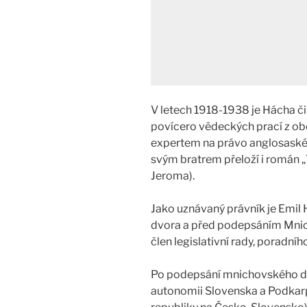
V letech 1918-1938 je Hácha či
povícero vědeckých prací z ob
expertem na právo anglosaské (
svým bratrem přeloží i román „
Jeroma).
Jako uznávaný právník je Emi
dvora a před podepsáním Mnic
člen legislativní rady, poradní
Po podepsání mnichovského dik
autonomii Slovenska a Podkar