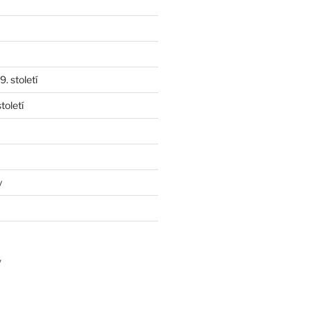
. století
toletí
y
y