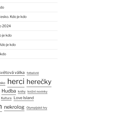
kdo
Česko. Kdo je kdo
o 2024
o je kdo
Kdo je kdo
 kdo
světová válka
fotbalisté
herci
herečky
esko
Hudba
knihy
knižní novinky
Love Island
Kultura
n
nekrolog
Olympijské hry