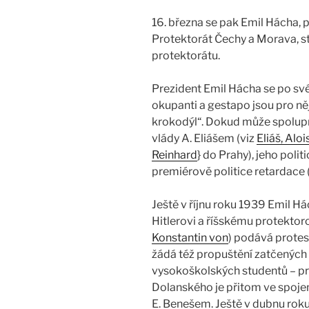
16. března se pak Emil Hácha, po
Protektorát Čechy a Morava, s
protektorátu.
Prezident Emil Hácha se po své
okupanti a gestapo jsou pro něj
krokodýl“. Dokud může spolup
vlády A. Eliášem (viz
Eliáš, Aloi
Reinhard
} do Prahy), jeho poli
premiérově politice retardace (
Ještě v říjnu roku 1939 Emil H
Hitlerovi a říšskému protektoro
Konstantin von
) podává protes
žádá též propuštění zatčených
vysokoškolských studentů – pr
Dolanského je přitom ve spoje
E. Benešem. Ještě v dubnu rok