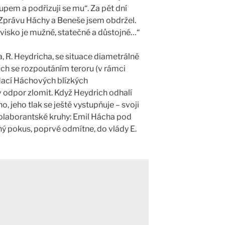
pem a podřizuji se mu“. Za pět dní
Zprávu Háchy a Beneše jsem obdržel.
ovisko je mužné, statečné a důstojné…“
 R. Heydricha, se situace diametrálně
rich se rozpoutáním teroru (v rámci
idací Háchových blízkých
 odpor zlomit. Když Heydrich odhalí
, jeho tlak se ještě vystupňuje – svoji
kolaborantské kruhy: Emil Hácha pod
ý pokus, poprvé odmítne, do vlády E.