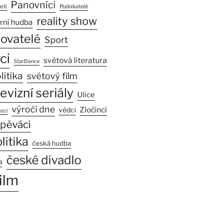
Panovníci
etí
Podnikatelé
reality show
rní hudba
sovatelé
Sport
ci
světová literatura
StarDance
litika
světový film
levizní seriály
Ulice
výročí dne
Zločinci
vědci
zci
pěváci
litika
česká hudba
české divadlo
a
ilm