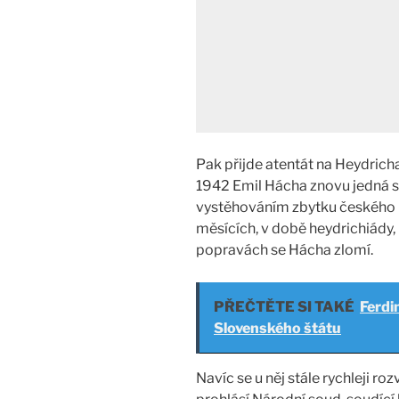
Pak přijde atentát na Heydrich
1942 Emil Hácha znovu jedná s 
vystěhováním zbytku českého ná
měsících, v době heydrichiády,
popravách se Hácha zlomí.
PŘEČTĚTE SI TAKÉ
Ferdi
Slovenského štátu
Navíc se u něj stále rychleji roz