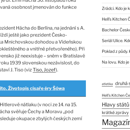
je dr. Emil Hácha 30. listopadu roku
tovaná osobnost jmenován do funkce
Zrádci. Kdo je 
Hell’s Kitchen 
ezident Hácha do Berlína, na jednání s A.
Bachelor Česk
jíždí ještě jako prezident Česko-
Seriál Ulice. Kd
ska Mnichovskou dohodou a Vídeňskou
okleštěného a vnitřně přetvořeného). Při
Poklad z půdy. 
ensko již neexistuje – sněm v Bratislavě
Na lovu. Kdo je
 roku 1939 slovenskou nezávislost, do
aví J. Tiso (viz
Tiso, Jozef
).
druhá 
atletika
ito. Životopis císaře éry Šówa
Hell’s Kitchen Č
Hlavy států
itlerově nátlaku (v noci ze 14. na 15.
Hácha svěřuje Čechy a Moravu „pod
krátké zprávy
ásleduje okupace zbylých českých zemí
Magazí