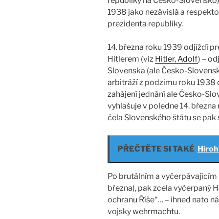
republiky na Česko-Slovensko) 
1938 jako nezávislá a respek
prezidenta republiky.
14. března roku 1939 odjíždí pr
Hitlerem (viz
Hitler, Adolf
) – od
Slovenska (ale Česko-Sloven
arbitráží z podzimu roku 1938 
zahájení jednání ale Česko-Slov
vyhlašuje v poledne 14. března
čela Slovenského štátu se pak st
PŘEČTĚTE SI TAKÉ
Hiroh
Po brutálním a vyčerpávajícím H
března), pak zcela vyčerpaný 
ochranu Říše“… – ihned nato n
vojsky wehrmachtu.