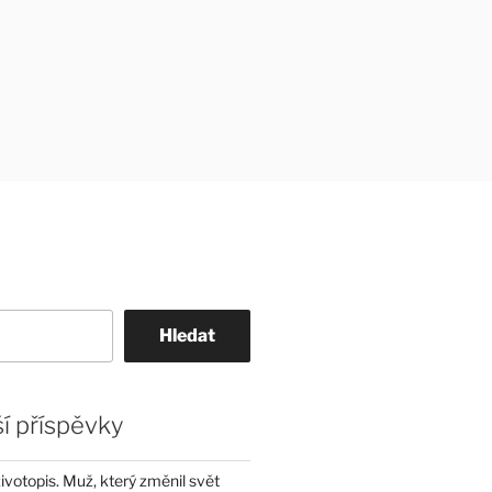
Hledat
í příspěvky
životopis. Muž, který změnil svět