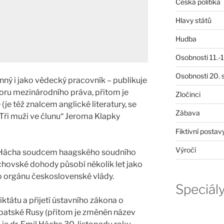
Česká politika
Hlavy států
Hudba
Osobnosti 11.-19
Osobnosti 20. s
nný i jako vědecký pracovník – publikuje
oru mezinárodního práva, přitom je
Zločinci
je též znalcem anglické literatury, se
Zábava
Tři muži ve člunu“ Jeroma Klapky
Fiktivní postav
Výročí
l Hácha soudcem haagského soudního
hovské dohody působí několik let jako
ho orgánu československé vlády.
Speciál
tátu a přijetí ústavního zákona o
patské Rusy (přitom je změněn název