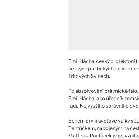
Emil Hácha, český protektorátn
českých politických dějin, přic
Trhových Svinech.
Po absolvování právnické fakul
Emil Hácha jako úředník zemsk
rada Nejvyššího správního dvor
Během první světové války spo
Pantůčkem, napojeným na český
Maffie) – Pantůček je po vzn