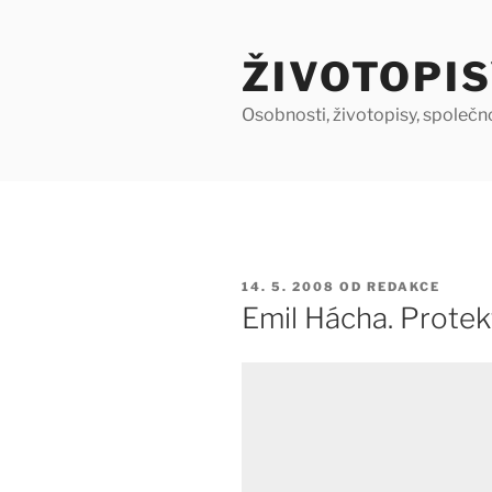
Přejít
k
ŽIVOTOPIS
obsahu
webu
Osobnosti, životopisy, společn
PUBLIKOVÁNO
14. 5. 2008
OD
REDAKCE
Emil Hácha. Protek