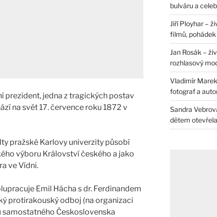
bulváru a celeb
Jiří Ployhar – 
filmů, pohádek i
Jan Rosák – živ
rozhlasový mo
Vladimír Marek 
fotograf a auto
í prezident, jedna z tragických postav
hází na svět 17. července roku 1872 v
Sandra Vebrová 
dětem otevřela 
ty pražské Karlovy univerzity působí
ého výboru Království českého a jako
a ve Vídni.
lupracuje Emil Hácha s dr. Ferdinandem
 protirakouský odboj (na organizaci
iku samostatného Československa