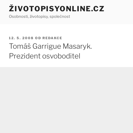
Přejít
ŽIVOTOPISYONLINE.CZ
k
Osobnosti, životopisy, společnost
obsahu
webu
PUBLIKOVÁNO
12. 5. 2008
OD
REDAKCE
Tomáš Garrigue Masaryk.
Prezident osvoboditel