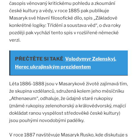
časopis věnovaný kritickému pohledu a zkoumání
české kultury a vědy, v roce 1885 pak publikuje
Masaryk své hlavní filosofické dílo, spis „Základové
konkrétné logiky: Třídění a soustava věd“, o dva roky
později pak vychází tento spis v rozšířené německé
verzi.
PŘEČTĚTE SI TAKÉ
Volodymyr Zelenskyj.
Herec ukrajinským prezidentem
Léta 1886-1888 jsou v Masarykově životě zajímavá tím,
že skupina vzdělanců, sdružená kolem jeho měsíčníku
„Athenaeum“, odhaluje, že údajně staré rukopisy
(známé rukopisy zelenohorský a královédvorský, mající
dokládat ranou vyspělost středověké české kultury)
jsou pouhými novodobými padělky.
V roce 1887 navštěvuje Masaryk Rusko, kde diskutuje s