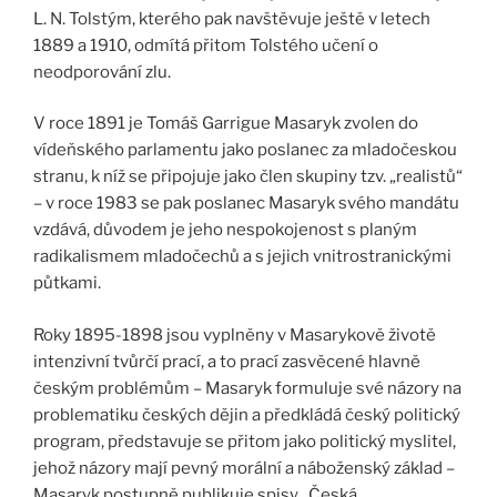
L. N. Tolstým, kterého pak navštěvuje ještě v letech
1889 a 1910, odmítá přitom Tolstého učení o
neodporování zlu.
V roce 1891 je Tomáš Garrigue Masaryk zvolen do
vídeňského parlamentu jako poslanec za mladočeskou
stranu, k níž se připojuje jako člen skupiny tzv. „realistů“
– v roce 1983 se pak poslanec Masaryk svého mandátu
vzdává, důvodem je jeho nespokojenost s planým
radikalismem mladočechů a s jejich vnitrostranickými
půtkami.
Roky 1895-1898 jsou vyplněny v Masarykově životě
intenzivní tvůrčí prací, a to prací zasvěcené hlavně
českým problémům – Masaryk formuluje své názory na
problematiku českých dějin a předkládá český politický
program, představuje se přitom jako politický myslitel,
jehož názory mají pevný morální a náboženský základ –
Masaryk postupně publikuje spisy „Česká