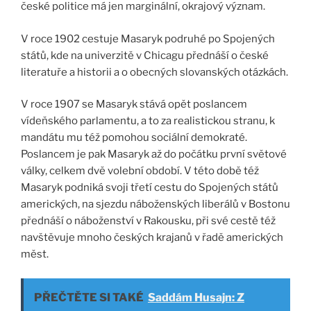
české politice má jen marginální, okrajový význam.
V roce 1902 cestuje Masaryk podruhé po Spojených
států, kde na univerzitě v Chicagu přednáší o české
literatuře a historii a o obecných slovanských otázkách.
V roce 1907 se Masaryk stává opět poslancem
vídeňského parlamentu, a to za realistickou stranu, k
mandátu mu též pomohou sociální demokraté.
Poslancem je pak Masaryk až do počátku první světové
války, celkem dvě volební období. V této době též
Masaryk podniká svoji třetí cestu do Spojených států
amerických, na sjezdu náboženských liberálů v Bostonu
přednáší o náboženství v Rakousku, při své cestě též
navštěvuje mnoho českých krajanů v řadě amerických
měst.
PŘEČTĚTE SI TAKÉ
Saddám Husajn: Z