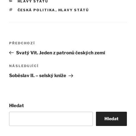
RUBRIKY
HLAVY STÁTŮ
ŠTÍTKY
ČESKÁ POLITIKA
,
HLAVY STÁTŮ
Navigace
Předchozí
PŘEDCHOZÍ
pro
příspěvek
Svatý Vít. Jeden z patronů českých zemí
příspěvek
Následující
NÁSLEDUJÍCÍ
příspěvek
Soběslav II. – selský kníže
Hledat
Hledat