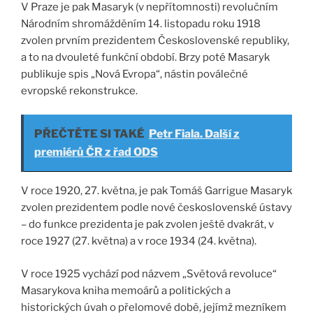
V Praze je pak Masaryk (v nepřítomnosti) revolučním
Národním shromážděním 14. listopadu roku 1918
zvolen prvním prezidentem Československé republiky,
a to na dvouleté funkční období. Brzy poté Masaryk
publikuje spis „Nová Evropa“, nástin poválečné
evropské rekonstrukce.
PŘEČTĚTE SI TAKÉ
Petr Fiala. Další z
premiérů ČR z řad ODS
V roce 1920, 27. května, je pak Tomáš Garrigue Masaryk
zvolen prezidentem podle nové československé ústavy
– do funkce prezidenta je pak zvolen ještě dvakrát, v
roce 1927 (27. května) a v roce 1934 (24. května).
V roce 1925 vychází pod názvem „Světová revoluce“
Masarykova kniha memoárů a politických a
historických úvah o přelomové době, jejímž mezníkem