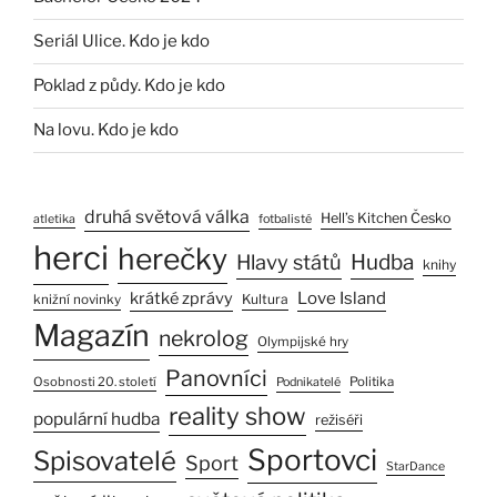
Seriál Ulice. Kdo je kdo
Poklad z půdy. Kdo je kdo
Na lovu. Kdo je kdo
druhá světová válka
Hell’s Kitchen Česko
atletika
fotbalisté
herci
herečky
Hlavy států
Hudba
knihy
Love Island
krátké zprávy
Kultura
knižní novinky
Magazín
nekrolog
Olympijské hry
Panovníci
Osobnosti 20. století
Politika
Podnikatelé
reality show
populární hudba
režiséři
Sportovci
Spisovatelé
Sport
StarDance