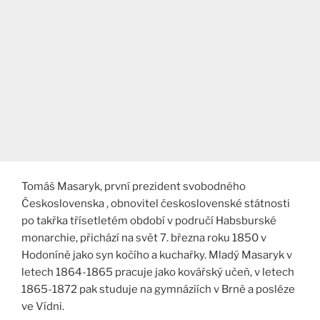
Tomáš Masaryk, první prezident svobodného
Československa , obnovitel československé státnosti
po takřka třísetletém období v područí Habsburské
monarchie, přichází na svět 7. března roku 1850 v
Hodoníně jako syn kočího a kuchařky. Mladý Masaryk v
letech 1864-1865 pracuje jako kovářský učeň, v letech
1865-1872 pak studuje na gymnáziích v Brně a posléze
ve Vídni.