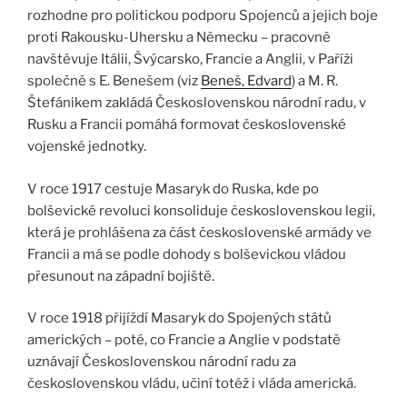
rozhodne pro politickou podporu Spojenců a jejich boje
proti Rakousku-Uhersku a Německu – pracovně
navštěvuje Itálii, Švýcarsko, Francie a Anglii, v Paříži
společně s E. Benešem (viz
Beneš, Edvard
) a M. R.
Štefánikem zakládá Československou národní radu, v
Rusku a Francii pomáhá formovat československé
vojenské jednotky.
V roce 1917 cestuje Masaryk do Ruska, kde po
bolševické revoluci konsoliduje československou legii,
která je prohlášena za část československé armády ve
Francii a má se podle dohody s bolševickou vládou
přesunout na západní bojiště.
V roce 1918 přijíždí Masaryk do Spojených států
amerických – poté, co Francie a Anglie v podstatě
uznávají Československou národní radu za
československou vládu, učiní totéž i vláda americká.