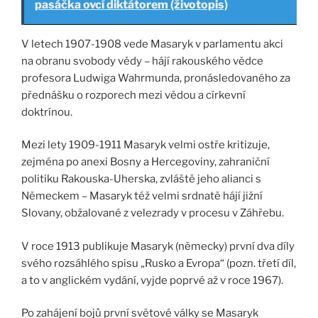
pasáčka ovcí diktátorem (životopis)
V letech 1907-1908 vede Masaryk v parlamentu akci
na obranu svobody vědy – hájí rakouského vědce
profesora Ludwiga Wahrmunda, pronásledovaného za
přednášku o rozporech mezi vědou a církevní
doktrínou.
Mezi lety 1909-1911 Masaryk velmi ostře kritizuje,
zejména po anexi Bosny a Hercegoviny, zahraniční
politiku Rakouska-Uherska, zvláště jeho alianci s
Německem – Masaryk též velmi srdnatě hájí jižní
Slovany, obžalované z velezrady v procesu v Záhřebu.
V roce 1913 publikuje Masaryk (německy) první dva díly
svého rozsáhlého spisu „Rusko a Evropa“ (pozn. třetí díl,
a to v anglickém vydání, vyjde poprvé až v roce 1967).
Po zahájení bojů první světové války se Masaryk