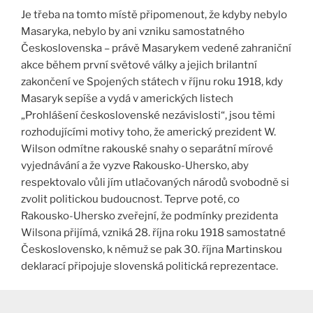
Je třeba na tomto místě připomenout, že kdyby nebylo
Masaryka, nebylo by ani vzniku samostatného
Československa – právě Masarykem vedené zahraniční
akce během první světové války a jejich brilantní
zakončení ve Spojených státech v říjnu roku 1918, kdy
Masaryk sepíše a vydá v amerických listech
„Prohlášení československé nezávislosti“, jsou těmi
rozhodujícími motivy toho, že americký prezident W.
Wilson odmítne rakouské snahy o separátní mírové
vyjednávání a že vyzve Rakousko-Uhersko, aby
respektovalo vůli jím utlačovaných národů svobodně si
zvolit politickou budoucnost. Teprve poté, co
Rakousko-Uhersko zveřejní, že podmínky prezidenta
Wilsona přijímá, vzniká 28. října roku 1918 samostatné
Československo, k němuž se pak 30. října Martinskou
deklarací připojuje slovenská politická reprezentace.