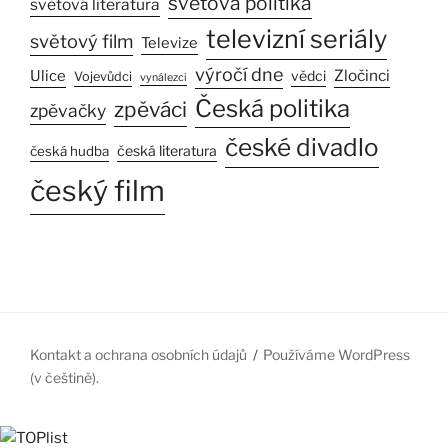
světová politika
světová literatura
televizní seriály
světový film
Televize
výročí dne
Zločinci
Ulice
vědci
Vojevůdci
vynálezci
Česká politika
zpěváci
zpěvačky
české divadlo
česká literatura
česká hudba
český film
Kontakt a ochrana osobních údajů
Používáme WordPress
(v češtině).