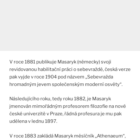
V roce 1881 publikuje Masaryk (německy) svoji
revidovanou habilitační práci o sebevraždě, česká verze
pak vyjde v roce 1904 pod názvem „Sebevražda
hromadným jevem společenským moderní osvěty“.
Následujícího roku, tedy roku 1882, je Masaryk
jmenován mimořádným profesorem filozofie na nové
české univerzitě v Praze, řádná profesura je mu pak
udělena v lednu 1897.
V roce 1883 zakládá Masaryk měsíčník „Athenaeum“,