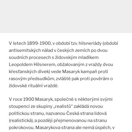
V letech 1899-1900, v období tzv. hilsneriády (období
antisemitských nálad v českých zemích po dvou
soudních procesech s židovským mladíkem
Leopoldem Hilsnerem, obžalovaným z vraždy dvou
křesťanských dívek) vede Masaryk kampaň proti
rasovým předsudkům, zvláště pak proti pověrám o
židovské rituální vraždě.
V roce 1900 Masaryk, společně s některými svými
stoupenci ze skupiny „realistů“ zakládá novou
politickou stranu, nazvanou Česká strana lidová
(realistická), a později přejmenovanou na stranu
pokrokovou. Masarykova strana ale nemá úspěch, v