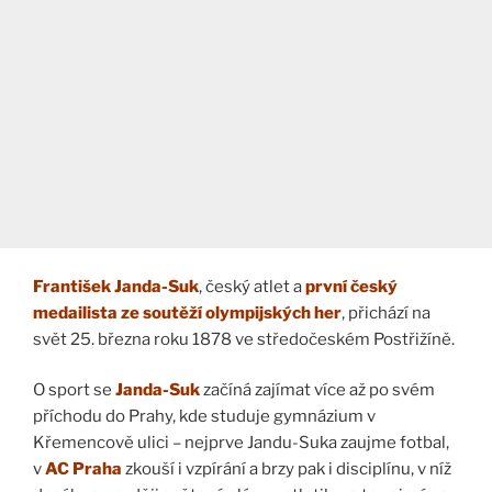
František Janda-Suk
, český atlet a
první český
medailista ze soutěží olympijských her
, přichází na
svět 25. března roku 1878 ve středočeském Postřižíně.
O sport se
Janda-Suk
začíná zajímat více až po svém
příchodu do Prahy, kde studuje gymnázium v
Křemencově ulici – nejprve Jandu-Suka zaujme fotbal,
v
AC Praha
zkouší i vzpírání a brzy pak i disciplínu, v níž