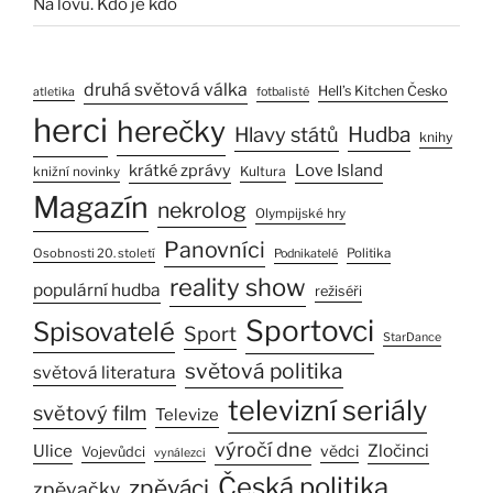
Na lovu. Kdo je kdo
druhá světová válka
Hell’s Kitchen Česko
atletika
fotbalisté
herci
herečky
Hlavy států
Hudba
knihy
Love Island
krátké zprávy
Kultura
knižní novinky
Magazín
nekrolog
Olympijské hry
Panovníci
Osobnosti 20. století
Politika
Podnikatelé
reality show
populární hudba
režiséři
Sportovci
Spisovatelé
Sport
StarDance
světová politika
světová literatura
televizní seriály
světový film
Televize
výročí dne
Ulice
Zločinci
vědci
Vojevůdci
vynálezci
Česká politika
zpěváci
zpěvačky