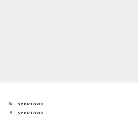
RUBRIKY
SPORTOVCI
ŠTÍTKY
SPORTOVCI