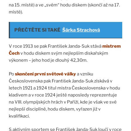
na 15. místě) a ve „svém“ hodu diskem (skončí až na 17.
místě).
PŘEČTĚTE SI TAKÉ
Šárka Strachová
V roce 1913 se pak František Janda-Suk stává
mistrem
Čech
v hodu diskem svým nejlepším diskařským
výkonem – jeho hod je dlouhý 42,30m.
Po
skončení první světové války
a vzniku
Československa pak František Janda-Suk získává v
letech 1921 a 1924 titul mistra Československa v hodu
kladivem a v roce 1924 ještě naposledy reprezentuje
na VIII. olympijských hrách v Paříži, kde je však ve své
nejlepší disciplíně, hodu diskem, vyřazen již v
kvalifikaci.
S aktivním sportem se František Janda-Suk loučí v roce