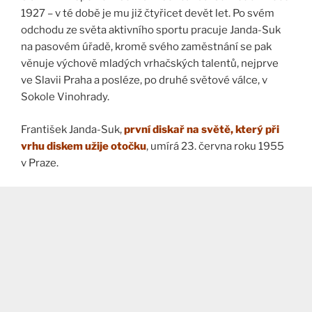
1927 – v té době je mu již čtyřicet devět let. Po svém
odchodu ze světa aktivního sportu pracuje Janda-Suk
na pasovém úřadě, kromě svého zaměstnání se pak
věnuje výchově mladých vrhačských talentů, nejprve
ve Slavii Praha a posléze, po druhé světové válce, v
Sokole Vinohrady.
František Janda-Suk,
první diskař na světě, který při
vrhu diskem užije otočku
, umírá 23. června roku 1955
v Praze.