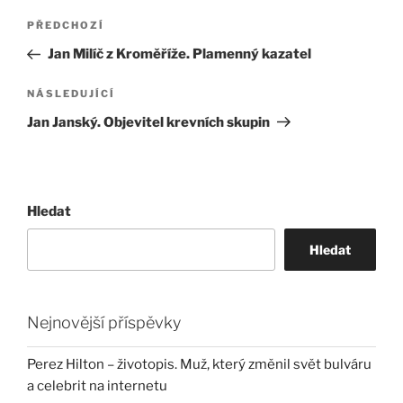
Navigace
Předchozí
PŘEDCHOZÍ
pro
příspěvek
Jan Milíč z Kroměříže. Plamenný kazatel
příspěvek
Následující
NÁSLEDUJÍCÍ
příspěvek
Jan Janský. Objevitel krevních skupin
Hledat
Hledat
Nejnovější příspěvky
Perez Hilton – životopis. Muž, který změnil svět bulváru
a celebrit na internetu