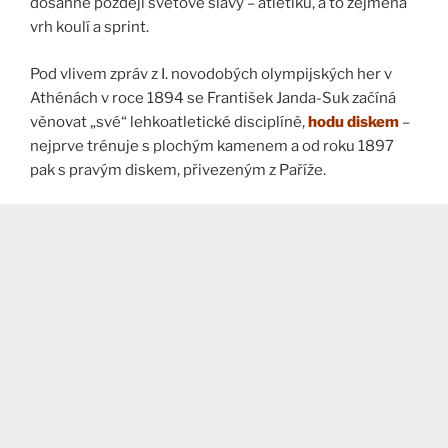
dosáhne později světové slávy – atletiku, a to zejména
vrh koulí a sprint.
Pod vlivem zpráv z I. novodobých olympijských her v
Athénách v roce 1894 se František Janda-Suk začíná
věnovat „své“ lehkoatletické disciplíně,
hodu diskem
–
nejprve trénuje s plochým kamenem a od roku 1897
pak s pravým diskem, přivezeným z Paříže.