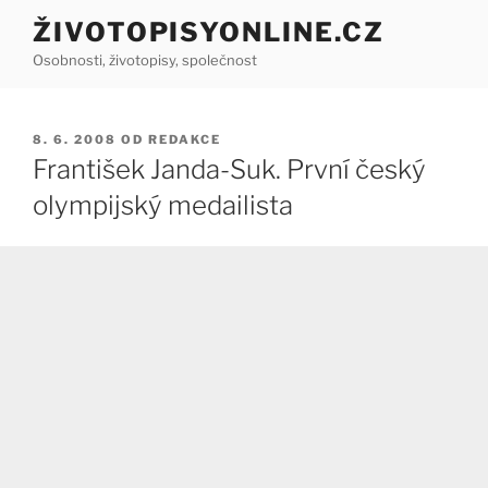
Přejít
ŽIVOTOPISYONLINE.CZ
k
Osobnosti, životopisy, společnost
obsahu
webu
PUBLIKOVÁNO
8. 6. 2008
OD
REDAKCE
František Janda-Suk. První český
olympijský medailista