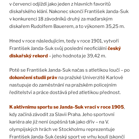
v červenci odjíždí jako jeden z hlavních favoritů
diskařského klání. Nakonec skončí František Janda-Suk
v konkurenci 18 závodníků druhý za maďarským
diskařem Rudolfem Bauerem, a to výkonem 35,25 m.
Hned v roce následujícím, tedy v roce 1901, vytvoří
František Janda-Suk svůj poslední neoficiální
český
diskařský rekord
– jeho hodnota je 39,42 m.
Poté se František Janda-Suk načas s atletikou loučí – po
dokončení studií práv
na pražské Univerzitě Karlově
nastupuje do zaměstnání na pražském policejním
ředitelství a práce dostává před atletikou přednost.
K aktivnímu sportu se Janda-Suk vrací v roce 1905
,
kdy začíná závodit za Slavii Praha. Jeho sportovní
kariéra ale již není úspěšná tak jako dřív – na V.
olympijských hrách ve Stockholmu reprezentuje
František Janda-Suk český sport ve vrhu koulí (skončí