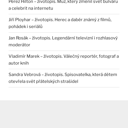
Perez Hilton – životopis. Muž, který změnil svět bulváru
a celebrit na internetu
Jiří Ployhar – životopis. Herec a dabér známý z filmů,
pohádek i seriálů
Jan Rosák – životopis. Legendární televizní i rozhlasový
moderátor
Vladimír Marek – životopis. Válečný reportér, fotograf a
autor knih
Sandra Vebrová – životopis. Spisovatelka, která dětem
otevřela svět přátelských strašidel