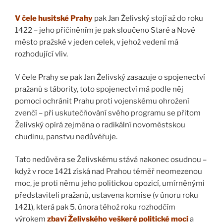
V čele husitské Prahy
pak Jan Želivský stojí až do roku
1422 – jeho přičiněním je pak sloučeno Staré a Nové
město pražské v jeden celek, v jehož vedení má
rozhodující vliv.
V čele Prahy se pak Jan Želivský zasazuje o spojenectví
pražanů s tábority, toto spojenectví má podle něj
pomoci ochránit Prahu proti vojenskému ohrožení
zvenčí – při uskutečňování svého programu se přitom
Želivský opírá zejména o radikální novoměstskou
chudinu, panstvu nedůvěřuje.
Tato nedůvěra se Želivskému stává nakonec osudnou –
když v roce 1421 získá nad Prahou téměř neomezenou
moc, je proti němu jeho politickou opozicí, umírněnými
představiteli pražanů, ustavena komise (v únoru roku
1421), která pak 5. února téhož roku rozhodčím
výrokem
zbaví Želivského veškeré politické moci
a