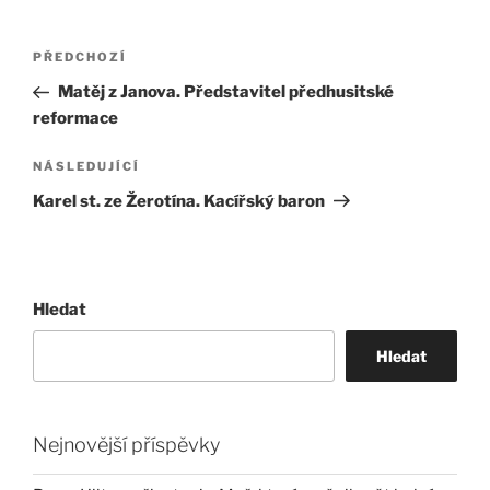
Navigace
Předchozí
PŘEDCHOZÍ
pro
příspěvek
Matěj z Janova. Představitel předhusitské
příspěvek
reformace
Následující
NÁSLEDUJÍCÍ
příspěvek
Karel st. ze Žerotína. Kacířský baron
Hledat
Hledat
Nejnovější příspěvky