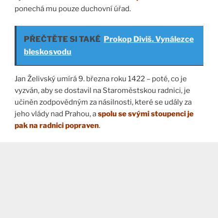
ponechá mu pouze duchovní úřad.
PŘEČTĚTE SI TAKÉ
Prokop Diviš. Vynálezce
bleskosvodu
Jan Želivský umírá 9. března roku 1422 – poté, co je
vyzván, aby se dostavil na Staroměstskou radnici, je
učiněn zodpovědným za násilnosti, které se udály za
jeho vlády nad Prahou, a
spolu se svými stoupenci je
pak na radnici popraven
.