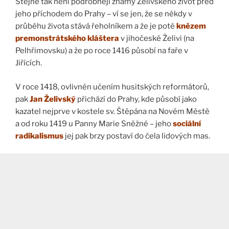
Stejně tak není podrobněji známý Želivského život před
jeho příchodem do Prahy – ví se jen, že se někdy v
průběhu života stává řeholníkem a že je poté
knězem
premonstrátského kláštera
v jihočeské Želivi (na
Pelhřimovsku) a že po roce 1416 působí na faře v
Jiřících.
V roce 1418, ovlivněn učením husitských reformátorů,
pak
Jan Želivský
přichází do Prahy, kde působí jako
kazatel nejprve v kostele sv. Štěpána na Novém Městě
a od roku 1419 u Panny Marie Sněžné – jeho
sociální
radikalismus
jej pak brzy postaví do čela lidových mas.