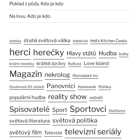
Poklad z půdy. Kdo je kdo
Na lovu. Kdo je kdo
druhá světová válka
Hell’s Kitchen Česko
atletika
fotbalisté
herci
herečky
Hlavy států
Hudba
knihy
Love Island
krátké zprávy
Kultura
knižní novinky
Magazín
nekrolog
Olympijské hry
Panovníci
Osobnosti 20. století
Politika
Podnikatelé
reality show
populární hudba
režiséři
Sportovci
Spisovatelé
Sport
StarDance
světová politika
světová literatura
televizní seriály
světový film
Televize