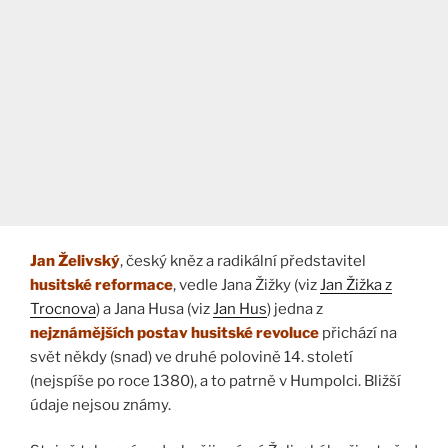
Jan Želivský
, český kněz a radikální představitel
husitské reformace
, vedle Jana Žižky (viz
Jan Žižka z
Trocnova
) a Jana Husa (viz
Jan Hus
) jedna z
nejznámějších postav husitské revoluce
přichází na
svět někdy (snad) ve druhé polovině 14. století
(nejspíše po roce 1380), a to patrně v Humpolci. Bližší
údaje nejsou známy.