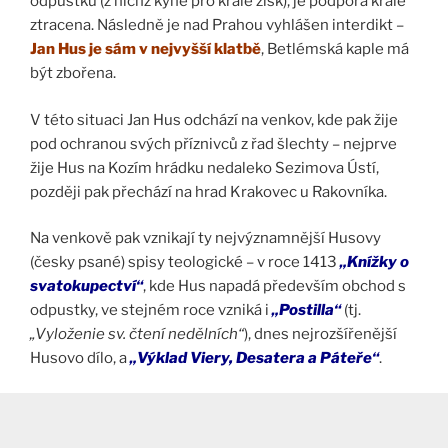
odpustků (z nichž kyne pro krále zisk), je podpora krále
ztracena. Následně je nad Prahou vyhlášen interdikt –
Jan Hus je sám v nejvyšší klatbě
, Betlémská kaple má
být zbořena.
V této situaci Jan Hus odchází na venkov, kde pak žije
pod ochranou svých příznivců z řad šlechty – nejprve
žije Hus na Kozím hrádku nedaleko Sezimova Ústí,
později pak přechází na hrad Krakovec u Rakovníka.
Na venkově pak vznikají ty nejvýznamnější Husovy
(česky psané) spisy teologické – v roce 1413
„Knížky o
svatokupectví“
, kde Hus napadá především obchod s
odpustky, ve stejném roce vzniká i
„Postilla“
(tj.
„Vyloženie sv. čtení nedělních“
), dnes nejrozšířenější
Husovo dílo, a
„Výklad Viery, Desatera a Páteře“
.