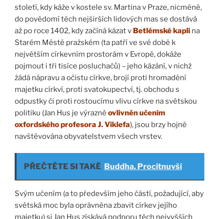
století, kdy káže v kostele sv. Martina v Praze, nicméně,
do povědomí těch nejširších lidových mas se dostává
až po roce 1402, kdy začíná kázat v
Betlémské kapli
na
Starém Městě pražském (ta patří ve své době k
největším církevním prostorám v Evropě, dokáže
pojmout i tři tisíce posluchačů) – jeho kázání, v nichž
žádá nápravu a očistu církve, brojí proti hromadění
majetku církví, proti svatokupectví, tj. obchodu s
odpustky či proti rostoucímu vlivu církve na světskou
politiku (Jan Hus je výrazně
ovlivněn učením
oxfordského profesora J. Viklefa
), jsou brzy hojně
navštěvována obyvatelstvem všech vrstev.
PŘEČTĚTE SI TAKÉ
Buddha. Procitnuvší
Svým učením (a to především jeho částí, požadující, aby
světská moc byla oprávněna zbavit církev jejího
majetku) si Jan Hus získává podporu těch nejvyšších