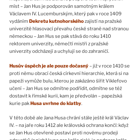
míst – Jan Hus je podporován samotným králem
Václavem IV. Lucemburským, který pak v roce 1409
vydáním
Dekretu kutnohorského
zajistí na pražské
univerzitě hlasovací převahu české straně nad stranou
německou – Jan Hus se pak stává do roku 1410
rektorem univerzity, němečtí mistři z pražské
univerzity odcházejí a uchylují se do zahraničí.
Husův úspěch je ale pouze dočasný
– již v roce 1410 se
proti němu obrací česká církevní hierarchie, která si na
papeži vymůže bulu, kterou je zakázáno šířit Viklefovo
učení – Jan Hus se odmítne podřídit, odmítne se též
dostavit k římské kurii, kam je předvolán – papežská
kurie pak
Husa uvrhne do klatby
.
V této době ale Jana Husa chrání stále ještě král Václav
IV. – na jaře roku 1412 ale královská ochrana končí: když
se Jan Hus otevřeně postaví proti novému prodeji