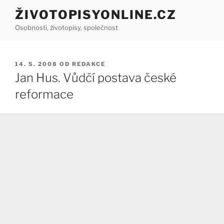
Přejít
ŽIVOTOPISYONLINE.CZ
k
Osobnosti, životopisy, společnost
obsahu
webu
PUBLIKOVÁNO
14. 5. 2008
OD
REDAKCE
Jan Hus. Vůdčí postava české
reformace