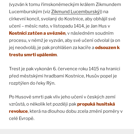
(vyzván k tomu římskoněmeckým králem Zikmundem
Lucemburským {viz
Zikmund Lucemburský
}) na
církevní koncil, svolaný do Kostnice, aby obhájil své
učení – měsíc nato, v listopadu 1414, je Jan Hus v
Kostnici zatčen a uvězněn
, v následném soudním
procesu, v němž je vyzván, aby své učení odvolal (a on
jej neodvolá), je pak prohlášen za kacíře a
odsouzen k
trestu smrti upálením
.
Trest je pak vykonán 6. července roku 1415 na hranici
před městskými hradbami Kostnice, Husův popel je
rozptýlen do řeky Rýn.
Po Husově smrti pak vliv jeho učení v českých zemí
vzrůstá, o několik let později pak
propuká husitská
revoluce
,
která na dlouhou dobu zcela změní poměry v
celé Evropě.