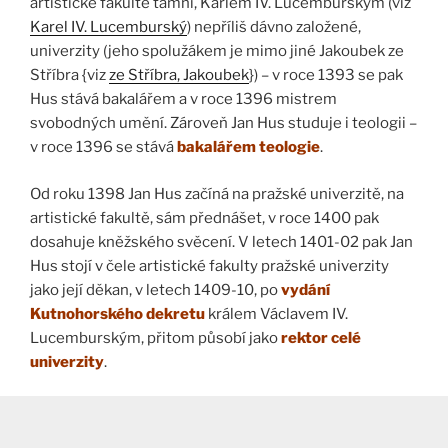
artistické fakultě tamní, Karlem IV. Lucemburským (viz
Karel IV. Lucemburský
) nepříliš dávno založené,
univerzity (jeho spolužákem je mimo jiné Jakoubek ze
Stříbra {viz
ze Stříbra, Jakoubek
}) – v roce 1393 se pak
Hus stává bakalářem a v roce 1396 mistrem
svobodných umění. Zároveň Jan Hus studuje i teologii –
v roce 1396 se stává
bakalářem teologie
.
Od roku 1398 Jan Hus začíná na pražské univerzitě, na
artistické fakultě, sám přednášet, v roce 1400 pak
dosahuje kněžského svěcení. V letech 1401-02 pak Jan
Hus stojí v čele artistické fakulty pražské univerzity
jako její děkan, v letech 1409-10, po
vydání
Kutnohorského dekretu
králem Václavem IV.
Lucemburským, přitom působí jako
rektor celé
univerzity
.