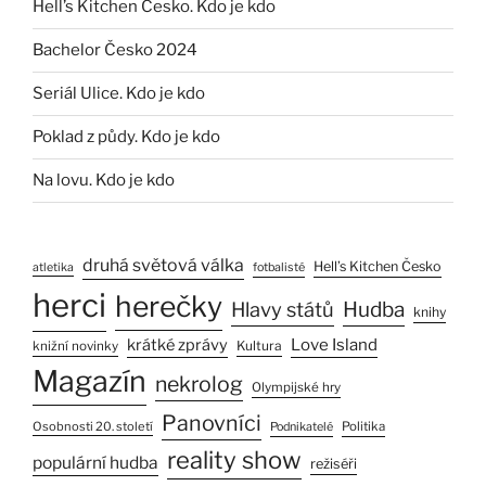
Hell’s Kitchen Česko. Kdo je kdo
Bachelor Česko 2024
Seriál Ulice. Kdo je kdo
Poklad z půdy. Kdo je kdo
Na lovu. Kdo je kdo
druhá světová válka
Hell’s Kitchen Česko
atletika
fotbalisté
herci
herečky
Hlavy států
Hudba
knihy
Love Island
krátké zprávy
Kultura
knižní novinky
Magazín
nekrolog
Olympijské hry
Panovníci
Osobnosti 20. století
Politika
Podnikatelé
reality show
populární hudba
režiséři