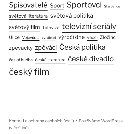
Sportovci
Spisovatelé
Sport
StarDance
světová politika
světová literatura
televizní seriály
světový film
Televize
výročí dne
Ulice
Zločinci
vědci
Vojevůdci
vynálezci
Česká politika
zpěváci
zpěvačky
české divadlo
česká literatura
česká hudba
český film
Kontakt a ochrana osobních údajů
Používáme WordPress
(v češtině).