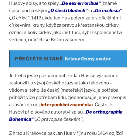
Husovy spisy, a to spisy
„De sex erroribus“
(známé
spíše pod českým
„O šiesti bludech“
) a
„De ecclesia“
(
„O církvi“
, 1413), kde Jan Hus polemizuje s oficiálními
církevními kruhy, když za pravou křesťanskou církev
označí nikoliv církev jako instituci, nýbrž společenství
věřících, řídících se Božím zákonem.
PŘEČTĚTE SI TAKÉ
Kršna: Osmý avatár
Je třeba ještě poznamenat, že Jan Hus se významně
zasloužil i o vývoj českého jazyka jako takového –
vědom si toho, že český (mateřský) jazyk, je potřeba
přiblížit více potřebám lidu, zjednodušuje jeho pravopis
a zavádí do něj
interpunkční znaménka
. Často je
Husovi připisováno autorství spisu
„De orthographia
Bohemica“
(
„O pravopise českém“
).
Z hradu Krakovce pak Jan Hus v říjnu roku 1414 odjíždí