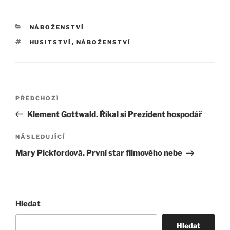
RUBRIKY
NÁBOŽENSTVÍ
ŠTÍTKY
HUSITSTVÍ
,
NÁBOŽENSTVÍ
Navigace
Předchozí
PŘEDCHOZÍ
pro
příspěvek
Klement Gottwald. Říkal si Prezident hospodář
příspěvek
Následující
NÁSLEDUJÍCÍ
příspěvek
Mary Pickfordová. První star filmového nebe
Hledat
Hledat