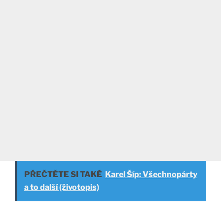
PŘEČTĚTE SI TAKÉ
Karel Šíp: Všechnopárty
a to další (životopis)