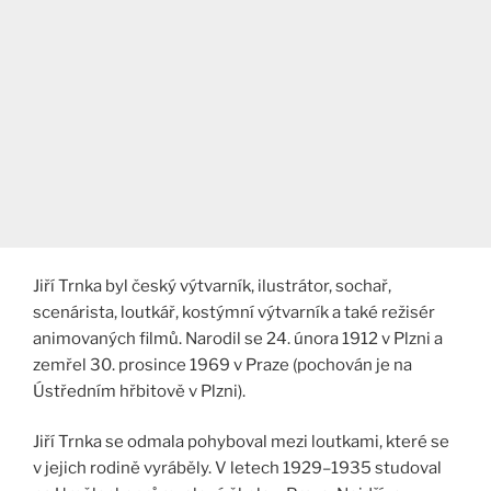
Jiří Trnka byl český výtvarník, ilustrátor, sochař,
scenárista, loutkář, kostýmní výtvarník a také režisér
animovaných filmů. Narodil se 24. února 1912 v Plzni a
zemřel 30. prosince 1969 v Praze (pochován je na
Ústředním hřbitově v Plzni).
Jiří Trnka se odmala pohyboval mezi loutkami, které se
v jejich rodině vyráběly. V letech 1929–1935 studoval