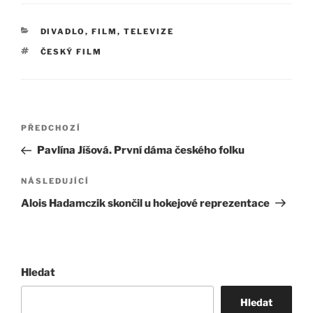
RUBRIKY
DIVADLO, FILM, TELEVIZE
ŠTÍTKY
ČESKÝ FILM
Navigace
Předchozí
PŘEDCHOZÍ
pro
příspěvek
Pavlína Jíšová. První dáma českého folku
příspěvek
Následující
NÁSLEDUJÍCÍ
příspěvek
Alois Hadamczik skončil u hokejové reprezentace
Hledat
Hledat