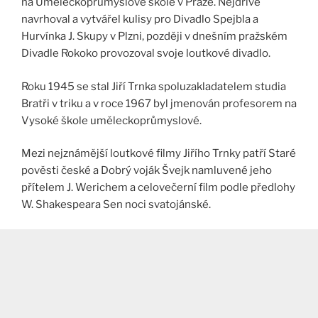
na Uměleckoprůmyslové škole v Praze. Nejdříve
navrhoval a vytvářel kulisy pro Divadlo Spejbla a
Hurvínka J. Skupy v Plzni, později v dnešním pražském
Divadle Rokoko provozoval svoje loutkové divadlo.
Roku 1945 se stal Jiří Trnka spoluzakladatelem studia
Bratři v triku a v roce 1967 byl jmenován profesorem na
Vysoké škole uměleckoprůmyslové.
Mezi nejznámější loutkové filmy Jiřího Trnky patří Staré
pověsti české a Dobrý voják Švejk namluvené jeho
přítelem J. Werichem a celovečerní film podle předlohy
W. Shakespeara Sen noci svatojánské.