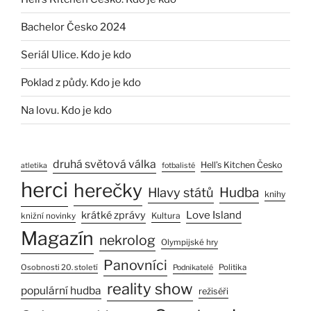
Bachelor Česko 2024
Seriál Ulice. Kdo je kdo
Poklad z půdy. Kdo je kdo
Na lovu. Kdo je kdo
druhá světová válka
Hell’s Kitchen Česko
atletika
fotbalisté
herci
herečky
Hlavy států
Hudba
knihy
Love Island
krátké zprávy
Kultura
knižní novinky
Magazín
nekrolog
Olympijské hry
Panovníci
Osobnosti 20. století
Politika
Podnikatelé
reality show
populární hudba
režiséři