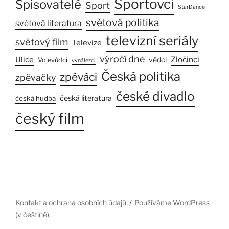
Sportovci
Spisovatelé
Sport
StarDance
světová politika
světová literatura
televizní seriály
světový film
Televize
výročí dne
Ulice
Zločinci
vědci
Vojevůdci
vynálezci
Česká politika
zpěváci
zpěvačky
české divadlo
česká literatura
česká hudba
český film
Kontakt a ochrana osobních údajů
Používáme WordPress
(v češtině).