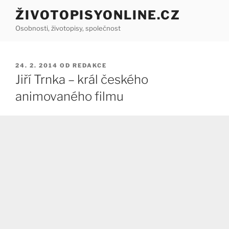
Přejít
ŽIVOTOPISYONLINE.CZ
k
Osobnosti, životopisy, společnost
obsahu
webu
PUBLIKOVÁNO
24. 2. 2014
OD
REDAKCE
Jiří Trnka – král českého
animovaného filmu