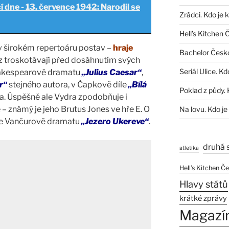
í dne - 13. července 1942: Narodil se
Zrádci. Kdo je 
Hell’s Kitchen 
 v širokém repertoáru postav –
hraje
Bachelor Česk
iž z troskotávají před dosáhnutím svých
Seriál Ulice. Kd
 Shakespearově dramatu
„Julius Caesar“
,
r“
stejného autora, v Čapkově díle
„Bílá
Poklad z půdy. 
a. Úspěšně ale Vydra zpodobňuje i
 – známý je jeho Brutus Jones ve hře E. O
Na lovu. Kdo je
ve Vančurově dramatu
„Jezero Ukereve“
.
druhá 
atletika
Hell’s Kitchen Č
Hlavy států
krátké zprávy
Magazí