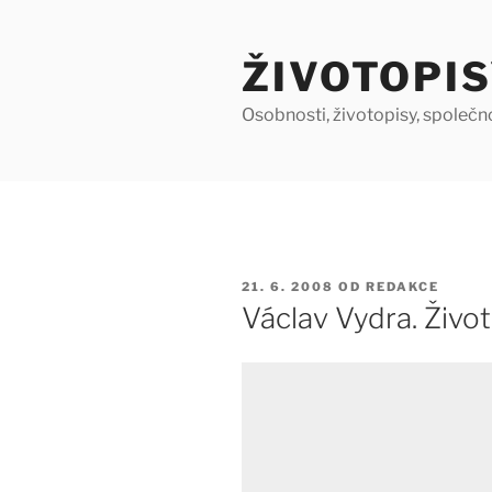
Přejít
k
ŽIVOTOPIS
obsahu
webu
Osobnosti, životopisy, společn
PUBLIKOVÁNO
21. 6. 2008
OD
REDAKCE
Václav Vydra. Život