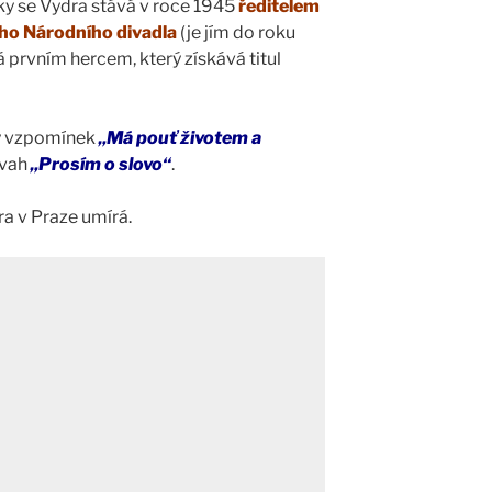
ky se Vydra stává v roce 1945
ředitelem
ho Národního divadla
(je jím do roku
 prvním hercem, který získává titul
hy vzpomínek
„Má pouť životem a
úvah
„Prosím o slovo“
.
a v Praze umírá.