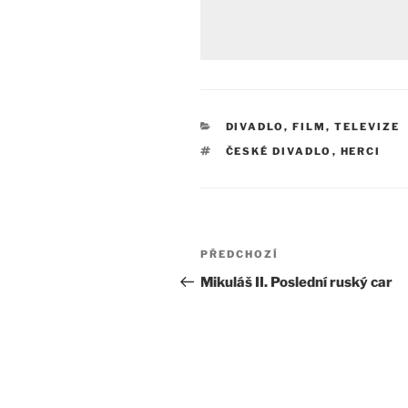
RUBRIKY
DIVADLO, FILM, TELEVIZE
ŠTÍTKY
ČESKÉ DIVADLO
,
HERCI
Navigace
Předchozí
PŘEDCHOZÍ
pro
příspěvek
Mikuláš II. Poslední ruský car
příspěvek