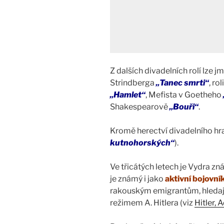
Z dalších divadelních rolí lze 
Strindberga
„Tanec smrti“
, ro
„Hamlet“
, Mefista v Goetheho
Shakespearově
„Bouři“
.
Kromě herectví divadelního hraj
kutnohorských“
).
Ve třicátých letech je Vydra zn
je známý i jako
aktivní bojovní
rakouským emigrantům, hledají
režimem A. Hitlera (viz
Hitler, 