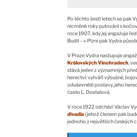
Po těchto šesti letech se pak V
nicméně roky putování s kočov
roce 1907, kdy jej angažuje řed
Budil – v Plzni pak Vydra působ
V Praze Vydra nastupuje anga
Královských Vinohradech
, v
stává jeden z významných před
herectví: vytváří výbušné, bojo
oduševnělé postavy, jeho here
často L. Dostalová.
V roce 1922 odchází Václav Vyd
divadla
(jehož členem pak bude
jednoho z největších českých ch