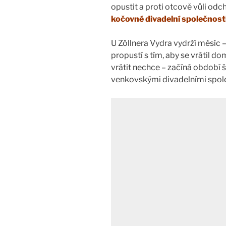
opustit a proti otcově vůli odc
kočovné divadelní společnosti
U Zöllnera Vydra vydrží měsíc –
propustí s tím, aby se vrátil d
vrátit nechce – začíná období š
venkovskými divadelními spo