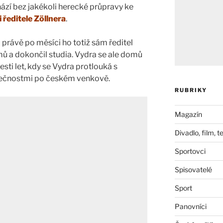
hází bez jakékoli herecké průpravy ke
 ředitele Zöllnera
.
 právě po měsíci ho totiž sám ředitel
omů a dokončil studia. Vydra se ale domů
esti let, kdy se Vydra protlouká s
lečnostmi po českém venkově.
RUBRIKY
Magazín
Divadlo, film, t
Sportovci
Spisovatelé
Sport
Panovníci