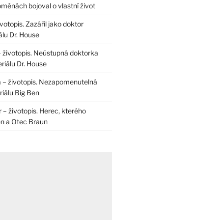
měnách bojoval o vlastní život
otopis. Zazářil jako doktor
álu Dr. House
– životopis. Neústupná doktorka
riálu Dr. House
 – životopis. Nezapomenutelná
iálu Big Ben
r – životopis. Herec, kterého
en a Otec Braun