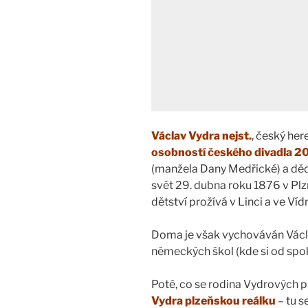
Václav Vydra nejst.
, český her
osobností českého divadla 20.
(manžela Dany Medřické) a děde
svět 29. dubna roku 1876 v Plz
dětství prožívá v Linci a ve Víd
Doma je však vychováván Václ
německých škol (kde si od spol
Poté, co se rodina Vydrových p
Vydra plzeňskou reálku
– tu s