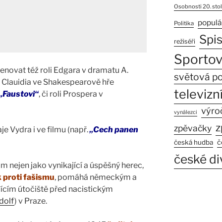
Osobnosti 20. stol
populá
Politika
Spi
režiséři
Sportov
jmenovat též roli Edgara v dramatu A.
světová po
li Clauidia ve Shakespearově hře
televizní
„Faustovi“
, či roli Prospera v
výro
vynálezci
z
zpěvačky
e Vydra i ve filmu (např.
„Cech panen
č
česká hudba
české di
ám nejen jako vynikající a úspěšný herec,
k proti fašismu
, pomáhá německým a
cím útočiště před nacistickým
Adolf
) v Praze.