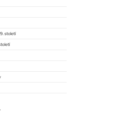
. století
toletí
y
y