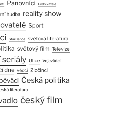
Panovníci
etí
Podnikatelé
reality show
rní hudba
sovatelé
Sport
ci
světová literatura
StarDance
litika
světový film
Televize
 seriály
Ulice
Vojevůdci
čí dne
Zločinci
vědci
Česká politika
pěváci
eská literatura
český film
vadlo