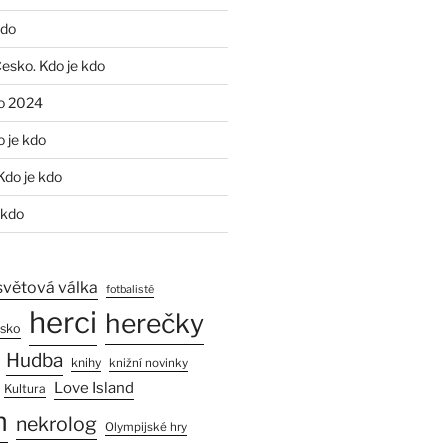
kdo
Česko. Kdo je kdo
o 2024
o je kdo
Kdo je kdo
 kdo
světová válka
fotbalisté
herci
herečky
esko
Hudba
knihy
knižní novinky
Love Island
Kultura
n
nekrolog
Olympijské hry