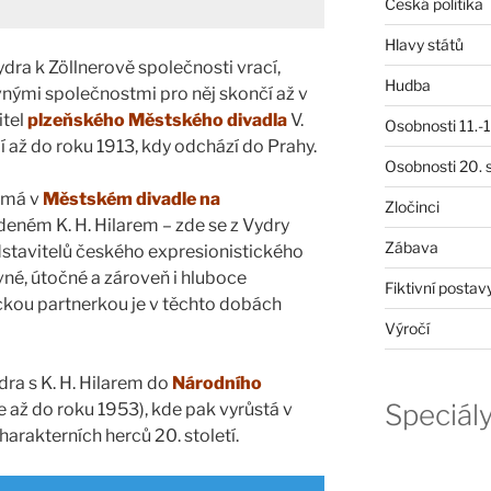
Česká politika
Hlavy států
ydra k Zöllnerově společnosti vrací,
Hudba
nými společnostmi pro něj skončí až v
itel
plzeňského Městského divadla
V.
Osobnosti 11.-19
í až do roku 1913, kdy odchází do Prahy.
Osobnosti 20. s
žmá v
Městském divadle na
Zločinci
edeném K. H. Hilarem – zde se z Vydry
Zábava
stavitelů českého expresionistického
vné, útočné a zároveň i hluboce
Fiktivní postav
ckou partnerkou je v těchto dobách
Výročí
ra s K. H. Hilarem do
Národního
Speciál
 až do roku 1953), kde pak vyrůstá v
arakterních herců 20. století.