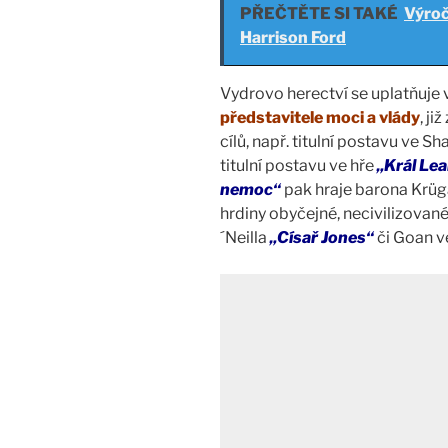
PŘEČTĚTE SI TAKÉ
Výroč
Harrison Ford
Vydrovo herectví se uplatňuje
představitele moci a vlády
, j
cílů, např. titulní postavu ve
titulní postavu ve hře
„Král Lea
nemoc“
pak hraje barona Krüg
hrdiny obyčejné, necivilizované
´Neilla
„Císař Jones“
či Goan 