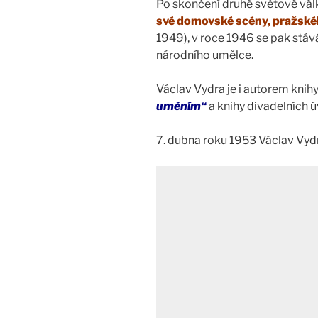
Po skončení druhé světové vál
své domovské scény, pražské
1949), v roce 1946 se pak stává
národního umělce.
Václav Vydra je i autorem kni
uměním“
a knihy divadelních 
7. dubna roku 1953 Václav Vydr