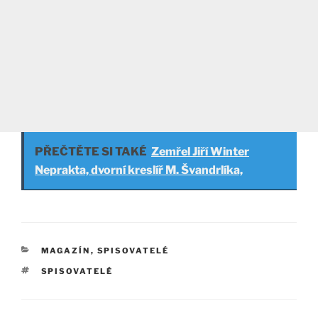
PŘEČTĚTE SI TAKÉ
Zemřel Jiří Winter
Neprakta, dvorní kreslíř M. Švandrlíka,
RUBRIKY
MAGAZÍN
,
SPISOVATELÉ
ŠTÍTKY
SPISOVATELÉ