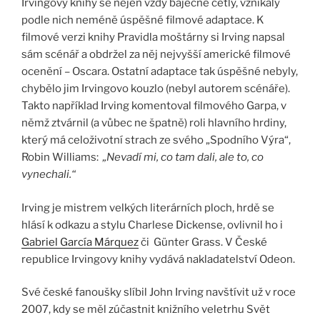
Irvingovy knihy se nejen vždy báječně četly, vznikaly
podle nich neméně úspěšné filmové adaptace. K
filmové verzi knihy Pravidla moštárny si Irving napsal
sám scénář a obdržel za něj nejvyšší americké filmové
ocenění – Oscara. Ostatní adaptace tak úspěšné nebyly,
chybělo jim Irvingovo kouzlo (nebyl autorem scénáře).
Takto například Irving komentoval filmového Garpa, v
němž ztvárnil (a vůbec ne špatně) roli hlavního hrdiny,
který má celoživotní strach ze svého „Spodního Výra“,
Robin Williams:
„Nevadí mi, co tam dali, ale to, co
vynechali.“
Irving je mistrem velkých literárních ploch, hrdě se
hlásí k odkazu a stylu Charlese Dickense, ovlivnil ho i
Gabriel García Márquez
či Günter Grass. V České
republice Irvingovy knihy vydává nakladatelství Odeon.
Své české fanoušky slíbil John Irving navštívit už v roce
2007, kdy se měl zúčastnit knižního veletrhu Svět