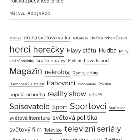
Poklad z půdy. Kdo je kdo
Na lovu. Kdo je kdo
druhá světová válka
Hell’s Kitchen Česko
atletika
fotbalisté
herci
herečky
Hlavy států
Hudba
knihy
Love Island
krátké zprávy
Kultura
knižní novinky
Magazín
nekrolog
Olympijské hry
Panovníci
Osobnosti 20. století
Politika
Podnikatelé
reality show
populární hudba
režiséři
Sportovci
Spisovatelé
Sport
StarDance
světová politika
světová literatura
televizní seriály
světový film
Televize
výročí dne