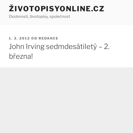
Přejít
ŽIVOTOPISYONLINE.CZ
k
Osobnosti, životopisy, společnost
obsahu
webu
PUBLIKOVÁNO
1. 3. 2012
OD
REDAKCE
John Irving sedmdesátiletý – 2.
března!