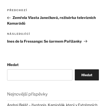
Navigace
Předchozí
PŘEDCHOZÍ
pro
příspěvek
Zemřela Vlasta Janečková, režisérka televizních
příspěvek
Kamarádů
Následující
NÁSLEDUJÍCÍ
příspěvek
Ines de la Fressange: Se šarmem Pařížanky
Hledat
Hledat
Nejnovější příspěvky
Andrej Baláž – životopis. Kamioňák, který v Extrémních