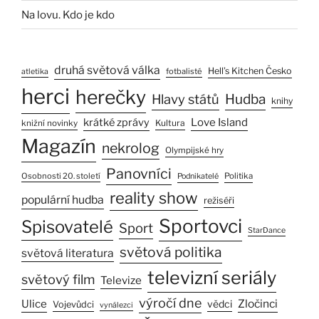
Na lovu. Kdo je kdo
druhá světová válka
Hell’s Kitchen Česko
fotbalisté
atletika
herci
herečky
Hlavy států
Hudba
knihy
Love Island
krátké zprávy
Kultura
knižní novinky
Magazín
nekrolog
Olympijské hry
Panovníci
Osobnosti 20. století
Politika
Podnikatelé
reality show
populární hudba
režiséři
Sportovci
Spisovatelé
Sport
StarDance
světová politika
světová literatura
televizní seriály
světový film
Televize
výročí dne
Ulice
Zločinci
vědci
Vojevůdci
vynálezci