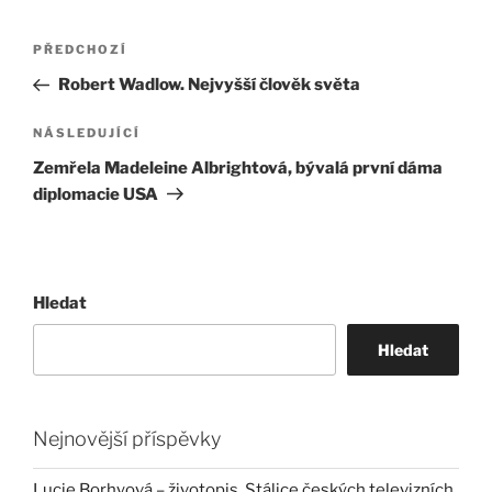
Navigace
Předchozí
PŘEDCHOZÍ
pro
příspěvek
Robert Wadlow. Nejvyšší člověk světa
příspěvek
Následující
NÁSLEDUJÍCÍ
příspěvek
Zemřela Madeleine Albrightová, bývalá první dáma
diplomacie USA
Hledat
Hledat
Nejnovější příspěvky
Lucie Borhyová – životopis. Stálice českých televizních