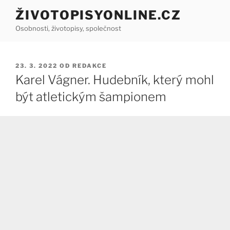
Přejít
ŽIVOTOPISYONLINE.CZ
k
Osobnosti, životopisy, společnost
obsahu
webu
PUBLIKOVÁNO
23. 3. 2022
OD
REDAKCE
Karel Vágner. Hudebník, který mohl
být atletickým šampionem