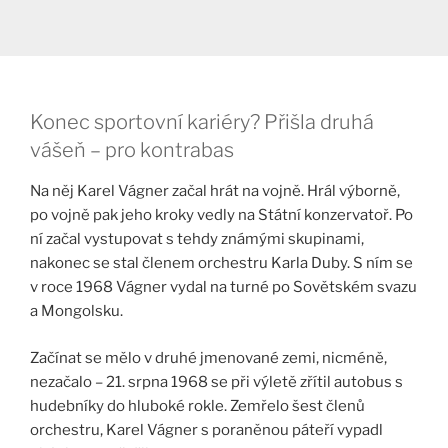
Konec sportovní kariéry? Přišla druhá
vášeň – pro kontrabas
Na něj Karel Vágner začal hrát na vojně. Hrál výborně,
po vojně pak jeho kroky vedly na Státní konzervatoř. Po
ní začal vystupovat s tehdy známými skupinami,
nakonec se stal členem orchestru Karla Duby. S ním se
v roce 1968 Vágner vydal na turné po Sovětském svazu
a Mongolsku.
Začínat se mělo v druhé jmenované zemi, nicméně,
nezačalo – 21. srpna 1968 se při výletě zřítil autobus s
hudebníky do hluboké rokle. Zemřelo šest členů
orchestru, Karel Vágner s poraněnou páteří vypadl