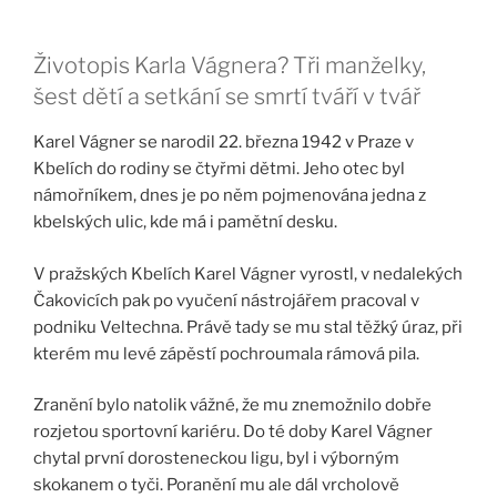
Životopis Karla Vágnera? Tři manželky,
šest dětí a setkání se smrtí tváří v tvář
Karel Vágner se narodil 22. března 1942 v Praze v
Kbelích do rodiny se čtyřmi dětmi. Jeho otec byl
námořníkem, dnes je po něm pojmenována jedna z
kbelských ulic, kde má i pamětní desku.
V pražských Kbelích Karel Vágner vyrostl, v nedalekých
Čakovicích pak po vyučení nástrojářem pracoval v
podniku Veltechna. Právě tady se mu stal těžký úraz, při
kterém mu levé zápěstí pochroumala rámová pila.
Zranění bylo natolik vážné, že mu znemožnilo dobře
rozjetou sportovní kariéru. Do té doby Karel Vágner
chytal první dorosteneckou ligu, byl i výborným
skokanem o tyči. Poranění mu ale dál vrcholově