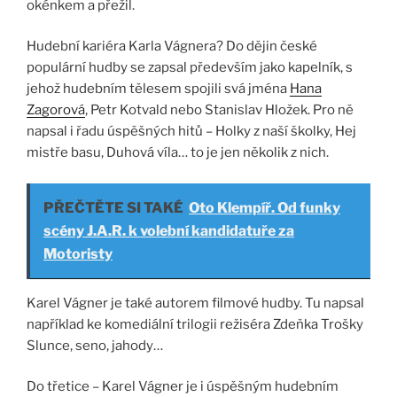
okénkem a přežil.
Hudební kariéra Karla Vágnera? Do dějin české
populární hudby se zapsal především jako kapelník, s
jehož hudebním tělesem spojili svá jména
Hana
Zagorová
, Petr Kotvald nebo Stanislav Hložek. Pro ně
napsal i řadu úspěšných hitů – Holky z naší školky, Hej
mistře basu, Duhová víla… to je jen několik z nich.
PŘEČTĚTE SI TAKÉ
Oto Klempíř. Od funky
scény J.A.R. k volební kandidatuře za
Motoristy
Karel Vágner je také autorem filmové hudby. Tu napsal
například ke komediální trilogii režiséra Zdeňka Trošky
Slunce, seno, jahody…
Do třetice – Karel Vágner je i úspěšným hudebním