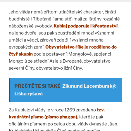
Jeho vláda nemá přitom utlačitelský charakter, čínští
buddhisté i Tibeťané (lamaisté) mají zajištěny rozsáhlé
náboženské svobody,
Kublaj podporuje i křesťanství
,
na jeho dvoře jsou pak soustředěni mnozí významní
umělci a vědci, zároveň zde žijí vyslanci mnoha
evropských zemí.
Obyvatelstvo říše je rozděleno do
čtyř skupin
podle postavení: Mongolové, spojenci
Mongolů ze střední Asie a Evropané, obyvatelstvo
severní Číny, obyvatelstvo jižní Číny.
PŘEČTĚTE SI TAKÉ
Zikmund Lucemburský:
Liška ryšavá
Za Kublajovi vlády je v roce 1269 zavedeno
tzv.
kvadrátní písmo (písmo phagpa),
které je pak
oficiálním písmem po celou dobu vlády dynastie Jüan.