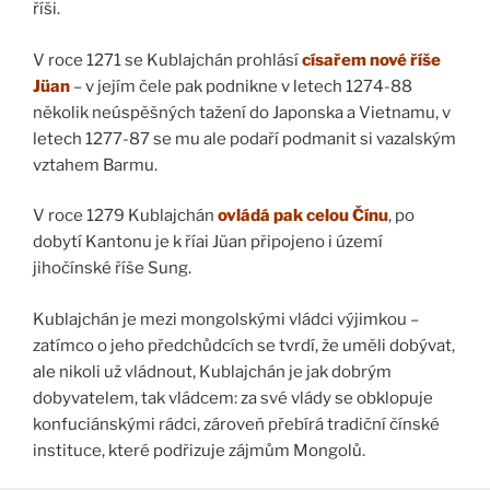
říši.
V roce 1271 se Kublajchán prohlásí
císařem nové
říše
Jüan
– v jejím čele pak podnikne v letech 1274-88
několik neúspěšných tažení do Japonska a Vietnamu, v
letech 1277-87 se mu ale podaří podmanit si vazalským
vztahem Barmu.
V roce 1279 Kublajchán
ovládá pak celou Čínu
, po
dobytí Kantonu je k říai Jüan připojeno i území
jihočínské říše Sung.
Kublajchán je mezi mongolskými vládci výjimkou –
zatímco o jeho předchůdcích se tvrdí, že uměli dobývat,
ale nikoli už vládnout, Kublajchán je jak dobrým
dobyvatelem, tak vládcem: za své vlády se obklopuje
konfuciánskými rádci, zároveň přebírá tradiční čínské
instituce, které podřizuje zájmům Mongolů.