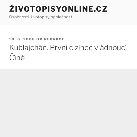
Přejít
ŽIVOTOPISYONLINE.CZ
k
Osobnosti, životopisy, společnost
obsahu
webu
PUBLIKOVÁNO
10. 6. 2008
OD
REDAKCE
Kublajchán. První cizinec vládnoucí
Číně