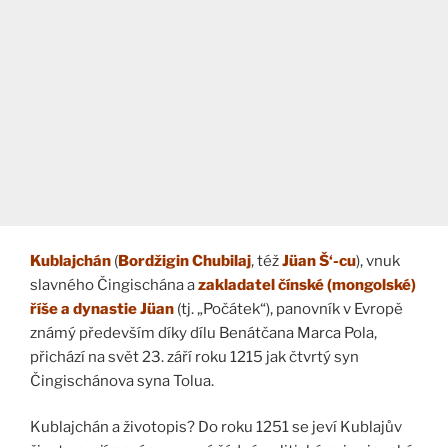
Kublajchán
(
Bordžigin Chubilaj
, též
Jüan Š‘-cu
), vnuk
slavného Čingischána a
zakladatel čínské (mongolské)
říše a dynastie Jüan
(tj. „Počátek“), panovník v Evropě
známý především díky dílu Benátčana Marca Pola,
přichází na svět 23. září roku 1215 jak čtvrtý syn
Čingischánova syna Tolua.
Kublajchán a životopis? Do roku 1251 se jeví Kublajův