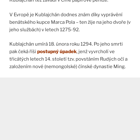
Kublajchán též zavádí v Číně papírové peníze.
V Evropě je Kublajchán dodnes znám díky vyprávění
benátského kupce Marca Pola – ten žije na jeho dvoře (v
jeho službách) v letech 1275-92.
Kublajchán umírá 18. února roku 1294. Po jeho smrti
pak čeká říši
postupný úpadek
, jenž vyvrcholí ve
třicátých letech 14. století tzv. povstáním Rudých očí a
založením nové (nemongolské) čínské dynastie Ming.