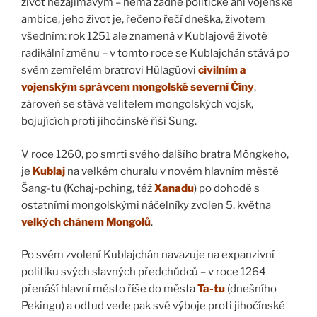
život nezajímavým – nemá žádné politické ani vojenské
ambice, jeho život je, řečeno řečí dneška, životem
všedním: rok 1251 ale znamená v Kublajově životě
radikální změnu – v tomto roce se Kublajchán stává po
svém zemřelém bratrovi Hülagüovi
civilním a
vojenským správcem mongolské severní Číny
,
zároveň se stává velitelem mongolských vojsk,
bojujících proti jihočínské říši Sung.
V roce 1260, po smrti svého dalšího bratra Möngkeho,
je
Kublaj
na velkém churalu v novém hlavním městě
Šang-tu (Kchaj-pching, též
Xanadu
) po dohodě s
ostatními mongolskými náčelníky zvolen 5. května
velkých chánem Mongolů
.
Po svém zvolení Kublajchán navazuje na expanzivní
politiku svých slavných předchůdců – v roce 1264
přenáší hlavní město říše do města
Ta-tu
(dnešního
Pekingu) a odtud vede pak své výboje proti jihočínské