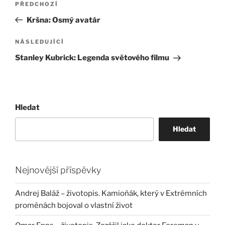
Předchozí
PŘEDCHOZÍ
pro
příspěvek
Kršna: Osmý avatár
příspěvek
Následující
NÁSLEDUJÍCÍ
příspěvek
Stanley Kubrick: Legenda světového filmu
Hledat
Hledat
Nejnovější příspěvky
Andrej Baláž – životopis. Kamioňák, který v Extrémních
proměnách bojoval o vlastní život