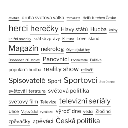
druhá světová válka
Hell’s Kitchen Česko
atletika
fotbalisté
herci
herečky
Hlavy států
Hudba
knihy
Love Island
krátké zprávy
Kultura
knižní novinky
Magazín
nekrolog
Olympijské hry
Panovníci
Osobnosti 20. století
Politika
Podnikatelé
reality show
populární hudba
režiséři
Sportovci
Spisovatelé
Sport
StarDance
světová politika
světová literatura
televizní seriály
světový film
Televize
výročí dne
Zločinci
Ulice
vědci
Vojevůdci
vynálezci
Česká politika
zpěváci
zpěvačky