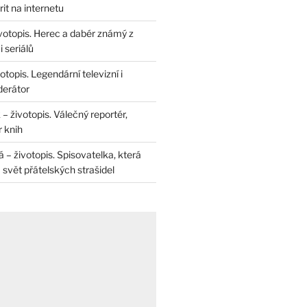
rit na internetu
životopis. Herec a dabér známý z
 seriálů
otopis. Legendární televizní i
derátor
– životopis. Válečný reportér,
r knih
– životopis. Spisovatelka, která
svět přátelských strašidel