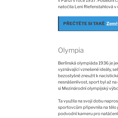
v Paříži v roce 1937. Poslední 
natočila Leni Riefenstahlová v
PŘEČTĚTE SI TAKÉ
Zemře
Olympia
Berlínská olympiáda 1936 je jed
vyznávající vznešené ideály, se
bezostyšně zneužit k nacistick
nesnášenlivost, sport byl až n
si Mezinárodní olympijský výbo
Ta využila na svoji dobu napro
sportovcům připevnila na tělo 
podvodní kameru pro natáčení 