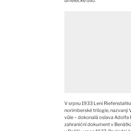
umělecké dílo.
V srpnu 1933 Leni Riefenstahlov
norimberské trilogie, nazvaný Ví
vůle – dokonalá oslava Adolfa H
zahraniční dokument v Benátká