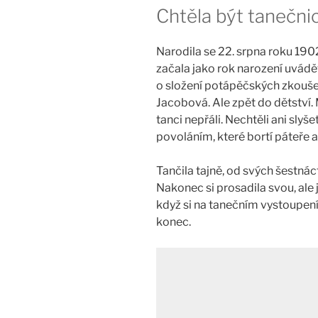
Chtěla být tanečni
Narodila se 22. srpna roku 1902
začala jako rok narození uvád
o složení potápěčských zkoušek
Jacobová. Ale zpět do dětství. 
tanci nepřáli. Nechtěli ani slyše
povoláním, které bortí páteře 
Tančila tajně, od svých šestnáct
Nakonec si prosadila svou, ale j
když si na tanečním vystoupení
konec.