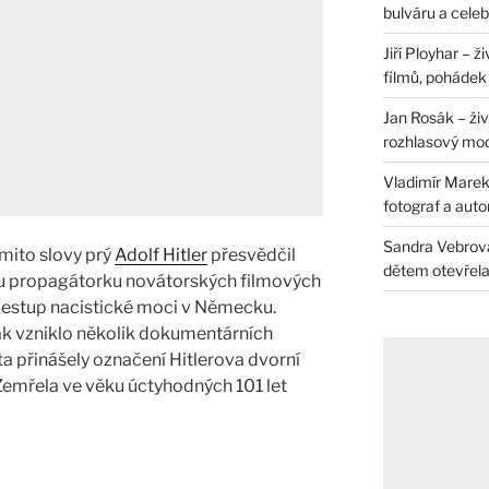
bulváru a celeb
Jiří Ployhar – 
filmů, pohádek i
Jan Rosák – živ
rozhlasový mo
Vladimír Marek 
fotograf a auto
Sandra Vebrová 
mito slovy prý
Adolf Hitler
přesvědčil
dětem otevřela 
u propagátorku novátorských filmových
zestup nacistické moci v Německu.
k vzniklo několik dokumentárních
ta přinášely označení Hitlerova dvorní
 Zemřela ve věku úctyhodných 101 let