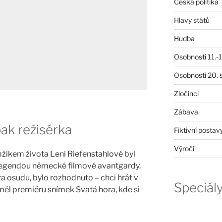
Česká politika
Hlavy států
Hudba
Osobnosti 11.-19
Osobnosti 20. s
Zločinci
Zábava
pak režisérka
Fiktivní postav
Výročí
ikem života Leni Riefenstahlové byl
 legendou německé filmové avantgardy.
 osudu, bylo rozhodnuto – chci hrát v
Speciál
měl premiéru snímek Svatá hora, kde si