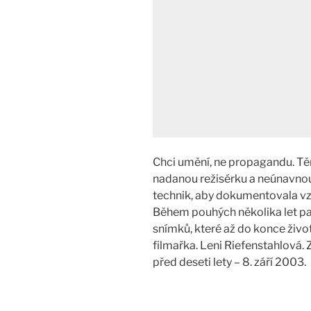
Chci umění, ne propagandu. Tě
nadanou režisérku a neúnavno
technik, aby dokumentovala v
Během pouhých několika let pa
snímků, které až do konce živo
filmařka. Leni Riefenstahlová.
před deseti lety – 8. září 2003.