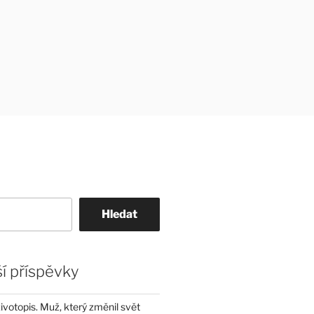
Hledat
í příspěvky
životopis. Muž, který změnil svět