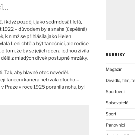
cí…
, i když později, jako sedmdesátiletá,
ět 1922 – důvodem byla snaha (úspěšná)
, k nimž se přihlásila jako Helen
Malá Leni chtěla být tanečnicí, ale rodiče
t o tom, že by se jejich dcera jednou živila
RUBRIKY
a dělá z mladých dívek postupně mrzáky.
Magazín
i. Tak, aby hlavně otec nevěděl.
ejí taneční kariéra netrvala dlouho –
Divadlo, film, t
 v Praze v roce 1925 poranila nohu, byl
Sportovci
Spisovatelé
Sport
Panovníci