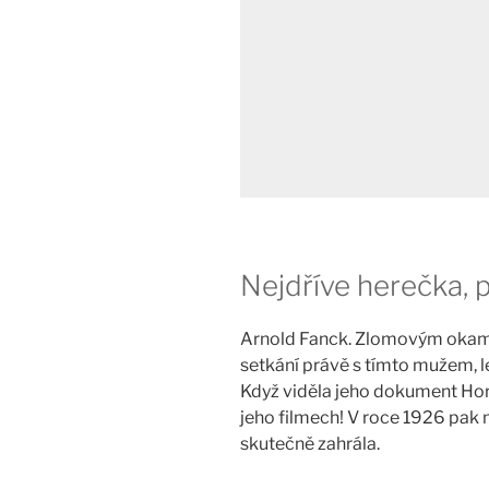
Nejdříve herečka, 
Arnold Fanck. Zlomovým okamž
setkání právě s tímto mužem,
Když viděla jeho dokument Hora
jeho filmech! V roce 1926 pak 
skutečně zahrála.