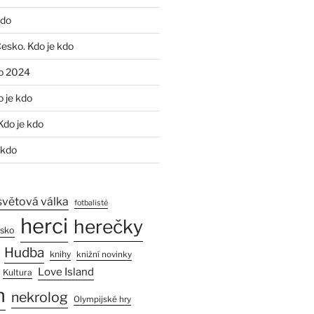
kdo
Česko. Kdo je kdo
o 2024
o je kdo
Kdo je kdo
 kdo
světová válka
fotbalisté
herci
herečky
esko
Hudba
knihy
knižní novinky
Love Island
Kultura
n
nekrolog
Olympijské hry