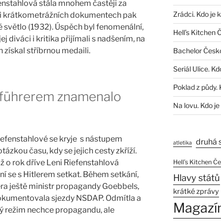
fenstahlová stála mnohem častěji za
Zrádci. Kdo je 
ěti krátkometrážních dokumentech pak
ré světlo (1932). Úspěch byl fenomenální,
Hell’s Kitchen 
j diváci i kritika přijímali s nadšením, na
získal stříbrnou medaili.
Bachelor Česk
Seriál Ulice. Kd
Poklad z půdy. 
 führerem znamenalo
Na lovu. Kdo je
iefenstahlové se kryje s nástupem
druhá 
atletika
otázkou času, kdy se jejich cesty zkříží.
už o rok dříve Leni Riefenstahlová
Hell’s Kitchen Č
ní se s Hitlerem setkat. Během setkání,
Hlavy států
era ještě ministr propagandy Goebbels,
krátké zprávy
 dokumentovala sjezdy NSDAP. Odmítla a
Magazí
ový režim nechce propagandu, ale