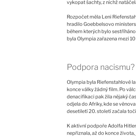
vykopat šachty, z nichž natáčel
Rozpočet měla Leni Riefensta
hradilo Goebbelsovo ministerst
během kterých bylo sestříháno 
byla Olympia zařazena mezi 10 
Podpora nacismu?
Olympia byla Riefenstahlové la
konce války žádný film. Po vál
denacifikaci pak žila nějaký ča
odjela do Afriky, kde se věnov
desetiletí 20. století začala 
K aktivní podpoře Adolfa Hitler
nepřiznala, až do konce života, 