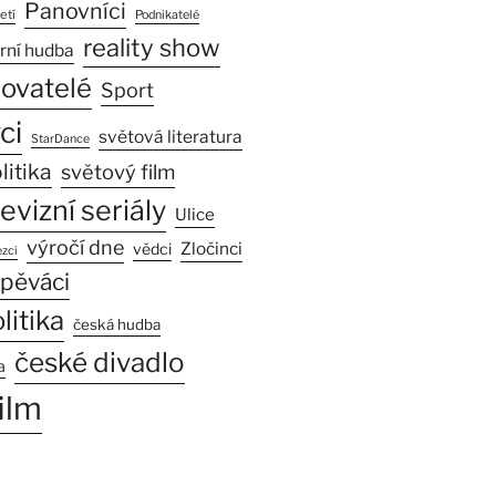
Panovníci
etí
Podnikatelé
reality show
rní hudba
sovatelé
Sport
ci
světová literatura
StarDance
litika
světový film
levizní seriály
Ulice
výročí dne
Zločinci
vědci
zci
pěváci
litika
česká hudba
české divadlo
a
ilm