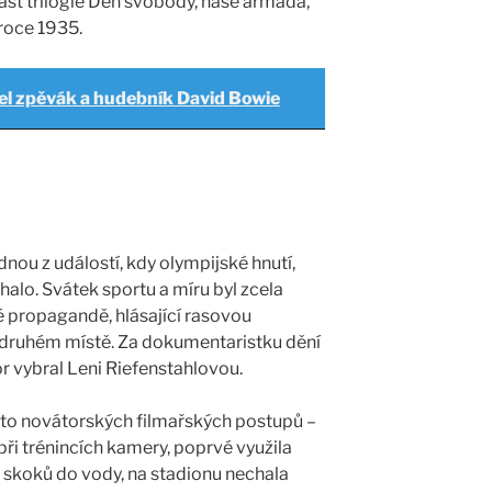
část trilogie Den svobody, naše armáda,
 roce 1935.
l zpěvák a hudebník David Bowie
nou z událostí, kdy olympijské hnutí,
lhalo. Svátek sportu a míru byl zcela
é propagandě, hlásající rasovou
a druhém místě. Za dokumentaristku dění
r vybral Leni Riefenstahlovou.
sto novátorských filmařských postupů –
při trénincích kamery, poprvé využila
skoků do vody, na stadionu nechala