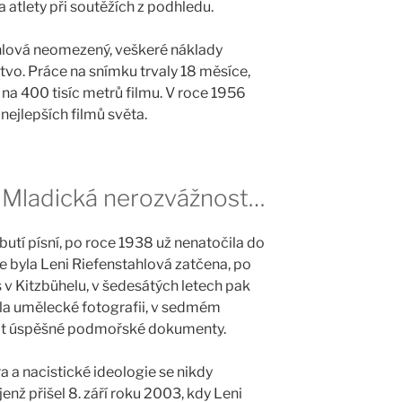
a atlety při soutěžích z podhledu.
hlová neomezený, veškeré náklady
vo. Práce na snímku trvaly 18 měsíce,
na 400 tisíc metrů filmu. V roce 1956
nejlepších filmů světa.
 Mladická nerozvážnost…
butí písní, po roce 1938 už nenatočila do
ce byla Leni Riefenstahlová zatčena, po
s v Kitzbühelu, v šedesátých letech pak
ala umělecké fotografii, v sedmém
točit úspěšné podmořské dokumenty.
a a nacistické ideologie se nikdy
jenž přišel 8. září roku 2003, kdy Leni