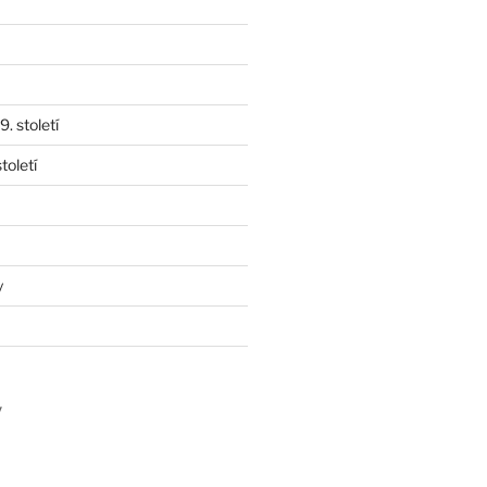
. století
toletí
y
y