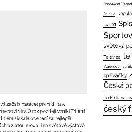
Osobnosti 20. stol
populá
Politika
Spi
režiséři
Sportov
světová po
te
Televize
Vojevůdci
vynále
z
zpěvačky
Česká po
česká literatur
á začala natáčet první díl tzv.
český f
tězství víry. O rok později vznikl Triumf
itlera získala ocenění za nejlepší
ch a zlatou medaili na světové výstavě