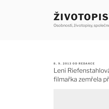
Přejít
k
ŽIVOTOPIS
obsahu
webu
Osobnosti, životopisy, společn
PUBLIKOVÁNO
8. 9. 2013
OD
REDAKCE
Leni Riefenstahlová
filmařka zemřela př