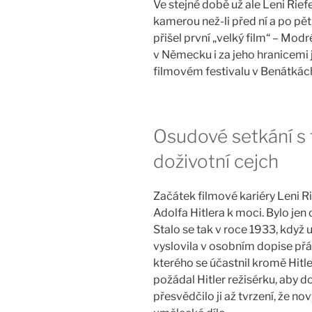
Ve stejné době už ale Leni Rie
kamerou než-li před ní a po p
přišel první „velký film“ – Mod
v Německu i za jeho hranicemi je
filmovém festivalu v Benátkách 
Osudové setkání s
doživotní cejch
Začátek filmové kariéry Leni R
Adolfa Hitlera k moci. Bylo jen 
Stalo se tak v roce 1933, když 
vyslovila v osobním dopise přá
kterého se účastnil kromě Hitl
požádal Hitler režisérku, aby
přesvědčilo ji až tvrzení, že n