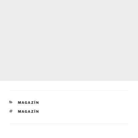
RUBRIKY
MAGAZÍN
ŠTÍTKY
MAGAZÍN