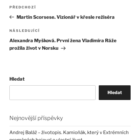
Navigace
Předchozí
PŘEDCHOZÍ
pro
příspěvek
Martin Scorsese. Vizionář v křesle režiséra
příspěvek
Následující
NÁSLEDUJÍCÍ
příspěvek
Alexandra Myšková. První žena Vladimíra Ráže
prožila život v Norsku
Hledat
Hledat
Nejnovější příspěvky
Andrej Baláž – životopis. Kamioňák, který v Extrémních
proměnách bojoval o vlastní život