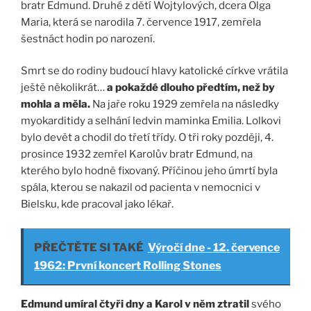
bratr Edmund. Druhé z dětí Wojtylových, dcera Olga
Maria, která se narodila 7. července 1917, zemřela
šestnáct hodin po narození.
Smrt se do rodiny budoucí hlavy katolické církve vrátila
ještě několikrát…
a pokaždé dlouho předtím, než by
mohla a měla.
Na jaře roku 1929 zemřela na následky
myokarditidy a selhání ledvin maminka Emilia. Lolkovi
bylo devět a chodil do třetí třídy. O tři roky později, 4.
prosince 1932 zemřel Karolův bratr Edmund, na
kterého bylo hodně fixovaný. Příčinou jeho úmrtí byla
spála, kterou se nakazil od pacienta v nemocnici v
Bielsku, kde pracoval jako lékař.
PŘEČTĚTE SI TAKÉ
Výročí dne - 12. července
1962: První koncert Rolling Stones
Edmund umíral čtyři dny a Karol v něm ztratil
svého