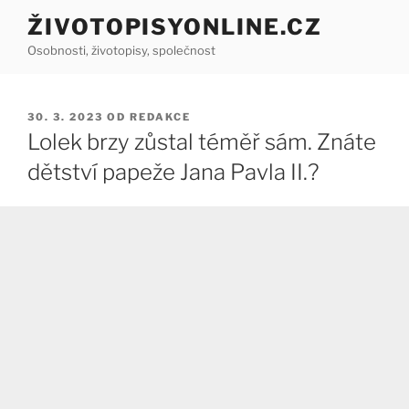
Přejít
ŽIVOTOPISYONLINE.CZ
k
Osobnosti, životopisy, společnost
obsahu
webu
PUBLIKOVÁNO
30. 3. 2023
OD
REDAKCE
Lolek brzy zůstal téměř sám. Znáte
dětství papeže Jana Pavla II.?