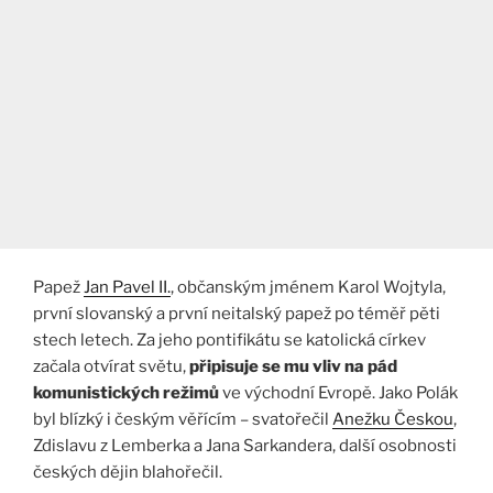
Papež
Jan Pavel II.
, občanským jménem Karol Wojtyla,
první slovanský a první neitalský papež po téměř pěti
stech letech. Za jeho pontifikátu se katolická církev
začala otvírat světu,
připisuje se mu vliv na pád
komunistických režimů
ve východní Evropě. Jako Polák
byl blízký i českým věřícím – svatořečil
Anežku Českou
,
Zdislavu z Lemberka a Jana Sarkandera, další osobnosti
českých dějin blahořečil.