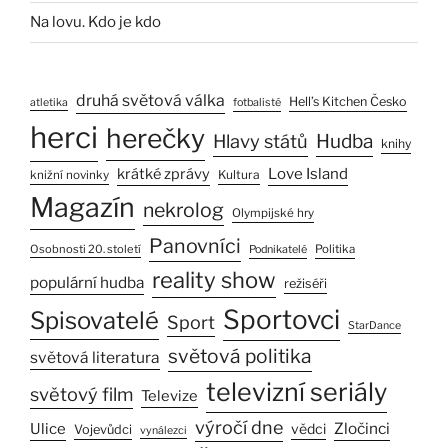
Na lovu. Kdo je kdo
druhá světová válka
Hell’s Kitchen Česko
atletika
fotbalisté
herci
herečky
Hlavy států
Hudba
knihy
Love Island
krátké zprávy
Kultura
knižní novinky
Magazín
nekrolog
Olympijské hry
Panovníci
Osobnosti 20. století
Politika
Podnikatelé
reality show
populární hudba
režiséři
Sportovci
Spisovatelé
Sport
StarDance
světová politika
světová literatura
televizní seriály
světový film
Televize
výročí dne
Zločinci
Ulice
vědci
Vojevůdci
vynálezci