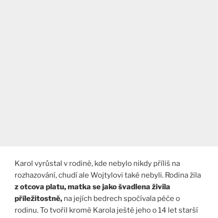
Karol vyrůstal v rodině, kde nebylo nikdy příliš na
rozhazování, chudí ale Wojtylovi také nebyli. Rodina žila
z otcova platu, matka se jako švadlena živila
příležitostně,
na jejích bedrech spočívala péče o
rodinu. To tvořil kromě Karola ještě jeho o 14 let starší