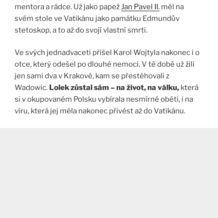
mentora a rádce. Už jako papež
Jan Pavel II.
měl na
svém stole ve Vatikánu jako památku Edmundův
stetoskop, a to až do svojí vlastní smrti.
Ve svých jednadvaceti přišel Karol Wojtyla nakonec i o
otce, který odešel po dlouhé nemoci. V té době už žili
jen sami dva v Krakově, kam se přestěhovali z
Wadowic.
Lolek zůstal sám – na život, na válku,
která
si v okupovaném Polsku vybírala nesmírné oběti, i na
víru, která jej měla nakonec přivést až do Vatikánu.