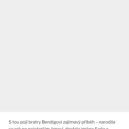
S tou pojí bratry Bendigovi zajímavý příběh – narodila
se rok po nejstarším Janovi, dostala jméno Soňa a