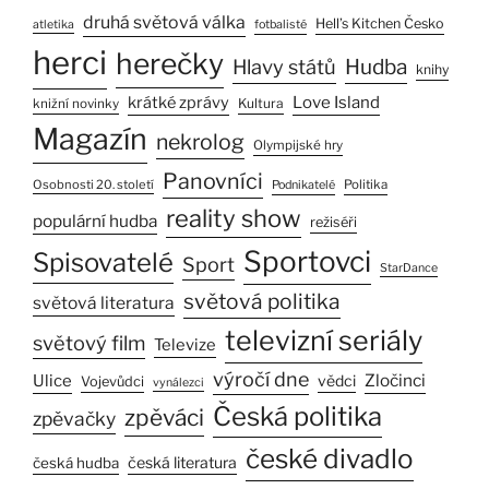
druhá světová válka
Hell’s Kitchen Česko
atletika
fotbalisté
herci
herečky
Hlavy států
Hudba
knihy
Love Island
krátké zprávy
Kultura
knižní novinky
Magazín
nekrolog
Olympijské hry
Panovníci
Osobnosti 20. století
Politika
Podnikatelé
reality show
populární hudba
režiséři
Sportovci
Spisovatelé
Sport
StarDance
světová politika
světová literatura
televizní seriály
světový film
Televize
výročí dne
Zločinci
Ulice
vědci
Vojevůdci
vynálezci
Česká politika
zpěváci
zpěvačky
české divadlo
česká literatura
česká hudba