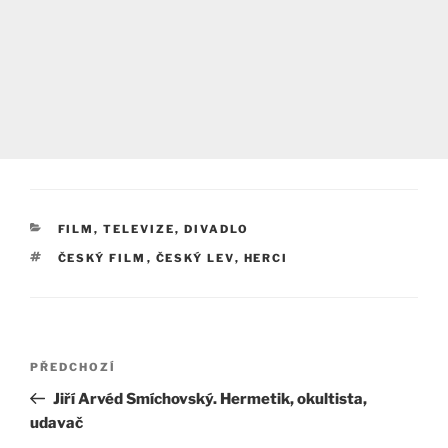
RUBRIKY
FILM, TELEVIZE, DIVADLO
ŠTÍTKY
ČESKÝ FILM
,
ČESKÝ LEV
,
HERCI
Navigace
Předchozí
PŘEDCHOZÍ
pro
příspěvek
Jiří Arvéd Smíchovský. Hermetik, okultista,
příspěvek
udavač