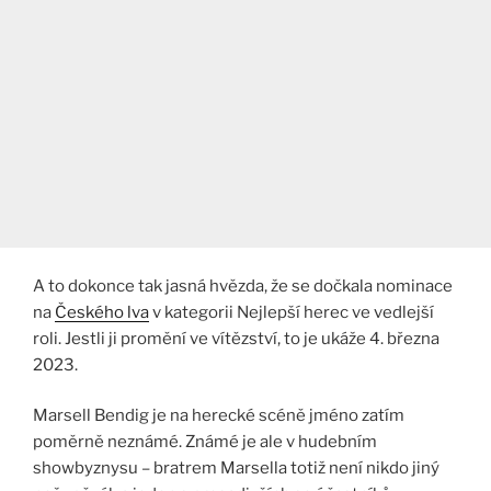
A to dokonce tak jasná hvězda, že se dočkala nominace
na
Českého lva
v kategorii Nejlepší herec ve vedlejší
roli. Jestli ji promění ve vítězství, to je ukáže 4. března
2023.
Marsell Bendig je na herecké scéně jméno zatím
poměrně neznámé. Známé je ale v hudebním
showbyznysu – bratrem Marsella totiž není nikdo jiný