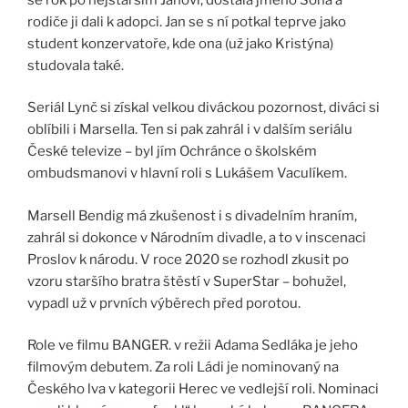
rodiče ji dali k adopci. Jan se s ní potkal teprve jako
student konzervatoře, kde ona (už jako Kristýna)
studovala také.
Seriál Lynč si získal velkou diváckou pozornost, diváci si
oblíbili i Marsella. Ten si pak zahrál i v dalším seriálu
České televize – byl jím Ochránce o školském
ombudsmanovi v hlavní roli s Lukášem Vaculíkem.
Marsell Bendig má zkušenost i s divadelním hraním,
zahrál si dokonce v Národním divadle, a to v inscenaci
Proslov k národu. V roce 2020 se rozhodl zkusit po
vzoru staršího bratra štěstí v SuperStar – bohužel,
vypadl už v prvních výběrech před porotou.
Role ve filmu BANGER. v režii Adama Sedláka je jeho
filmovým debutem. Za roli Ládi je nominovaný na
Českého lva v kategorii Herec ve vedlejší roli. Nominaci