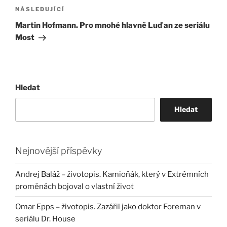
Následující
NÁSLEDUJÍCÍ
příspěvek
Martin Hofmann. Pro mnohé hlavně Luďan ze seriálu
Most
Hledat
Hledat
Nejnovější příspěvky
Andrej Baláž – životopis. Kamioňák, který v Extrémních
proměnách bojoval o vlastní život
Omar Epps – životopis. Zazářil jako doktor Foreman v
seriálu Dr. House