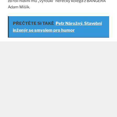
za roli hlavní mu „vyfoukl“ herecký kolega z BANGERA
Adam Mišík.
PŘEČTĚTE SI TAKÉ
Petr Nárožný. Stavební
inženýr se smyslem pro humor