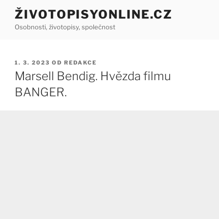
Přejít
ŽIVOTOPISYONLINE.CZ
k
Osobnosti, životopisy, společnost
obsahu
webu
PUBLIKOVÁNO
1. 3. 2023
OD
REDAKCE
Marsell Bendig. Hvězda filmu
BANGER.