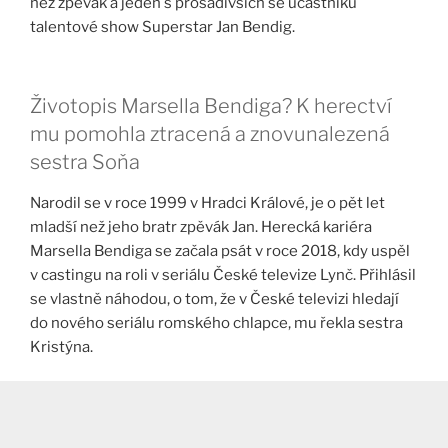
než zpěvák a jeden s prosadivších se účastníků
talentové show Superstar Jan Bendig.
Životopis Marsella Bendiga? K herectví
mu pomohla ztracená a znovunalezená
sestra Soňa
Narodil se v roce 1999 v Hradci Králové, je o pět let
mladší než jeho bratr zpěvák Jan. Herecká kariéra
Marsella Bendiga se začala psát v roce 2018, kdy uspěl
v castingu na roli v seriálu České televize Lynč. Přihlásil
se vlastně náhodou, o tom, že v České televizi hledají
do nového seriálu romského chlapce, mu řekla sestra
Kristýna.