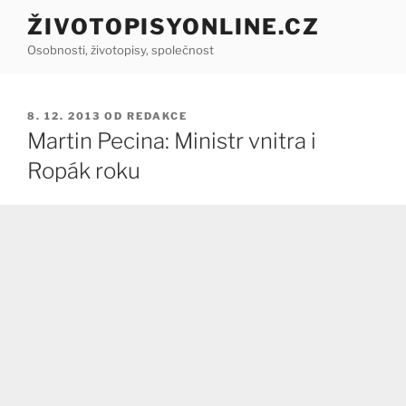
Přejít
ŽIVOTOPISYONLINE.CZ
k
Osobnosti, životopisy, společnost
obsahu
webu
PUBLIKOVÁNO
8. 12. 2013
OD
REDAKCE
Martin Pecina: Ministr vnitra i
Ropák roku