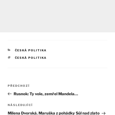
RUBRIKY
ČESKÁ POLITIKA
ŠTÍTKY
ČESKÁ POLITIKA
Navigace
Předchozí
PŘEDCHOZÍ
pro
příspěvek
Rusnok: Ty vole, zemřel Mandela…
příspěvek
Následující
NÁSLEDUJÍCÍ
příspěvek
Milena Dvorská. Maruška z pohádky Sůl nad zlato