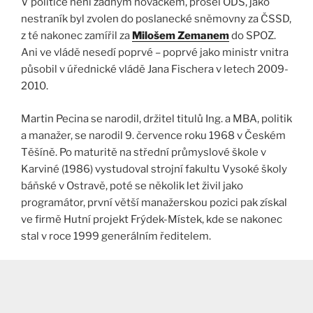
V politice není žádným nováčkem, prošel ODS, jako
nestraník byl zvolen do poslanecké sněmovny za ČSSD,
z té nakonec zamířil za
Milošem Zemanem
do SPOZ.
Ani ve vládě nesedí poprvé – poprvé jako ministr vnitra
působil v úřednické vládě Jana Fischera v letech 2009-
2010.
Martin Pecina se narodil, držitel titulů Ing. a MBA, politik
a manažer, se narodil 9. července roku 1968 v Českém
Těšíně. Po maturitě na střední průmyslové škole v
Karviné (1986) vystudoval strojní fakultu Vysoké školy
báňské v Ostravě, poté se několik let živil jako
programátor, první větší manažerskou pozici pak získal
ve firmě Hutní projekt Frýdek-Místek, kde se nakonec
stal v roce 1999 generálním ředitelem.