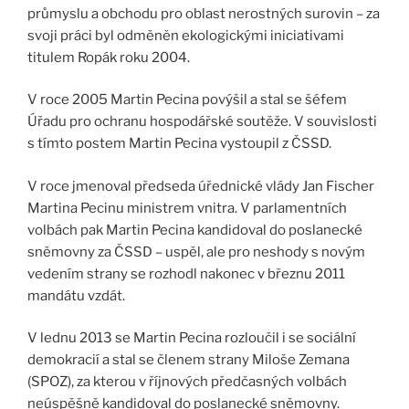
průmyslu a obchodu pro oblast nerostných surovin – za
svoji práci byl odměněn ekologickými iniciativami
titulem Ropák roku 2004.
V roce 2005 Martin Pecina povýšil a stal se šéfem
Úřadu pro ochranu hospodářské soutěže. V souvislosti
s tímto postem Martin Pecina vystoupil z ČSSD.
V roce jmenoval předseda úřednické vlády Jan Fischer
Martina Pecinu ministrem vnitra. V parlamentních
volbách pak Martin Pecina kandidoval do poslanecké
sněmovny za ČSSD – uspěl, ale pro neshody s novým
vedením strany se rozhodl nakonec v březnu 2011
mandátu vzdát.
V lednu 2013 se Martin Pecina rozloučil i se sociální
demokracií a stal se členem strany Miloše Zemana
(SPOZ), za kterou v říjnových předčasných volbách
neúspěšně kandidoval do poslanecké sněmovny.