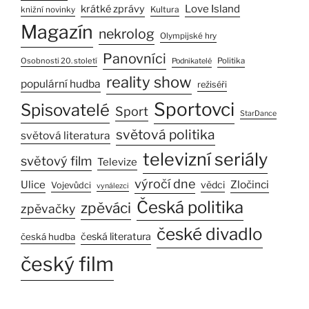
Love Island
krátké zprávy
Kultura
knižní novinky
Magazín
nekrolog
Olympijské hry
Panovníci
Osobnosti 20. století
Politika
Podnikatelé
reality show
populární hudba
režiséři
Sportovci
Spisovatelé
Sport
StarDance
světová politika
světová literatura
televizní seriály
světový film
Televize
výročí dne
Ulice
Zločinci
vědci
Vojevůdci
vynálezci
Česká politika
zpěváci
zpěvačky
české divadlo
česká literatura
česká hudba
český film