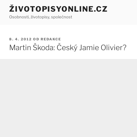
Přejít
ŽIVOTOPISYONLINE.CZ
k
Osobnosti, životopisy, společnost
obsahu
webu
PUBLIKOVÁNO
8. 4. 2012
OD
REDAKCE
Martin Škoda: Český Jamie Olivier?