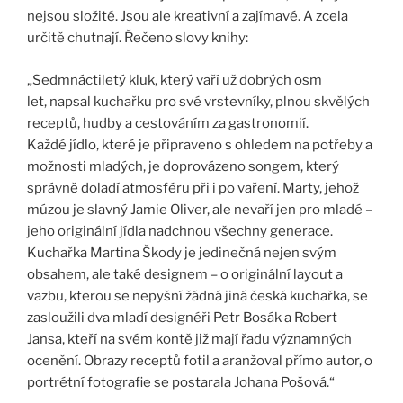
nejsou složité. Jsou ale kreativní a zajímavé. A zcela
určitě chutnají. Řečeno slovy knihy:
„Sedmnáctiletý kluk, který vaří už dobrých osm
let, napsal kuchařku pro své vrstevníky, plnou skvělých
receptů, hudby a cestováním za gastronomií.
Každé jídlo, které je připraveno s ohledem na potřeby a
možnosti mladých, je doprovázeno songem, který
správně doladí atmosféru při i po vaření. Marty, jehož
múzou je slavný Jamie Oliver, ale nevaří jen pro mladé –
jeho originální jídla nadchnou všechny generace.
Kuchařka Martina Škody je jedinečná nejen svým
obsahem, ale také designem – o originální layout a
vazbu, kterou se nepyšní žádná jiná česká kuchařka, se
zasloužili dva mladí designéři Petr Bosák a Robert
Jansa, kteří na svém kontě již mají řadu významných
ocenění. Obrazy receptů fotil a aranžoval přímo autor, o
portrétní fotografie se postarala Johana Pošová.“