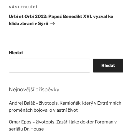
Následující
NÁSLEDUJÍCÍ
příspěvek
Urbi et Orbi 2012: Papež Benedikt XVI. vyzval ke
klidu zbraní v Sýrii
Hledat
Hledat
Nejnovější příspěvky
Andrej Baláž – životopis. Kamioňák, který v Extrémních
proměnách bojoval o vlastní život
Omar Epps – životopis. Zazářil jako doktor Foreman v
seriálu Dr. House