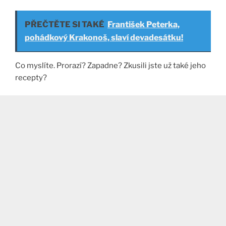
PŘEČTĚTE SI TAKÉ
František Peterka,
pohádkový Krakonoš, slaví devadesátku!
Co myslíte. Prorazí? Zapadne? Zkusili jste už také jeho
recepty?