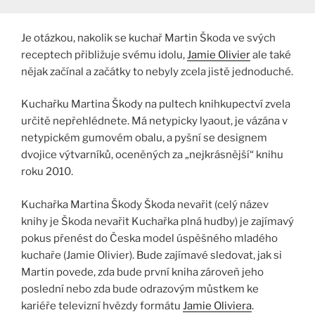
Je otázkou, nakolik se kuchař Martin Škoda ve svých
receptech přibližuje svému idolu,
Jamie Olivier
ale také
nějak začínal a začátky to nebyly zcela jistě jednoduché.
Kuchařku Martina Škody na pultech knihkupectví zvela
určitě nepřehlédnete. Má netypicky lyaout, je vázána v
netypickém gumovém obalu, a pyšní se designem
dvojice výtvarníků, oceněných za „nejkrásnější“ knihu
roku 2010.
Kuchařka Martina Škody Škoda nevařit (celý název
knihy je Škoda nevařit Kuchařka plná hudby) je zajímavý
pokus přenést do Česka model úspěšného mladého
kuchaře (Jamie Olivier). Bude zajímavé sledovat, jak si
Martin povede, zda bude první kniha zároveň jeho
poslední nebo zda bude odrazovým můstkem ke
kariéře televizní hvězdy formátu
Jamie Oliviera
.