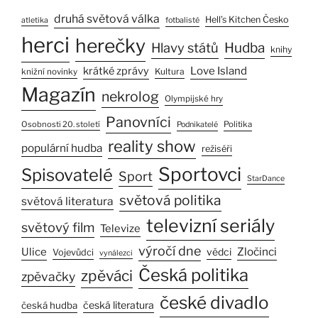
druhá světová válka
Hell’s Kitchen Česko
atletika
fotbalisté
herci
herečky
Hlavy států
Hudba
knihy
Love Island
krátké zprávy
Kultura
knižní novinky
Magazín
nekrolog
Olympijské hry
Panovníci
Osobnosti 20. století
Politika
Podnikatelé
reality show
populární hudba
režiséři
Sportovci
Spisovatelé
Sport
StarDance
světová politika
světová literatura
televizní seriály
světový film
Televize
výročí dne
Zločinci
Ulice
vědci
Vojevůdci
vynálezci
Česká politika
zpěváci
zpěvačky
české divadlo
česká literatura
česká hudba