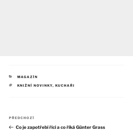
RUBRIKY
MAGAZÍN
ŠTÍTKY
KNIŽNÍ NOVINKY
,
KUCHAŘI
Navigace
Předchozí
PŘEDCHOZÍ
pro
příspěvek
Co je zapotřebí říci a co říká Günter Grass
příspěvek