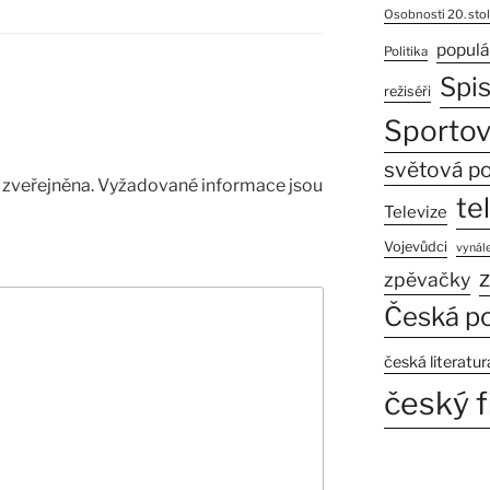
Osobnosti 20. stol
populá
Politika
Spi
režiséři
Sportov
světová po
zveřejněna.
Vyžadované informace jsou
te
Televize
Vojevůdci
vynále
z
zpěvačky
Česká po
česká literatur
český f