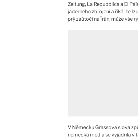
Zeitung, La Repubblica a El País
jaderného zbrojení a říká, že I
prý zaútočí na Írán, může vše ry
V Německu Grassova slova způ
německá média se vyjádřila v t