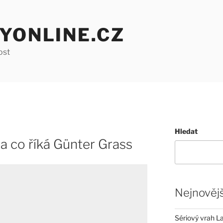
YONLINE.CZ
ost
Hledat
i a co říká Günter Grass
Nejnovějš
Sériový vrah La