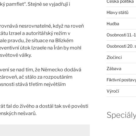
Česká politika
ý pamflet“. Stejně se vyjadřují i
Hlavy států
Hudba
srovnává nesrovnatelné, když na roveň
tu Izrael a autoritářský režim v
Osobnosti 11.-19
ale pravdu, že situace na Blízkém
Osobnosti 20. s
ventivní útok Izraele na Írán by mohl
 světové války.
Zločinci
Zábava
ivení se nad tím, že Německo dodává
 zároveň, ač stálo za rozpoutáním
Fiktivní postav
asnosti stává třetím největším
Výročí
t ťal do živého a dostál tak své pověsti
Speciál
enských nešvarů.