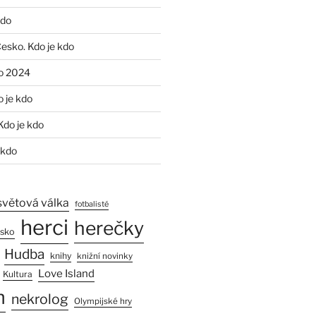
kdo
Česko. Kdo je kdo
o 2024
o je kdo
Kdo je kdo
 kdo
světová válka
fotbalisté
herci
herečky
esko
Hudba
knihy
knižní novinky
Love Island
Kultura
n
nekrolog
Olympijské hry