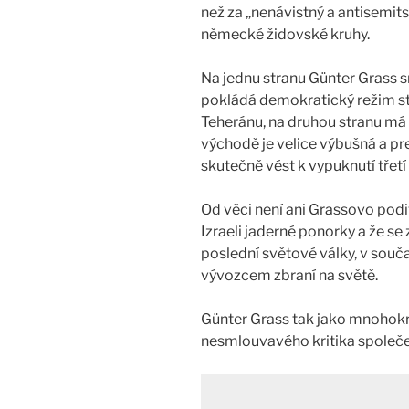
než za „nenávistný a antisemitsk
německé židovské kruhy.
Na jednu stranu Günter Grass 
pokládá demokratický režim stá
Teheránu, na druhou stranu má 
východě je velice výbušná a pre
skutečně vést k vypuknutí třetí
Od věci není ani Grassovo pod
Izraeli jaderné ponorky a že se
poslední světové války, v souč
vývozcem zbraní na světě.
Günter Grass tak jako mnohokrá
nesmlouvavého kritika společ