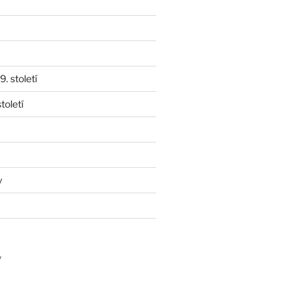
. století
toletí
y
y