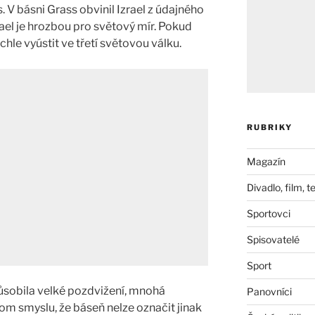
. V básni Grass obvinil Izrael z údajného
zrael je hrozbou pro světový mír. Pokud
chle vyústit ve třetí světovou válku.
RUBRIKY
Magazín
Divadlo, film, t
Sportovci
Spisovatelé
Sport
sobila velké pozdvižení, mnohá
Panovníci
om smyslu, že báseň nelze označit jinak