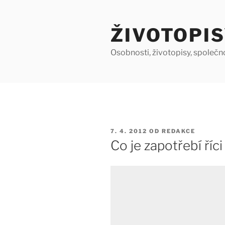
Přejít
k
ŽIVOTOPIS
obsahu
webu
Osobnosti, životopisy, společn
PUBLIKOVÁNO
7. 4. 2012
OD
REDAKCE
Co je zapotřebí říc