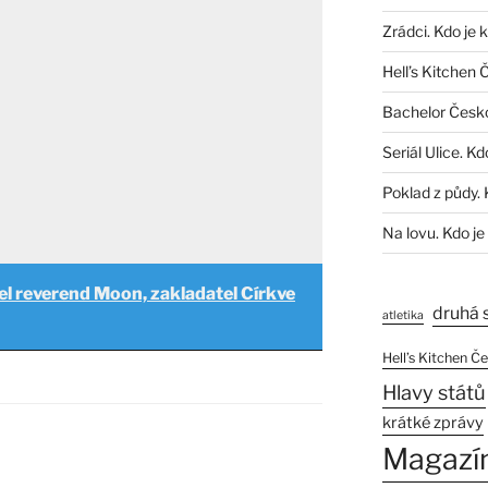
Zrádci. Kdo je 
Hell’s Kitchen 
Bachelor Česk
Seriál Ulice. Kd
Poklad z půdy. 
Na lovu. Kdo je
l reverend Moon, zakladatel Církve
druhá 
atletika
Hell’s Kitchen Č
Hlavy států
krátké zprávy
Magazí