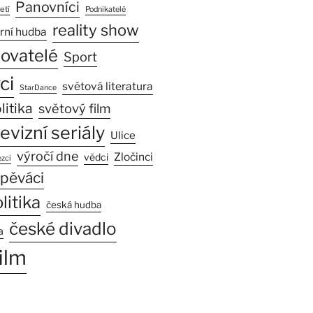
Panovníci
etí
Podnikatelé
reality show
rní hudba
sovatelé
Sport
ci
světová literatura
StarDance
litika
světový film
levizní seriály
Ulice
výročí dne
Zločinci
vědci
zci
pěváci
litika
česká hudba
české divadlo
a
ilm