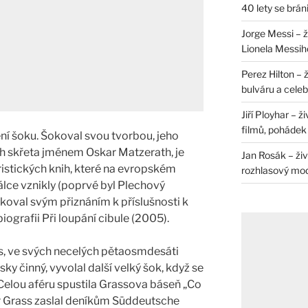
40 lety se brán
Jorge Messi – 
Lionela Messih
Perez Hilton – 
bulváru a celeb
Jiří Ployhar – 
filmů, pohádek i
ní šoku. Šokoval svou tvorbou, jeho
ěh skřeta jménem Oskar Matzerath, je
Jan Rosák – živ
ristických knih, které na evropském
rozhlasový mo
lce vznikly (poprvé byl Plechový
koval svým přiznáním k příslušnosti k
ografii Při loupání cibule (2005).
s, ve svých necelých pětaosmdesáti
sky činný, vyvolal další velký šok, když se
. Celou aféru spustila Grassova báseň „Co
ter Grass zaslal deníkům Süddeutsche