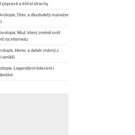
il popravě a křičel strachy
životopis. Otec a dlouholetý manažer
o
životopis. Muž, který změnil svět
rit na internetu
životopis. Herec a dabér známý z
 seriálů
otopis. Legendární televizní i
derátor