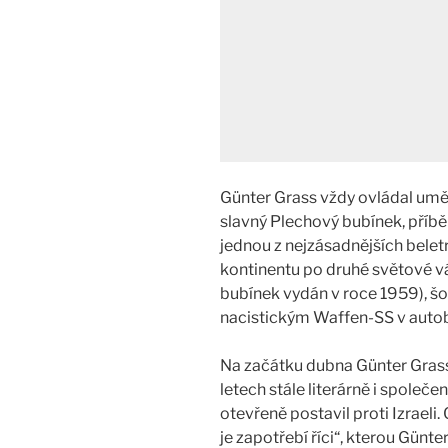
Günter Grass vždy ovládal umě
slavný Plechový bubínek, příb
jednou z nejzásadnějších belet
kontinentu po druhé světové vá
bubínek vydán v roce 1959), šo
nacistickým Waffen-SS v autobi
Na začátku dubna Günter Gras
letech stále literárně i společen
otevřeně postavil proti Izraeli
je zapotřebí říci“, kterou Gün