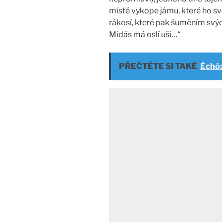
místě vykope jámu, které ho sv
rákosí, které pak šuměním svých
Midás má oslí uši…“
PŘEČTĚTE SI TAKÉ
Échó: