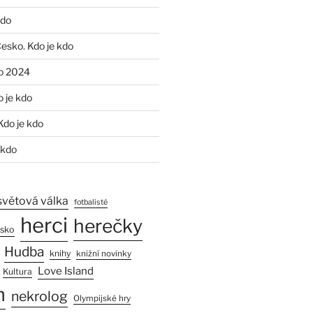
kdo
Česko. Kdo je kdo
o 2024
o je kdo
Kdo je kdo
 kdo
světová válka
fotbalisté
herci
herečky
esko
Hudba
knihy
knižní novinky
Love Island
Kultura
n
nekrolog
Olympijské hry