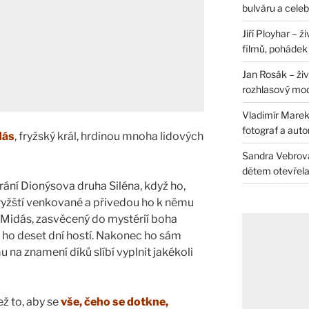
bulváru a celeb
Jiří Ployhar – 
filmů, pohádek i
Jan Rosák – živ
rozhlasový mo
Vladimír Marek 
fotograf a auto
dás
, fryžský král, hrdinou mnoha lidových
Sandra Vebrová 
dětem otevřela 
rání Dionýsova druha Siléna, když ho,
yžští venkované a přivedou ho k němu
 Midás, zasvěcený do mystérií boha
 ho deset dní hostí. Nakonec ho sám
 na znamení díků slíbí vyplnit jakékoli
ž to, aby se
vše, čeho se dotkne,