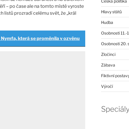
Česká politika
ěří – po čase ale na tomto místě vyroste
Hlavy států
 listů prozradí celému svět, že „král
Hudba
Osobnosti 11.-19
 Nymfa, která se proměnila v ozvěnu
Osobnosti 20. s
Zločinci
Zábava
Fiktivní postav
Výročí
Speciál