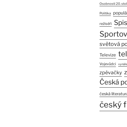
Osobnosti 20. stol
populá
Politika
Spi
režiséři
Sportov
světová po
te
Televize
Vojevůdci
vynále
z
zpěvačky
Česká po
česká literatur
český f