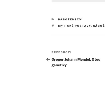
RUBRIKY
NÁBOŽENSTVÍ
ŠTÍTKY
MÝTICKÉ POSTAVY
,
NÁBOŽ
Navigace
Předchozí
PŘEDCHOZÍ
pro
příspěvek
Gregor Johann Mendel. Otec
genetiky
příspěvek