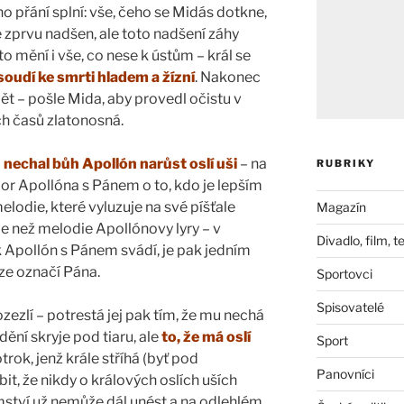
o přání splní: vše, čeho se Midás dotkne,
e zprvu nadšen, ale toto nadšení záhy
ato mění i vše, co nese k ústům – král se
oudí ke smrti hladem a žízní
. Nakonec
ět – pošle Mida, aby provedl očistu v
ch časů zlatonosná.
i
nechal bůh Apollón narůst oslí uši
– na
RUBRIKY
por Apollóna s Pánem o to, kdo je lepším
lodie, které vyluzuje na své píšťale
Magazín
épe než melodie Apollónovy lyry – v
Divadlo, film, t
 Apollón s Pánem svádí, je pak jedním
ěze označí Pána.
Sportovci
Spisovatelé
ezlí – potrestá jej pak tím, že mu nechá
dění skryje pod tiaru, ale
to, že má oslí
Sport
otrok, jenž krále stříhá (byť pod
Panovníci
it, že nikdy o králových oslích uších
mství už nemůže dál unést a na odlehlém