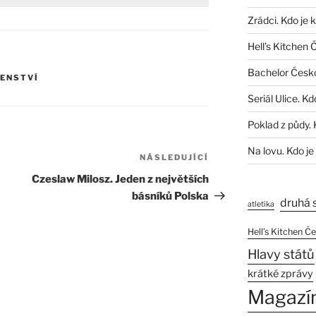
Zrádci. Kdo je 
Hell’s Kitchen 
Bachelor Česk
ENSTVÍ
Seriál Ulice. Kd
Poklad z půdy. 
Na lovu. Kdo je
NÁSLEDUJÍCÍ
Následující
příspěvek
Czeslaw Milosz. Jeden z největších
básníků Polska
druhá 
atletika
Hell’s Kitchen Č
Hlavy států
krátké zprávy
Magazí