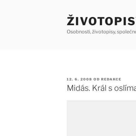
Přejít
k
ŽIVOTOPIS
obsahu
webu
Osobnosti, životopisy, společn
PUBLIKOVÁNO
12. 6. 2008
OD
REDAKCE
Midás. Král s oslím