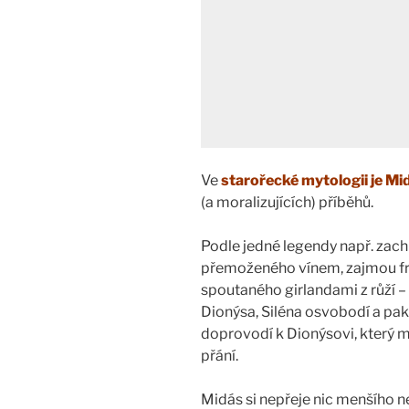
Ve
starořecké mytologii je Mi
(a moralizujících) příběhů.
Podle jedné legendy např. zach
přemoženého vínem, zajmou fr
spoutaného girlandami z růží –
Dionýsa, Siléna osvobodí a pak
doprovodí k Dionýsovi, který mu
přání.
Midás si nepřeje nic menšího ne