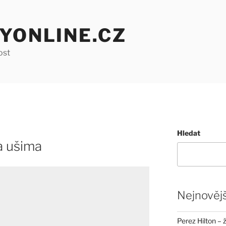
YONLINE.CZ
ost
Hledat
a ušima
Nejnovějš
Perez Hilton – 