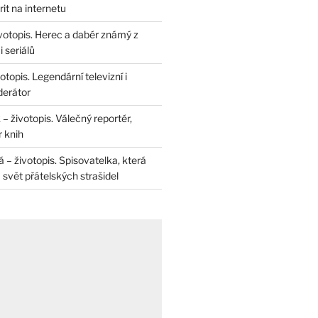
rit na internetu
životopis. Herec a dabér známý z
 seriálů
otopis. Legendární televizní i
derátor
– životopis. Válečný reportér,
r knih
– životopis. Spisovatelka, která
svět přátelských strašidel