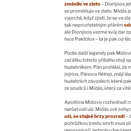
změnilo ve zlato
– Dionýsos jeh
se proměňuje ve zlato. Midás j
vyprchá, když zjistí, že se ve zl
tak neprozřetelným přáním
ods
ale Dionýsos vezme svůj dar zp
řece Paktólos – ta je pak od tě
Podle další legendy pak Midov
začátku tohoto příběhu stojí s
hudebníkem: Pán prohlásí, že me
(sýrinx, Pánova flétna), znějí l
hudebních závodech, které pak
ze soudců i Midás, který za vít
Apollóna Midovo rozhodnutí roz
narůst oslí uši. Midás své zohyz
uši, se stejně brzy prozradí
– 
pohrůžkou trestu smrti musí slíb
nepromluví), jednoho dne taje