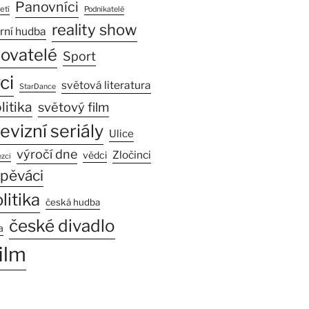
Panovníci
etí
Podnikatelé
reality show
rní hudba
sovatelé
Sport
ci
světová literatura
StarDance
litika
světový film
levizní seriály
Ulice
výročí dne
Zločinci
vědci
zci
pěváci
litika
česká hudba
české divadlo
a
ilm