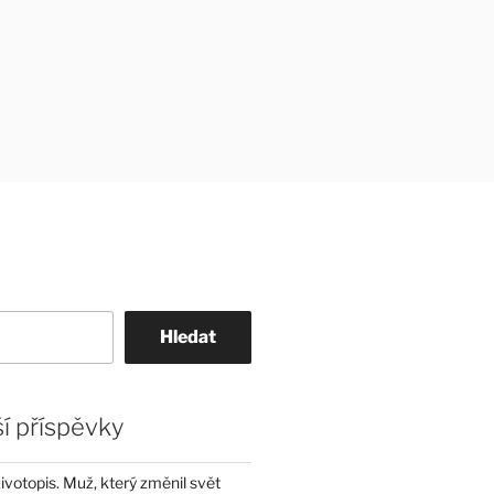
Hledat
í příspěvky
životopis. Muž, který změnil svět