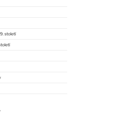
. století
toletí
y
y