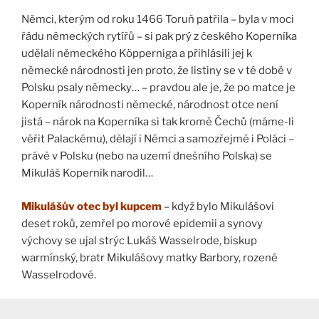
Němci, kterým od roku 1466 Toruň patřila – byla v moci
řádu německých rytířů – si pak prý z českého Koperníka
udělali německého Köpperniga a přihlásili jej k
německé národnosti jen proto, že listiny se v té době v
Polsku psaly německy… – pravdou ale je, že po matce je
Koperník národnosti německé, národnost otce není
jistá – nárok na Koperníka si tak kromě Čechů (máme-li
věřit Palackému), dělají i Němci a samozřejmě i Poláci –
právě v Polsku (nebo na uzemí dnešního Polska) se
Mikuláš Koperník narodil…
Mikulášův otec byl kupcem
– když bylo Mikulášovi
deset roků, zemřel po morové epidemii a synovy
výchovy se ujal strýc Lukáš Wasselrode, biskup
warmínský, bratr Mikulášovy matky Barbory, rozené
Wasselrodové.