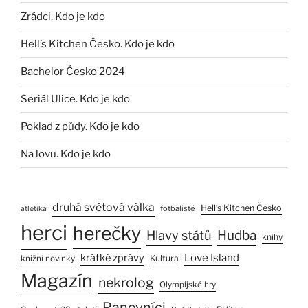
Zrádci. Kdo je kdo
Hell’s Kitchen Česko. Kdo je kdo
Bachelor Česko 2024
Seriál Ulice. Kdo je kdo
Poklad z půdy. Kdo je kdo
Na lovu. Kdo je kdo
druhá světová válka
Hell’s Kitchen Česko
fotbalisté
atletika
herci
herečky
Hlavy států
Hudba
knihy
Love Island
krátké zprávy
Kultura
knižní novinky
Magazín
nekrolog
Olympijské hry
Panovníci