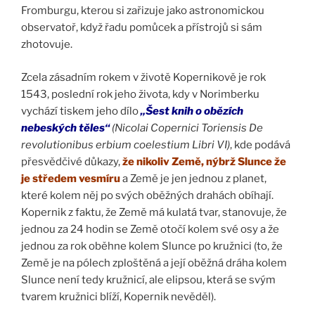
Fromburgu, kterou si zařizuje jako astronomickou
observatoř, když řadu pomůcek a přístrojů si sám
zhotovuje.
Zcela zásadním rokem v životě Kopernikově je rok
1543, poslední rok jeho života, kdy v Norimberku
vychází tiskem jeho dílo
„Šest knih o obězích
nebeských těles“
(Nicolai Copernici Toriensis De
revolutionibus erbium coelestium Libri VI)
, kde podává
přesvědčivé důkazy,
že nikoliv Země, nýbrž Slunce že
je středem vesmíru
a Země je jen jednou z planet,
které kolem něj po svých oběžných drahách obíhají.
Kopernik z faktu, že Země má kulatá tvar, stanovuje, že
jednou za 24 hodin se Země otočí kolem své osy a že
jednou za rok oběhne kolem Slunce po kružnici (to, že
Země je na pólech zploštěná a její oběžná dráha kolem
Slunce není tedy kružnicí, ale elipsou, která se svým
tvarem kružnici blíží, Kopernik nevěděl).