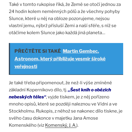
Také v tomto rukopise říká, že Země se otočí jednou za
24 hodin kolem neměnných pólů a že všechny pohyby
Slunce, které u něj na obloze pozorujeme, nejsou
vlastní jemu, nýbrž přísluší Zemi a naší sféře, s níž se
otáčíme kolem Slunce jako každá jiná planeta…
PŘEČTĚTE SI TAKÉ
Martin Gembec.
Astronom, který přibližuje vesmír široké
veřejnosti
Je také třeba připomenout, že než-li výše zmíněné
základní Kopernikovo dílo, tj.
„Šest knih o obězích
nebeských těles“
, vyjde tiskem, je z něj pořízeno
mnoho opisů, které se později naleznou ve Vídni a ve
Stockholmu. Rukopis, z něhož se nakonec dílo tiskne, je
svého času dokonce v majetku Jana Amose
Komenského (viz
Komenský, J. A.
).