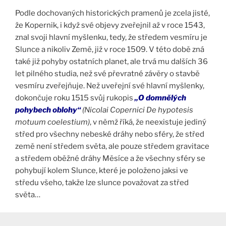
Podle dochovaných historických pramenů je zcela jisté,
že Kopernik, i když své objevy zveřejnil až v roce 1543,
znal svoji hlavní myšlenku, tedy, že středem vesmíru je
Slunce a nikoliv Země, již v roce 1509. V této době zná
také již pohyby ostatních planet, ale trvá mu dalších 36
let pilného studia, než své převratné závěry o stavbě
vesmíru zveřejňuje. Než uveřejní své hlavní myšlenky,
dokončuje roku 1515 svůj rukopis
„O domnělých
pohybech oblohy“
(Nicolai Copernici De hypotesis
motuum coelestium)
, v němž říká, že neexistuje jediný
střed pro všechny nebeské dráhy nebo sféry, že střed
země není středem světa, ale pouze středem gravitace
a středem oběžné dráhy Měsíce a že všechny sféry se
pohybují kolem Slunce, které je položeno jaksi ve
středu všeho, takže lze slunce považovat za střed
světa…