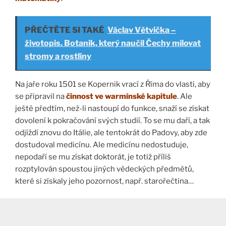
PŘEČTĚTE SI TAKÉ
Václav Větvička –
životopis. Botanik, který naučil Čechy milovat
stromy a rostliny
Na jaře roku 1501 se Kopernik vrací z Říma do vlasti, aby
se připravil na
činnost ve warmínské kapitule
. Ale
ještě předtím, než-li nastoupí do funkce, snaží se získat
dovolení k pokračování svých studií. To se mu daří, a tak
odjíždí znovu do Itálie, ale tentokrát do Padovy, aby zde
dostudoval medicínu. Ale medicínu nedostuduje,
nepodaří se mu získat doktorát, je totiž příliš
rozptylován spoustou jiných vědeckých předmětů,
které si získaly jeho pozornost, např. starořečtina…