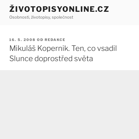
Přejít
ŽIVOTOPISYONLINE.CZ
k
Osobnosti, životopisy, společnost
obsahu
webu
PUBLIKOVÁNO
16. 5. 2008
OD
REDAKCE
Mikuláš Kopernik. Ten, co vsadil
Slunce doprostřed světa