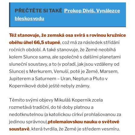
PŘEČTĚTE SI TAKÉ
Prokop Diviš. Vynálezce
bleskosvodu
Též stanovuje, že zemská osa svírá s rovinou kružnice
oběhu úhel 66,5 stupně
, což má za následek střídání
ročních období. A také stanovuje, že Země neobíhá
kolem Slunce sama, ale společně s dalšími planetami
sluneční soustavy, a to (v pořadí, jak jsou vzdáleny od
Slunce) s Merkurem, Venuší, poté je Země, Marsem,
Jupiterem a Saturnem – Uran, Neptun a Pluto v
Kopernikově době ještě nebyly známy.
Těmito svými objevy Mikuláš Kopernik zcela
rozmetává tradiční, do té doby platnou a
nedotknutelnou (a katolickou církví prohlašovanou za
jedinou správnou),
ptolemaiovskou nauku o světové
soustavě
, která tvrdila, že Země je středem vesmíru.