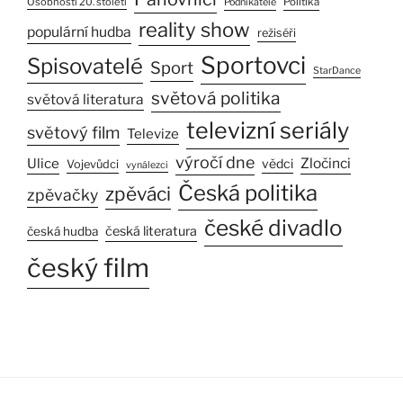
Osobnosti 20. století
Politika
Podnikatelé
reality show
populární hudba
režiséři
Sportovci
Spisovatelé
Sport
StarDance
světová politika
světová literatura
televizní seriály
světový film
Televize
výročí dne
Ulice
Zločinci
vědci
Vojevůdci
vynálezci
Česká politika
zpěváci
zpěvačky
české divadlo
česká literatura
česká hudba
český film