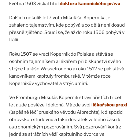
května 1503 získal titul
doktora kanonického práva
.
Dalších několik let života Mikuláše Kopernika je
zahaleno tajemstvím, kde pobývá a co dělá není dosud
přesně zjištěno. Soudí se, že až do roku 1506 pobývá v
Itálii.
Roku 1507 se vrací Kopernik do Polska a stává se
osobním tajemníkem a lékařem při biskupství svého
strýce Lukáše Wasselrodeho a roku 1512 se pak stává
kanovníkem kapituly fromburské. V témže roce
Kopernikův vychovatel a strýc umírá.
Ve Fromburgu Mikuláš Kopernik stráví příštích třicet
let a zde posléze i dokoná. Má zde svoji
lékařskou praxi
(úspěšně léčí pruského vévodu Albrechta), k dispozici
obrovskou studovnu a také dostatek volného času k
astronomickým pozorováním. Svá pozorování koná z
jedné ze strážních věží kapitulního dvorce ve