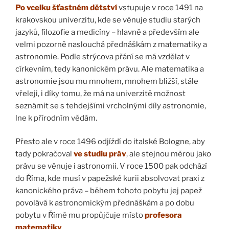
Po vcelku šťastném dětství
vstupuje v roce 1491 na
krakovskou univerzitu, kde se věnuje studiu starých
jazyků, filozofie a medicíny – hlavně a především ale
velmi pozorně naslouchá přednáškám z matematiky a
astronomie. Podle strýcova přání se má vzdělat v
církevním, tedy kanonickém právu. Ale matematika a
astronomie jsou mu mnohem, mnohem bližší, stále
vřeleji, i díky tomu, že má na univerzitě možnost
seznámit se s tehdejšími vrcholnými díly astronomie,
lne k přírodním vědám.
Přesto ale v roce 1496 odjíždí do italské Bologne, aby
tady pokračoval
ve studiu práv
, ale stejnou měrou jako
právu se věnuje i astronomii. V roce 1500 pak odchází
do Říma, kde musí v papežské kurii absolvovat praxi z
kanonického práva – během tohoto pobytu jej papež
povolává k astronomickým přednáškám a po dobu
pobytu v Římě mu propůjčuje místo
profesora
matematiky
.