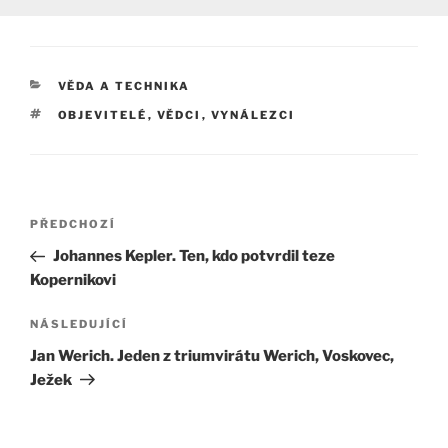
RUBRIKY
VĚDA A TECHNIKA
ŠTÍTKY
OBJEVITELÉ
,
VĚDCI
,
VYNÁLEZCI
Navigace
Předchozí
PŘEDCHOZÍ
pro
příspěvek
Johannes Kepler. Ten, kdo potvrdil teze
příspěvek
Kopernikovi
Následující
NÁSLEDUJÍCÍ
příspěvek
Jan Werich. Jeden z triumvirátu Werich, Voskovec,
Ježek