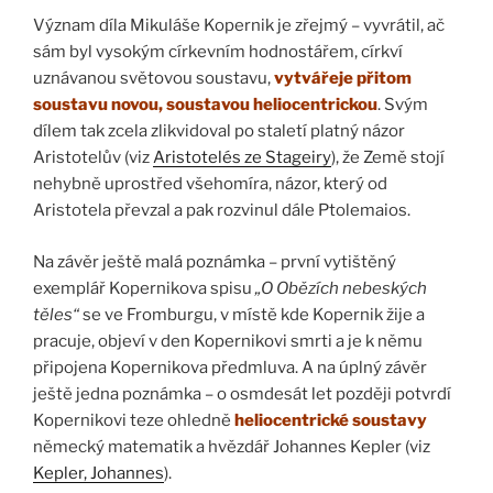
Význam díla Mikuláše Kopernik je zřejmý – vyvrátil, ač
sám byl vysokým církevním hodnostářem, církví
uznávanou světovou soustavu,
vytvářeje přitom
soustavu novou, soustavou heliocentrickou
. Svým
dílem tak zcela zlikvidoval po staletí platný názor
Aristotelův (viz
Aristotelés ze Stageiry
), že Země stojí
nehybně uprostřed všehomíra, názor, který od
Aristotela převzal a pak rozvinul dále Ptolemaios.
Na závěr ještě malá poznámka – první vytištěný
exemplář Kopernikova spisu
„O Obězích nebeských
těles“
se ve Fromburgu, v místě kde Kopernik žije a
pracuje, objeví v den Kopernikovi smrti a je k němu
připojena Kopernikova předmluva. A na úplný závěr
ještě jedna poznámka – o osmdesát let později potvrdí
Kopernikovi teze ohledně
heliocentrické soustavy
německý matematik a hvězdář Johannes Kepler (viz
Kepler, Johannes
).