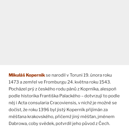
Mikuláš Kopernik
se narodil v Toruni 19. února roku
1473 a zemřel ve Fromburgu 24. května roku 1543.
Pocházel prý z českého rodu pánů z Koprníka, alespoň
podle historika Františka Palackého – dotvrzují to podle
něj i Acta consularia Cracoviensis, v nichž je možné se
dočíst, že roku 1396 byl jistý Koperník přijímán za
měšťana krakovského, přičemž jiný měšťan, jménem
Dabrowa, coby svědek, potvrdil jeho původ z Čech.