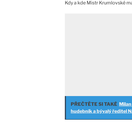
Kdy a kde Mistr Krumlovské m
PŘEČTĚTE SI TAKÉ
Milan
hudebník a bývalý ředitel N