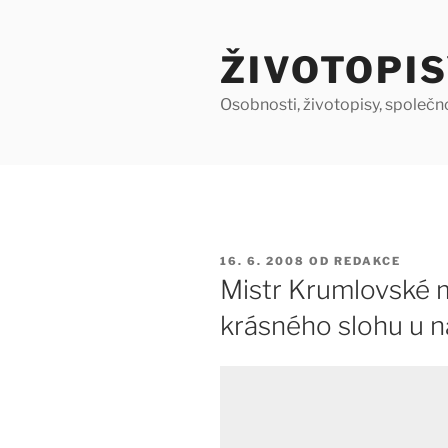
Přejít
k
ŽIVOTOPIS
obsahu
webu
Osobnosti, životopisy, společn
PUBLIKOVÁNO
16. 6. 2008
OD
REDAKCE
Mistr Krumlovské 
krásného slohu u n