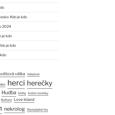
kdo
Česko. Kdo je kdo
o 2024
o je kdo
Kdo je kdo
 kdo
světová válka
fotbalisté
herci
herečky
esko
Hudba
knihy
knižní novinky
Love Island
Kultura
n
nekrolog
Olympijské hry