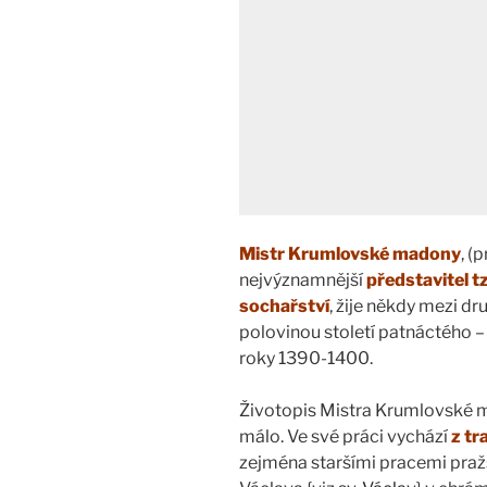
Mistr Krumlovské madony
, (
nejvýznamnější
představitel 
sochařství
, žije někdy mezi dr
polovinou století patnáctého –
roky 1390-1400.
Životopis Mistra Krumlovské
málo. Ve své práci vychází
z tr
zejména staršími pracemi pražs