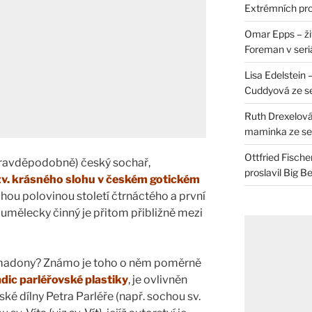
Extrémních pro
Omar Epps – živ
Foreman v seri
Lisa Edelstein 
Cuddyová ze se
Ruth Drexelová
maminka ze ser
Ottfried Fische
pravděpodobně) český sochař,
proslavil Big B
tzv. krásného slohu v českém gotickém
uhou polovinou století čtrnáctého a první
 umělecky činný je přitom přibližně mezi
 madony? Známo je toho o něm poměrně
adic parléřovské plastiky
, je ovlivněn
ké dílny Petra Parléře (např. sochou sv.