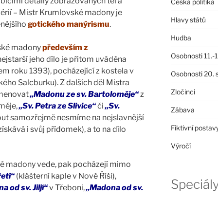
bícími detaily zobrazovaných těl a
Česká politika
périí – Mistr Krumlovské madony je
Hlavy států
enějšího
gotického manýrismu
.
Hudba
vské madony
především z
Osobnosti 11.-19
 nejstarší jeho dílo je přitom uváděna
em roku 1393), pocházející z kostela v
Osobnosti 20. s
ho Salcburku). Z dalších děl Mistra
Zločinci
jmenovat
„Madonu ze sv. Bartoloměje“
z
oměje,
„Sv. Petra ze Slivice“
či
„Sv.
Zábava
ut samozřejmě nesmíme na nejslavnější
Fiktivní postav
ískává i svůj přídomek), a to na dílo
Výročí
ské madony vede, pak pocházejí mimo
etí“
(klášterní kaple v Nové Říši),
Speciál
 od sv. Jiljí“
v Třeboni,
„Madona od sv.