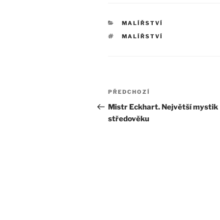
RUBRIKY
MALÍŘSTVÍ
ŠTÍTKY
MALÍŘSTVÍ
Navigace
Předchozí
PŘEDCHOZÍ
pro
příspěvek
Mistr Eckhart. Největší mystik
středověku
příspěvek