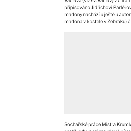
Václava {viz
sv. Václav
} v chrám
připisováno Jidřichovi Parléřov
madony nachází u ještě u autor
madona v kostele v Žebráku) či
Sochařské práce Mistra Kruml