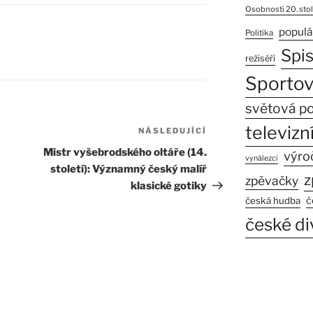
Osobnosti 20. stol
populá
Politika
Spi
režiséři
Sportov
světová po
televizní
NÁSLEDUJÍCÍ
Následující
příspěvek
Mistr vyšebrodského oltáře (14.
výro
vynálezci
století): Významný český malíř
z
zpěvačky
klasické gotiky
č
česká hudba
české di