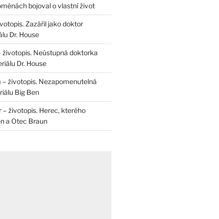
měnách bojoval o vlastní život
otopis. Zazářil jako doktor
álu Dr. House
– životopis. Neústupná doktorka
riálu Dr. House
 – životopis. Nezapomenutelná
iálu Big Ben
r – životopis. Herec, kterého
en a Otec Braun