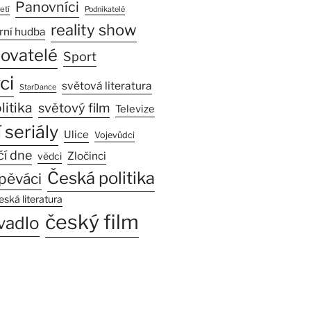
Panovníci
etí
Podnikatelé
reality show
rní hudba
sovatelé
Sport
ci
světová literatura
StarDance
litika
světový film
Televize
 seriály
Ulice
Vojevůdci
čí dne
Zločinci
vědci
Česká politika
pěváci
eská literatura
český film
vadlo