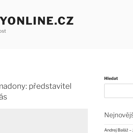
YONLINE.CZ
ost
Hledat
madony: představitel
ás
Nejnovějš
Andrej Baláž – 