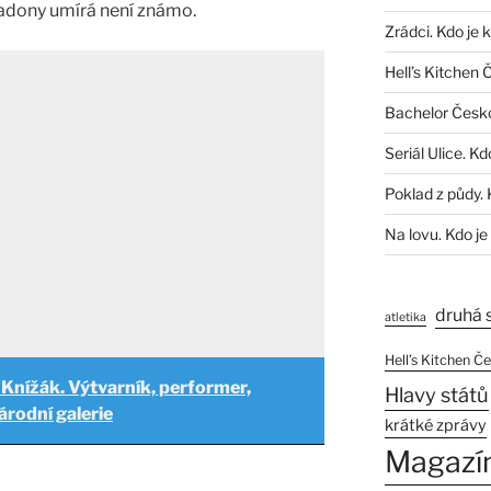
adony umírá není známo.
Zrádci. Kdo je 
Hell’s Kitchen 
Bachelor Česk
Seriál Ulice. Kd
Poklad z půdy. 
Na lovu. Kdo je
druhá 
atletika
Hell’s Kitchen Č
 Knížák. Výtvarník, performer,
Hlavy států
árodní galerie
krátké zprávy
Magazí