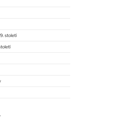
. století
toletí
y
y