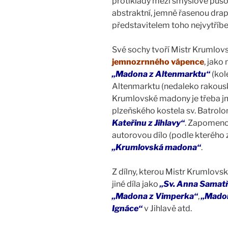
protiklady mezi smyslově půso
abstraktní, jemně řasenou dra
představitelem toho nejvytříb
Své sochy tvoří Mistr Krumlo
jemnozrnného vápence
, jako
„Madona z Altenmarktu“
(kol
Altenmarktu (nedaleko rakouské
Krumlovské madony je třeba 
plzeňského kostela sv. Batrol
Kateřinu z Jihlavy“
. Zapomeno
autorovou dílo (podle kterého z
„Krumlovská madona“
.
Z dílny, kterou Mistr Krumlov
jiné díla jako
„Sv. Anna Samatř
„Madona z Vimperka“
,
„Madona
Ignáce“
v Jihlavě atd.