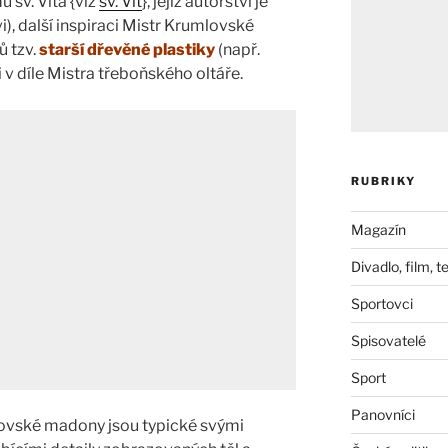
u sv. Víta {viz
sv. Vít
}, jejíž autorství je
i), další inspiraci Mistr Krumlovské
ů tzv.
starší dřevěné plastiky
(např.
 v díle Mistra třeboňského oltáře.
RUBRIKY
Magazín
Divadlo, film, t
Sportovci
Spisovatelé
Sport
Panovníci
ovské madony jsou typické svými