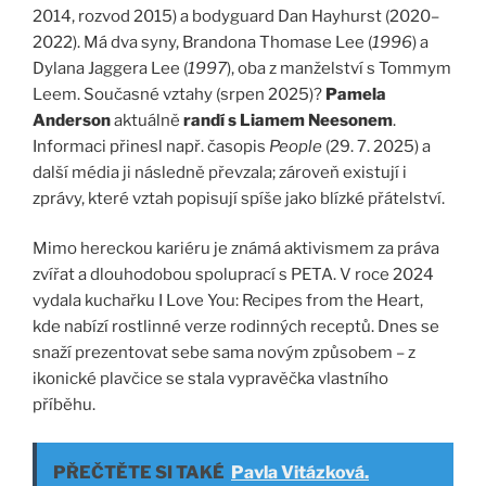
2014, rozvod 2015) a bodyguard Dan Hayhurst (2020–
2022). Má dva syny, Brandona Thomase Lee (
1996
) a
Dylana Jaggera Lee (
1997
), oba z manželství s Tommym
Leem. Současné vztahy (srpen 2025)?
Pamela
Anderson
aktuálně
randí s Liamem Neesonem
.
Informaci přinesl např. časopis
People
(29. 7. 2025) a
další média ji následně převzala; zároveň existují i
zprávy, které vztah popisují spíše jako blízké přátelství.
Mimo hereckou kariéru je známá aktivismem za práva
zvířat a dlouhodobou spoluprací s PETA. V roce 2024
vydala kuchařku I Love You: Recipes from the Heart,
kde nabízí rostlinné verze rodinných receptů. Dnes se
snaží prezentovat sebe sama novým způsobem – z
ikonické plavčice se stala vypravěčka vlastního
příběhu.
PŘEČTĚTE SI TAKÉ
Pavla Vitázková.