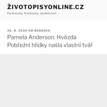
Přejít
ŽIVOTOPISYONLINE.CZ
k
Osobnosti, životopisy, společnost
obsahu
webu
PUBLIKOVÁNO
30. 8. 2025
OD
REDAKCE
Pamela Anderson. Hvězda
Pobřežní hlídky našla vlastní tvář