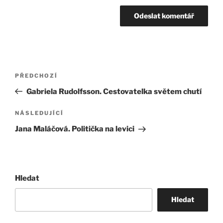
Navigace
Předchozí
PŘEDCHOZÍ
pro
příspěvek
Gabriela Rudolfsson. Cestovatelka světem chutí
příspěvek
Následující
NÁSLEDUJÍCÍ
příspěvek
Jana Maláčová. Politička na levici
Hledat
Hledat