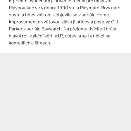
K prvním úspěchům ji přivedlo focení pro magazín
Playboy, kde se v únoru 1990 stala Playmate. Brzy nato
dostala televizní role – objevila se v seriálu Home
Improvement a světovou slávu jí přinesla postava C. J.
Parker v seriálu Baywatch. Na přelomu tisíciletí hrála
hlavní roli v akční sérii V.I.P., objevila se i v několika
komediích a filmech.