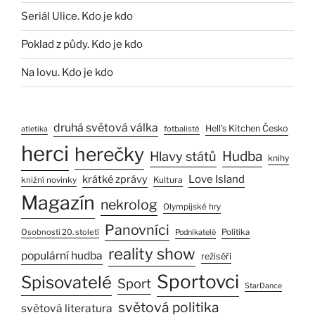
Seriál Ulice. Kdo je kdo
Poklad z půdy. Kdo je kdo
Na lovu. Kdo je kdo
druhá světová válka
Hell’s Kitchen Česko
fotbalisté
atletika
herci
herečky
Hlavy států
Hudba
knihy
Love Island
krátké zprávy
Kultura
knižní novinky
Magazín
nekrolog
Olympijské hry
Panovníci
Osobnosti 20. století
Politika
Podnikatelé
reality show
populární hudba
režiséři
Sportovci
Spisovatelé
Sport
StarDance
světová politika
světová literatura