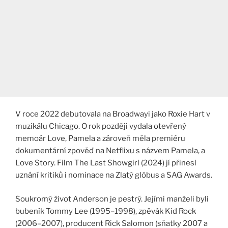
V roce 2022 debutovala na Broadwayi jako Roxie Hart v
muzikálu Chicago. O rok později vydala otevřený
memoár Love, Pamela a zároveň měla premiéru
dokumentární zpověď na Netflixu s názvem Pamela, a
Love Story. Film The Last Showgirl (2024) jí přinesl
uznání kritiků i nominace na Zlatý glóbus a SAG Awards.
Soukromý život Anderson je pestrý. Jejími manželi byli
bubeník Tommy Lee (1995–1998), zpěvák Kid Rock
(2006–2007), producent Rick Salomon (sňatky 2007 a