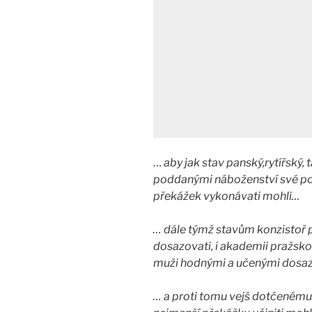
…
aby jak stav panský,rytířský, 
poddanými náboženství své po
překážek vykonávati mohli…
… dále týmž stavům konzistoř 
dosazovati, i akademii pražskou 
muži hodnými a učenými dosaz
… a proti tomu vejš dotčenému 