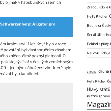
é bylo jinak v habsburských zemích
Zrádci. Kdo je 
Hell’s Kitchen 
 Schwarzenberg: Aligátor pro
Bachelor Česk
Seriál Ulice. Kd
ém království 11 let. Když bylo v roce
Poklad z půdy. 
é povstání, byl vlastnoručním zásahem
Na lovu. Kdo je
ského
zničen, čímž pozbyl platnosti. O
) pak stejný císař v českých zemích svým
609 – jediným náboženstvím, které bylo
druhá 
atletika
ávat bylo katolictví.
Hell’s Kitchen Č
Hlavy států
krátké zprávy
Magazí