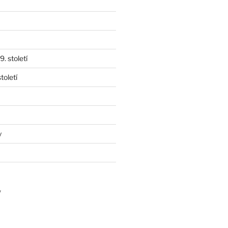
. století
toletí
y
y