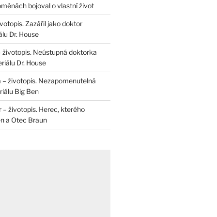
měnách bojoval o vlastní život
otopis. Zazářil jako doktor
álu Dr. House
– životopis. Neústupná doktorka
riálu Dr. House
 – životopis. Nezapomenutelná
iálu Big Ben
r – životopis. Herec, kterého
en a Otec Braun