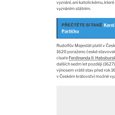
vyznání, ani katolickému, kter
vyznáním státním.
PŘEČTĚTE SI TAKÉ
Karel
Partičku
Rudolfův Majestát platil v Česk
1620 poraženo české stavovsk
císaře
Ferdinanda II. Habsbur
dalších sedm let později (1627
výnosem vrátil stav před rok 1
v Českém království možné vyzn