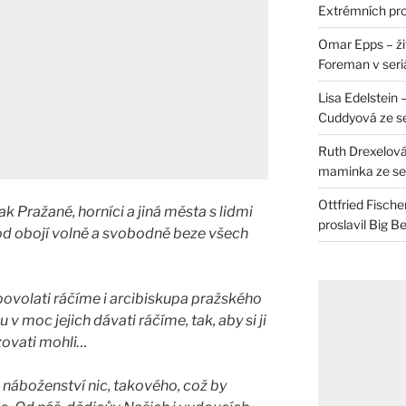
Extrémních pro
Omar Epps – živ
Foreman v seri
Lisa Edelstein 
Cuddyová ze se
Ruth Drexelová
maminka ze ser
Ottfried Fische
tak Pražané, horníci a jiná města s lidmi
proslavil Big B
d obojí volně a svobodně beze všech
povolati ráčíme i arcibiskupa pražského
v moc jejich dávati ráčíme, tak, aby si ji
ovati mohli…
náboženství nic, takového, což by