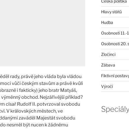
Česká politika
Hlavy států
Hudba
Osobnosti 11.-19
Osobnosti 20. s
Zločinci
Zábava
Fiktivní postav
věděl rady, právě jeho vláda byla vládou
moci vůči českým stavům a právě kvůli
Výročí
brazně i fakticky) jeho bratr Matyáš,
o výměnný obchod. Nejzářivější příklad?
ým císař Rudolf II. potvrzoval svobodu
Speciál
ví. V královských městech, ve
poddanými zaváděl Majestát svobodu
ikdo nesměl být nucen k žádnému