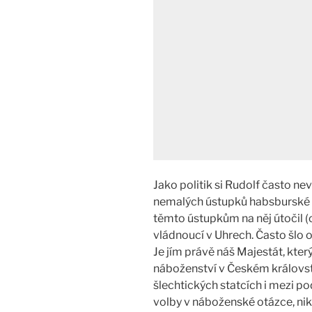
Jako politik si Rudolf často ne
nemalých ústupků habsburské 
těmto ústupkům na něj útočil (o
vládnoucí v Uhrech. Často šlo 
Je jím právě náš Majestát, kter
náboženství v Českém královst
šlechtických statcích i mezi 
volby v náboženské otázce, n