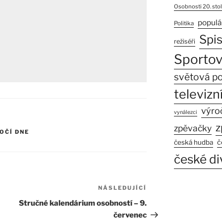
Osobnosti 20. stol
populá
Politika
Spi
režiséři
Sportov
světová po
televizní
výro
vynálezci
z
zpěvačky
OČÍ DNE
č
česká hudba
české di
NÁSLEDUJÍCÍ
Následující
příspěvek
Stručné kalendárium osobností – 9.
červenec