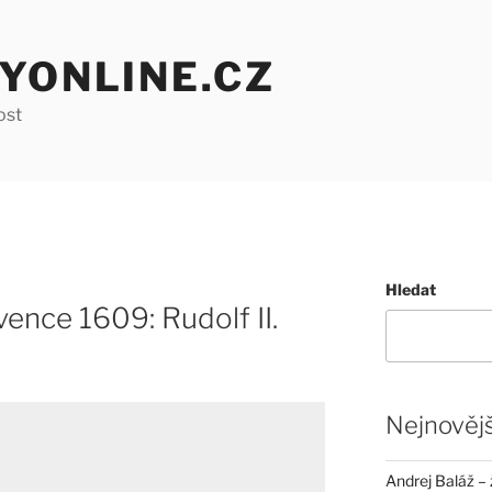
YONLINE.CZ
ost
Hledat
vence 1609: Rudolf II.
Nejnovějš
Andrej Baláž – 