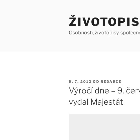
Přejít
k
ŽIVOTOPIS
obsahu
webu
Osobnosti, životopisy, společn
PUBLIKOVÁNO
9. 7. 2012
OD
REDAKCE
Výročí dne – 9. čer
vydal Majestát