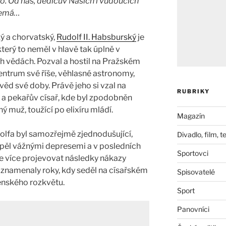
o. Od náš, dědicův Našich i vudoucích
 nemá…
ký a chorvatský,
Rudolf II. Habsburský
je
terý to neměl v hlavě tak úplně v
ch vědách. Pozval a hostil na Pražském
centrum své říše, věhlasné astronomy,
ěd své doby. Právě jeho si vzal na
RUBRIKY
 a pekařův císař, kde byl zpodobněn
 muž, toužící po elixíru mládí.
Magazín
olfa byl samozřejmě zjednodušující,
Divadlo, film, t
trpěl vážnými depresemi a v posledních
Sportovci
ále více projevovat následky nákazy
ě znamenaly roky, kdy seděl na císařském
Spisovatelé
čenského rozkvětu.
Sport
Panovníci