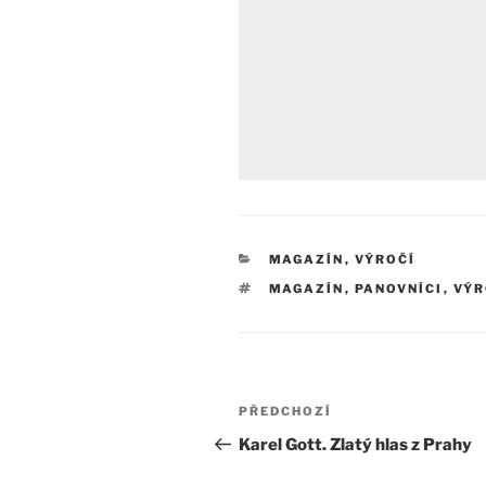
RUBRIKY
MAGAZÍN
,
VÝROČÍ
ŠTÍTKY
MAGAZÍN
,
PANOVNÍCI
,
VÝR
Navigace
Předchozí
PŘEDCHOZÍ
pro
příspěvek
Karel Gott. Zlatý hlas z Prahy
příspěvek