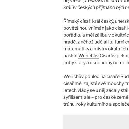
nejmenší překážku učiniti mohl
králův českých příjmáno býti
Římský císař, král český, uhers
povětšinou vnímán jako císař, k
pořádku a měl zálibu v okultní
hradě, z něhož udělal kulturní 
matematiky a mistry okultních v
paškál
Werichův
Císařův pekař
coby starý a ukňouraný nemocný
Werichův pohled na císaře Rud
císař měl zajisté své mouchy, 
letech vlády se u něj začaly st
syfilisem, ale – pro české zem
trůnu, roky kulturního a spole