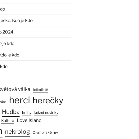
kdo
Česko. Kdo je kdo
o 2024
o je kdo
Kdo je kdo
 kdo
světová válka
fotbalisté
herci
herečky
esko
Hudba
knihy
knižní novinky
Love Island
Kultura
n
nekrolog
Olympijské hry