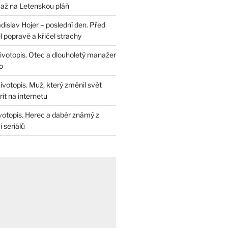
až na Letenskou pláň
dislav Hojer – poslední den. Před
il popravě a křičel strachy
životopis. Otec a dlouholetý manažer
o
životopis. Muž, který změnil svět
rit na internetu
životopis. Herec a dabér známý z
 seriálů