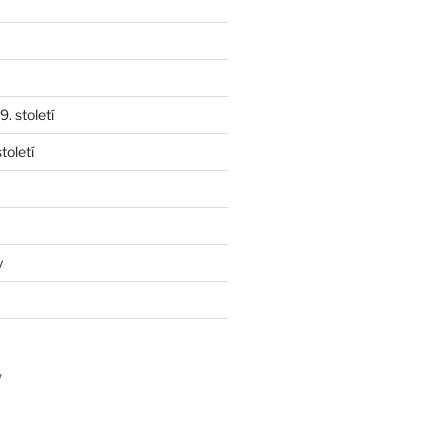
. století
toletí
y
y