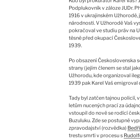
Kdo byl prokurátor Karel Vaš? J
Podplukovník v záloze JUDr. Ph
1916 v ukrajinském Užhorodě,
národnosti. V Užhorodě Vaš v
pokračoval ve studiu práv na U
těsně před okupací Českoslo
1939.
Po obsazení Československa se 
strany (jejím členem se stal ja
Užhorodu, kde organizoval ile
1939 pak Karel Vaš emigroval 
Tady byl zatčen tajnou policií
letům nucených prací za údajno
vstoupil do nově se rodící čes
Buzuluku. Zde se postupně vyp
zpravodajství (rozvědka)
Bedři
trestu smrti v procesu s
Rudol