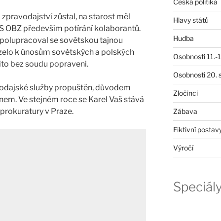
Česká politika
zpravodajství zůstal, na starost měl
Hlavy států
HS OBZ především potírání kolaborantů.
Hudba
polupracoval se sovětskou tajnou
ázelo k únosům sovětských a polských
Osobnosti 11.-19
ito bez soudu popraveni.
Osobnosti 20. s
vodajské služby propuštěn, důvodem
Zločinci
nem. Ve stejném roce se Karel Vaš stává
prokuratury v Praze.
Zábava
Fiktivní postav
Výročí
Speciál