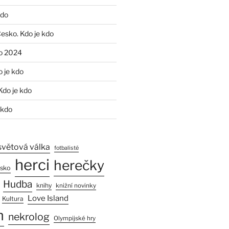
kdo
Česko. Kdo je kdo
o 2024
o je kdo
Kdo je kdo
 kdo
světová válka
fotbalisté
herci
herečky
esko
Hudba
knihy
knižní novinky
Love Island
Kultura
n
nekrolog
Olympijské hry