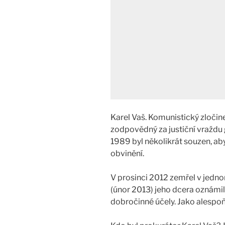
Karel Vaš. Komunistický zločine
zodpovědný za justiční vraždu 
1989 byl několikrát souzen, ab
obvinění.
V prosinci 2012 zemřel v jedn
(únor 2013) jeho dcera oznámila
dobročinné účely. Jako alespo