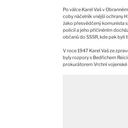
Po válce Karel Vaš v Obranném 
coby náčelník vnější ochrany 
Jako přesvědčený komunista s
policií a jeho přičiněním doch
občanů do SSSR, kde pak byli t
V roce 1947 Karel Vaš ze zpra
byly rozpory s Bedřichem Reici
prokurátorem Vrchní vojenské 