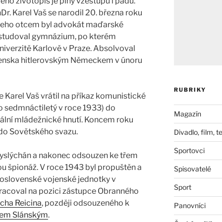
eho životopis je plný vzestupů i pádů.
Dr. Karel Vaš se narodil 20. března roku
 jeho otcem byl advokát maďarské
ystudoval gymnázium, po kterém
niverzitě Karlově v Praze. Absolvoval
venska hitlerovským Německem v únoru
RUBRIKY
Karel Vaš vrátil na příkaz komunistické
ko sedmnáctiletý v roce 1933) do
Magazín
gální mládežnické hnutí. Koncem roku
do Sovětského svazu.
Divadlo, film, t
Sportovci
, vyslýchán a nakonec odsouzen ke třem
u špionáž. V roce 1943 byl propuštěn a
Spisovatelé
koslovenské vojenské jednotky v
Sport
racoval na pozici zástupce Obranného
cha Reicina
, později odsouzeného k
Panovníci
fem Slánským
.