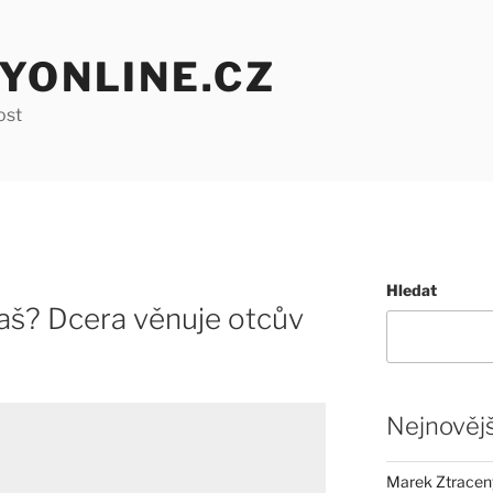
YONLINE.CZ
ost
Hledat
aš? Dcera věnuje otcův
Nejnovějš
Marek Ztracený 