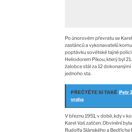
Po únorovém převratu se Karel 
zastánců a vykonavatelů komun
poptávku sovětské tajné polic
Heliodorem Píkou, který byl 21
žalobce stál za 12 dokonanými 
jednoho sta.
PŘEČTĚTE SI TAKÉ
Petr 
vraha
V březnu 1951, v době, kdy v ko
Karel Vaš zatčen. Obvinění byl
Rudolfa Slánského a Bedřicha R