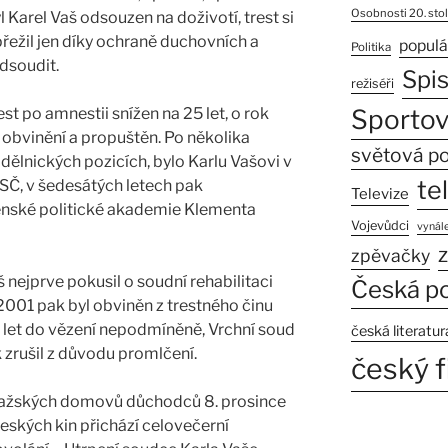
Osobnosti 20. stol
l Karel Vaš odsouzen na doživotí, trest si
řežil jen díky ochraně duchovních a
populá
Politika
dsoudit.
Spi
režiséři
st po amnestii snížen na 25 let, o rok
Sportov
 obvinění a propuštěn. Po několika
světová po
 dělnických pozicích, bylo Karlu Vašovi v
te
SČ, v šedesátých letech pak
Televize
enské politické akademie Klementa
Vojevůdci
vynále
z
zpěvačky
 nejprve pokusil o soudní rehabilitaci
Česká po
2001 pak byl obviněn z trestného činu
m let do vězení nepodmíněně, Vrchní soud
česká literatur
zrušil z důvodu promlčení.
český f
pražských domovů důchodců 8. prosince
eských kin přichází celovečerní