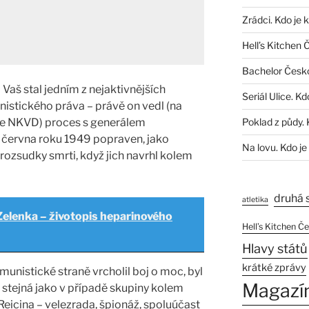
Zrádci. Kdo je 
Hell’s Kitchen 
Bachelor Česk
Vaš stal jedním z nejaktivnějších
Seriál Ulice. Kd
istického práva – právě on vedl (na
ie NKVD) proces s generálem
Poklad z půdy. 
. června roku 1949 popraven, jako
Na lovu. Kdo je
rozsudky smrti, když jich navrhl kolem
druhá 
atletika
Zelenka – životopis heparinového
Hell’s Kitchen Č
Hlavy států
krátké zprávy
munistické straně vrcholil boj o moc, byl
Magazí
a stejná jako v případě skupiny kolem
eicina – velezrada, špionáž, spoluúčast