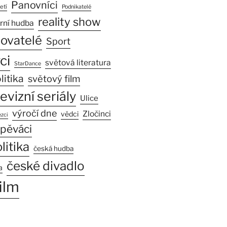
Panovníci
etí
Podnikatelé
reality show
rní hudba
sovatelé
Sport
ci
světová literatura
StarDance
litika
světový film
levizní seriály
Ulice
výročí dne
Zločinci
vědci
zci
pěváci
litika
česká hudba
české divadlo
a
ilm