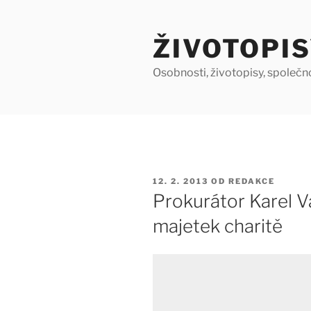
Přejít
k
ŽIVOTOPIS
obsahu
webu
Osobnosti, životopisy, společn
PUBLIKOVÁNO
12. 2. 2013
OD
REDAKCE
Prokurátor Karel V
majetek charitě