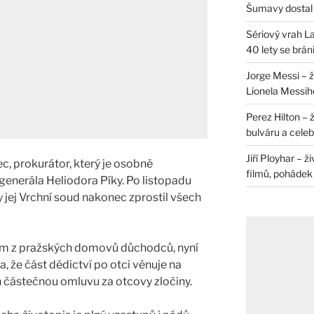
Šumavy dostal 
Sériový vrah La
40 lety se brán
Jorge Messi – 
Lionela Messih
Perez Hilton – 
bulváru a celeb
Jiří Ployhar – 
c, prokurátor, který je osobně
filmů, pohádek i
generála Heliodora Píky. Po listopadu
y jej Vrchní soud nakonec zprostil všech
om z pražských domovů důchodců, nyní
, že část dědictví po otci věnuje na
ň částečnou omluvu za otcovy zločiny.