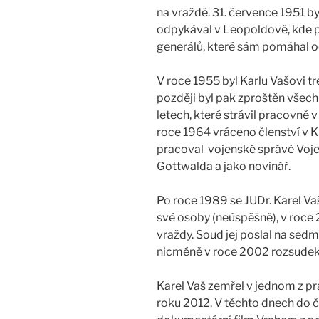
na vraždě. 31. července 1951 by
odpykával v Leopoldově, kde p
generálů, které sám pomáhal o
V roce 1955 byl Karlu Vašovi tre
později byl pak zproštěn všech
letech, které strávil pracovně v
roce 1964 vráceno členství v K
pracoval vojenské správě Voj
Gottwalda a jako novinář.
Po roce 1989 se JUDr. Karel Vaš
své osoby (neúspěšně), v roce 
vraždy. Soud jej poslal na sed
nicméně v roce 2002 rozsudek 
Karel Vaš zemřel v jednom z 
roku 2012. V těchto dnech do č