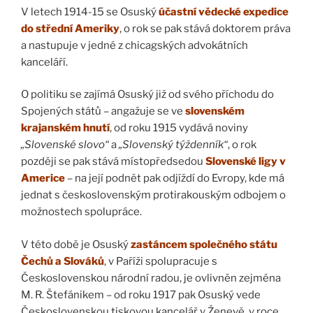
V letech 1914-15 se Osuský
účastní vědecké expedice
do střední Ameriky
, o rok se pak stává doktorem práva
a nastupuje v jedné z chicagských advokátních
kanceláří.
O politiku se zajímá Osuský již od svého příchodu do
Spojených států – angažuje se ve
slovenském
krajanském hnutí
, od roku 1915 vydává noviny
„Slovenské slovo“
a
„Slovenský týždenník“
, o rok
později se pak stává místopředsedou
Slovenské ligy v
Americe
– na její podnět pak odjíždí do Evropy, kde má
jednat s československým protirakouským odbojem o
možnostech spolupráce.
V této době je Osuský
zastáncem společného státu
Čechů a Slováků
, v Paříži spolupracuje s
Československou národní radou, je ovlivněn zejména
M. R. Štefánikem – od roku 1917 pak Osuský vede
Československou tiskovou kancelář v Ženevě, v roce