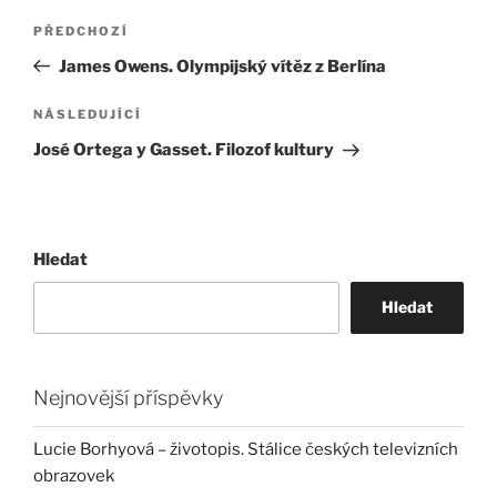
Navigace
Předchozí
PŘEDCHOZÍ
pro
příspěvek
James Owens. Olympijský vítěz z Berlína
příspěvek
Následující
NÁSLEDUJÍCÍ
příspěvek
José Ortega y Gasset. Filozof kultury
Hledat
Hledat
Nejnovější příspěvky
Lucie Borhyová – životopis. Stálice českých televizních
obrazovek