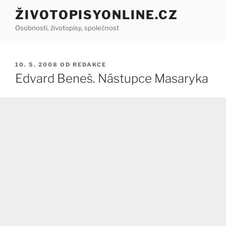
Přejít
ŽIVOTOPISYONLINE.CZ
k
Osobnosti, životopisy, společnost
obsahu
webu
PUBLIKOVÁNO
10. 5. 2008
OD
REDAKCE
Edvard Beneš. Nástupce Masaryka