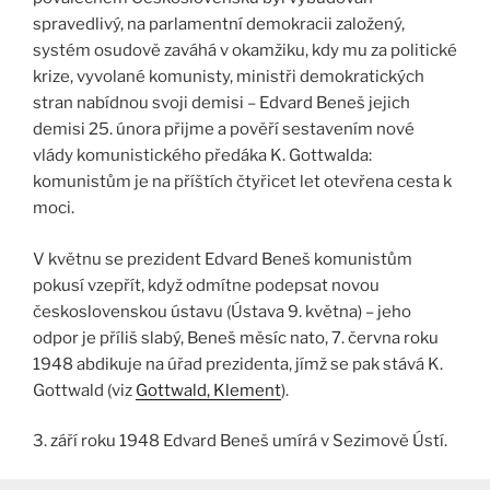
spravedlivý, na parlamentní demokracii založený,
systém osudově zaváhá v okamžiku, kdy mu za politické
krize, vyvolané komunisty, ministři demokratických
stran nabídnou svoji demisi – Edvard Beneš jejich
demisi 25. února přijme a pověří sestavením nové
vlády komunistického předáka K. Gottwalda:
komunistům je na příštích čtyřicet let otevřena cesta k
moci.
V květnu se prezident Edvard Beneš komunistům
pokusí vzepřít, když odmítne podepsat novou
československou ústavu (Ústava 9. května) – jeho
odpor je příliš slabý, Beneš měsíc nato, 7. června roku
1948 abdikuje na úřad prezidenta, jímž se pak stává K.
Gottwald (viz
Gottwald, Klement
).
3. září roku 1948 Edvard Beneš umírá v Sezimově Ústí.