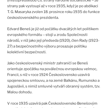
(místopředsedou Čs. strany národně socialistické – ze
strany pak vystoupí až v roce 1935, když je po abdikaci
T. G. Masaryka zvolen 18. prosince roku 1935 do funkce
československého prezidenta.
Edvard Beneš je již od počátku dvacátých let politikem
evropského formátu – stojí u zrodu Společnosti
národů, v níž jako její předseda (1920), člen Rady (1923-
27) a bezpečnostního výboru prosazuje politiku
kolektivní bezpečnosti.
Jako československý ministr zahraničí se Beneš
orientuje zpočátku na poválečnou evropskou velmoc,
Francii, s níž v roce 1924 Československo uzavírá
spojeneckou smlouvu, a na země Balkánu, Rumunsko a
Jugoslávii, s nimiž smluvně vytváří obranný systém, tzv.
Malou dohodu.
V roce 1935 uzavírá pak Československo Benešovým