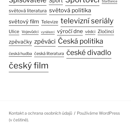
Sport
StarDance
světová politika
světová literatura
televizní seriály
světový film
Televize
výročí dne
Ulice
Zločinci
vědci
Vojevůdci
vynálezci
Česká politika
zpěváci
zpěvačky
české divadlo
česká literatura
česká hudba
český film
Kontakt a ochrana osobních údajů
Používáme WordPress
(v češtině).