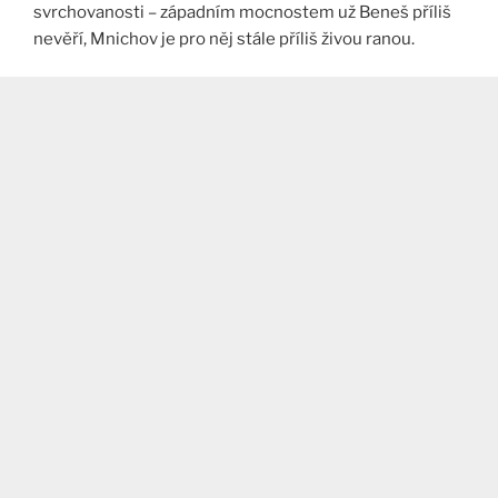
svrchovanosti – západním mocnostem už Beneš příliš
nevěří, Mnichov je pro něj stále příliš živou ranou.