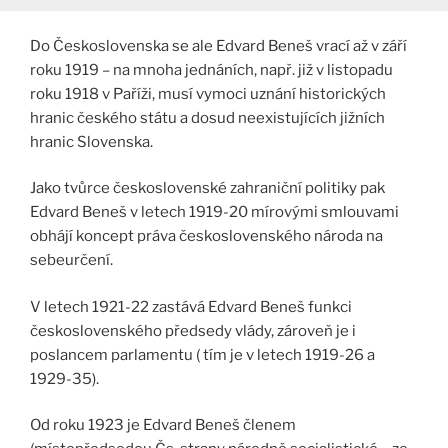
Do Československa se ale Edvard Beneš vrací až v září
roku 1919 – na mnoha jednáních, např. již v listopadu
roku 1918 v Paříži, musí vymoci uznání historických
hranic českého státu a dosud neexistujících jižních
hranic Slovenska.
Jako tvůrce československé zahraniční politiky pak
Edvard Beneš v letech 1919-20 mírovými smlouvami
obhájí koncept práva československého národa na
sebeurčení.
V letech 1921-22 zastává Edvard Beneš funkci
československého předsedy vlády, zároveň je i
poslancem parlamentu ( tím je v letech 1919-26 a
1929-35).
Od roku 1923 je Edvard Beneš členem