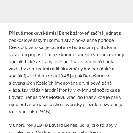
Při své moskevské misi Beneš zároveň začíná jednat s
československými komunisty o poválečné podobě
Československa (je ochoten v budoucím politickém
systému připustit pouze komunistickou stranu a strany
socialistické a strany levé buržoazie, zároveň hodlá
zavést v zemi velmi radikální změny hospodářské a
sociální) – v dubnu roku 1945 je pak Benešem ve
slovenských Košicích jmenována první poválečná
vláda, tzv. vláda Národní fronty, v květnu téhož roku se
Edvard Beneš přes Moskvu vrací do Prahy, kde je pak v
říjnu potvrzen jako československý prezident (zvolen je
v červnu roku 1946).
V únoru roku 1948 Edvard Beneš, usilující o to, aby v
poválečném Československu byl vybudován