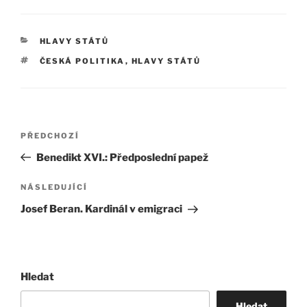
RUBRIKY
HLAVY STÁTŮ
ŠTÍTKY
ČESKÁ POLITIKA
,
HLAVY STÁTŮ
Navigace
Předchozí
PŘEDCHOZÍ
pro
příspěvek
Benedikt XVI.: Předposlední papež
příspěvek
Následující
NÁSLEDUJÍCÍ
příspěvek
Josef Beran. Kardinál v emigraci
Hledat
Hledat