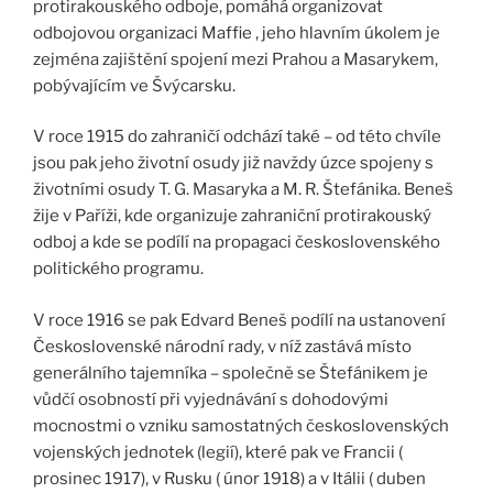
protirakouského odboje, pomáhá organizovat
odbojovou organizaci Maffie , jeho hlavním úkolem je
zejména zajištění spojení mezi Prahou a Masarykem,
pobývajícím ve Švýcarsku.
V roce 1915 do zahraničí odchází také – od této chvíle
jsou pak jeho životní osudy již navždy úzce spojeny s
životními osudy T. G. Masaryka a M. R. Štefánika. Beneš
žije v Paříži, kde organizuje zahraniční protirakouský
odboj a kde se podílí na propagaci československého
politického programu.
V roce 1916 se pak Edvard Beneš podílí na ustanovení
Československé národní rady, v níž zastává místo
generálního tajemníka – společně se Štefánikem je
vůdčí osobností při vyjednávání s dohodovými
mocnostmi o vzniku samostatných československých
vojenských jednotek (legií), které pak ve Francii (
prosinec 1917), v Rusku ( únor 1918) a v Itálii ( duben