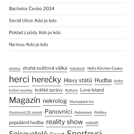
Bachelor Česko 2024
Seriál Ulice. Kdo je kdo
Poklad z půdy. Kdo je kdo
Na lovu. Kdo je kdo
druhá světová válka
Hell’s Kitchen Česko
fotbalisté
atletika
herci
herečky
Hlavy států
Hudba
knihy
Love Island
krátké zprávy
Kultura
knižní novinky
Magazín
nekrolog
Olympijské hry
Panovníci
Osobnosti 20. století
Politika
Podnikatelé
reality show
populární hudba
režiséři
Sportovci
Spisovatelé