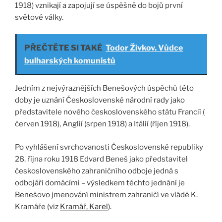
1918) vznikají a zapojují se úspěšně do bojů první
světové války.
PŘEČTĚTE SI TAKÉ
Todor Živkov. Vůdce
bulharských komunistů
Jedním z nejvýraznějších Benešových úspěchů této
doby je uznání Československé národní rady jako
představitele nového československého státu Francií (
červen 1918), Anglií (srpen 1918) a Itálií (říjen 1918).
Po vyhlášení svrchovanosti Československé republiky
28. října roku 1918 Edvard Beneš jako představitel
československého zahraničního odboje jedná s
odbojáři domácími – výsledkem těchto jednání je
Benešovo jmenování ministrem zahraničí ve vládě K.
Kramáře (viz
Kramář, Karel
).