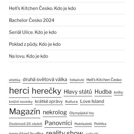
Hell’s Kitchen Česko. Kdo je kdo
Bachelor Česko 2024
Seriál Ulice. Kdo je kdo
Poklad z půdy. Kdo je kdo
Na lovu. Kdo je kdo
druhá světová válka
Hell’s Kitchen Česko
atletika
fotbalisté
herci
herečky
Hlavy států
Hudba
knihy
Love Island
krátké zprávy
Kultura
knižní novinky
Magazín
nekrolog
Olympijské hry
Panovníci
Osobnosti 20. století
Politika
Podnikatelé
reality show
populární hudba