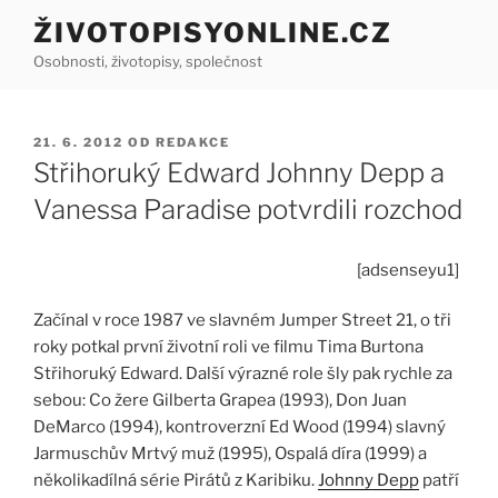
Přejít
ŽIVOTOPISYONLINE.CZ
k
Osobnosti, životopisy, společnost
obsahu
webu
PUBLIKOVÁNO
21. 6. 2012
OD
REDAKCE
Střihoruký Edward Johnny Depp a
Vanessa Paradise potvrdili rozchod
[adsenseyu1]
Začínal v roce 1987 ve slavném Jumper Street 21, o tři
roky potkal první životní roli ve filmu Tima Burtona
Střihoruký Edward. Další výrazné role šly pak rychle za
sebou: Co žere Gilberta Grapea (1993), Don Juan
DeMarco (1994), kontroverzní Ed Wood (1994) slavný
Jarmuschův Mrtvý muž (1995), Ospalá díra (1999) a
několikadílná série Pirátů z Karibiku.
Johnny Depp
patří