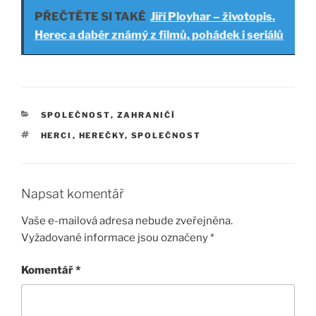
PŘEČTĚTE SI TAKÉ
Jiří Ployhar – životopis.
Herec a dabér známý z filmů, pohádek i seriálů
RUBRIKY
SPOLEČNOST
,
ZAHRANIČÍ
ŠTÍTKY
HERCI
,
HEREČKY
,
SPOLEČNOST
Napsat komentář
Vaše e-mailová adresa nebude zveřejněna.
Vyžadované informace jsou označeny
*
Komentář
*