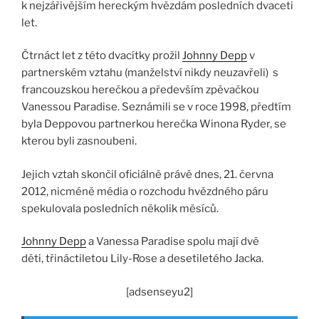
k nejzářivějším hereckým hvězdám posledních dvaceti
let.
Čtrnáct let z této dvacítky prožil
Johnny Depp
v
partnerském vztahu (manželství nikdy neuzavřeli) s
francouzskou herečkou a především zpěvačkou
Vanessou Paradise. Seznámili se v roce 1998, předtím
byla Deppovou partnerkou herečka Winona Ryder, se
kterou byli zasnoubeni.
Jejich vztah skončil oficiálně právě dnes, 21. června
2012, nicméně média o rozchodu hvězdného páru
spekulovala posledních několik měsíců.
Johnny Depp
a Vanessa Paradise spolu mají dvě
děti, třináctiletou Lily-Rose a desetiletého Jacka.
[adsenseyu2]