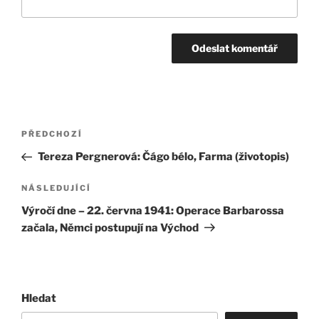
Navigace
Předchozí
PŘEDCHOZÍ
pro
příspěvek
Tereza Pergnerová: Čágo bélo, Farma (životopis)
příspěvek
Následující
NÁSLEDUJÍCÍ
příspěvek
Výročí dne – 22. června 1941: Operace Barbarossa
začala, Němci postupují na Východ
Hledat