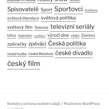
režiséři
Sportovci
Spisovatelé
Sport
StarDance
světová politika
světová literatura
televizní seriály
světový film
Televize
výročí dne
Ulice
Zločinci
vědci
Vojevůdci
vynálezci
Česká politika
zpěváci
zpěvačky
české divadlo
česká literatura
česká hudba
český film
Kontakt a ochrana osobních údajů
Používáme WordPress