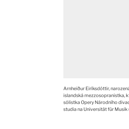
Arnheiður Eiríksdóttir, narozen
islandská mezzosopranistka, k
sólistka Opery Národního diva
studia na Universität für Musi