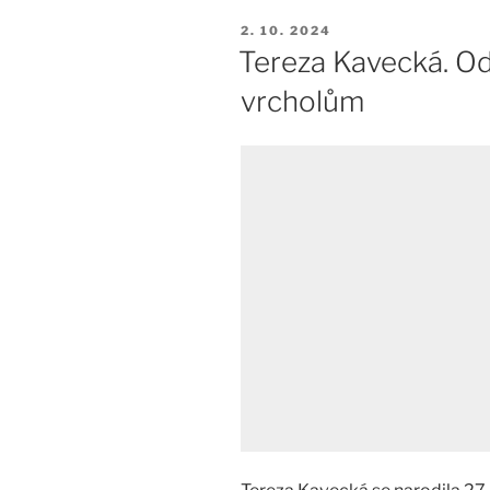
PUBLIKOVÁNO
2. 10. 2024
Tereza Kavecká. O
vrcholům