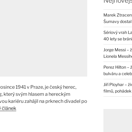
Nejnovějš
Marek Ztracený 
Šumavy dostal 
Sériový vrah La
40 lety se brán
Jorge Messi – 
Lionela Messih
Perez Hilton – 
bulváru a celeb
Jiří Ployhar – 
rosince 1941 v Praze, je český herec,
filmů, pohádek i
g, který svým hlasem a hereckým
vou kariéru zahájil na prknech divadel po
ý článek