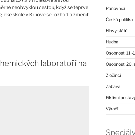
. dubna 1979 v Holešově a svou
ěrně neobvyklou cestou, když se teprve
Panovníci
gické škole v Krnově se rozhodla změnit
Česká politika
Hlavy států
Hudba
Osobnosti 11.-19
hemických laboratoří na
Osobnosti 20. s
Zločinci
Zábava
Fiktivní postav
Výročí
Speciál