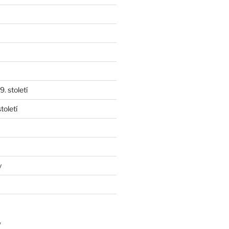
. století
toletí
y
y