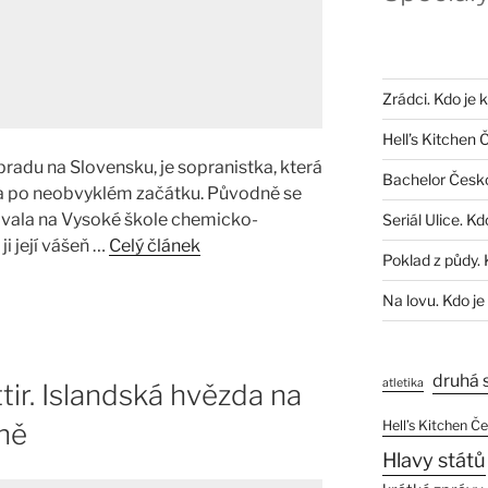
Zrádci. Kdo je 
Hell’s Kitchen 
adu na Slovensku, je sopranistka, která
Bachelor Česk
la po neobvyklém začátku. Původně se
dovala na Vysoké škole chemicko-
Seriál Ulice. Kd
ji její vášeň …
Celý článek
Poklad z půdy. 
Na lovu. Kdo je
druhá 
atletika
tir. Islandská hvězda na
Hell’s Kitchen Č
ně
Hlavy států