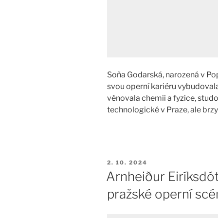
Soňa Godarská, narozená v Popr
svou operní kariéru vybudova
věnovala chemii a fyzice, stu
technologické v Praze, ale brzy 
PUBLIKOVÁNO
2. 10. 2024
Arnheiður Eiríksdót
pražské operní scé