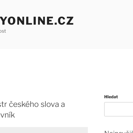
YONLINE.CZ
ost
Hledat
str českého slova a
ovník