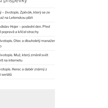
í příspěvky
– životopis. Zpěvák, který se ze
až na Letenskou pláň
dislav Hojer – poslední den. Před
il popravě a křičel strachy
životopis. Otec a dlouholetý manažer
o
životopis. Muž, který změnil svět
rit na internetu
životopis. Herec a dabér známý z
 seriálů