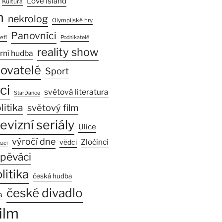
Love Island
Kultura
n
nekrolog
Olympijské hry
Panovníci
etí
Podnikatelé
reality show
rní hudba
sovatelé
Sport
ci
světová literatura
StarDance
litika
světový film
levizní seriály
Ulice
výročí dne
Zločinci
vědci
zci
pěváci
litika
česká hudba
české divadlo
a
ilm