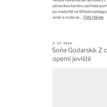
Tereza Kavecká se narodila 27
pěveckou kariéru začínala pom
po maturitě na Střední pedago
směr a zcela se …
Celý článek
PUBLIKOVÁNO
2. 10. 2024
Soňa Godarská. Z c
operní jeviště