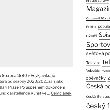
krátké zprávy
Magazí
Osobnosti 20. stol
populá
Politika
Spi
režiséři
Sportov
světová po
te
Televize
Vojevůdci
vynále
á 9. srpna 1990 v Reykjavíku, je
z
zpěvačky
terá od sezony 2020/2021 září jako
Česká po
dla v Praze. Po úspěšném dokončení
k und darstellende Kunst ve …
Celý článek
česká literatur
český f