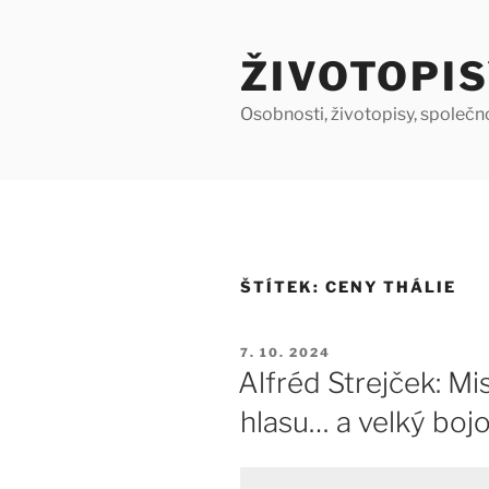
Přejít
k
ŽIVOTOPIS
obsahu
webu
Osobnosti, životopisy, společn
ŠTÍTEK:
CENY THÁLIE
PUBLIKOVÁNO
7. 10. 2024
Alfréd Strejček: Mi
hlasu… a velký boj