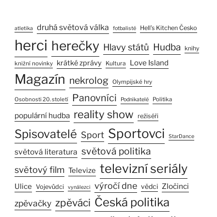
druhá světová válka
Hell’s Kitchen Česko
atletika
fotbalisté
herci
herečky
Hlavy států
Hudba
knihy
Love Island
krátké zprávy
Kultura
knižní novinky
Magazín
nekrolog
Olympijské hry
Panovníci
Osobnosti 20. století
Politika
Podnikatelé
reality show
populární hudba
režiséři
Sportovci
Spisovatelé
Sport
StarDance
světová politika
světová literatura
televizní seriály
světový film
Televize
výročí dne
Zločinci
Ulice
vědci
Vojevůdci
vynálezci
Česká politika
zpěváci
zpěvačky