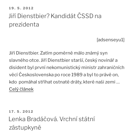
PUBLIKOVÁNO
19. 5. 2012
Jiří Dienstbier? Kandidát ČSSD na
prezidenta
[adsenseyu1]
Jiří Dienstbier. Zatím poměrně málo známý syn
slavného otce. Jiří Dienstbier starší, český novinář a
disident byl první nekomunistický ministr zahraničních
věcí Československa po roce 1989 a byl to právě on,
kdo pomáhal stříhat ostnaté dráty, které naši zemi …
Celý článek
PUBLIKOVÁNO
17. 5. 2012
Lenka Bradáčová. Vrchní státní
zástupkyně