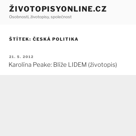
Přejít
ŽIVOTOPISYONLINE.CZ
k
Osobnosti, životopisy, společnost
obsahu
webu
ŠTÍTEK:
ČESKÁ POLITIKA
PUBLIKOVÁNO
21. 5. 2012
Karolína Peake: Blíže LIDEM (životopis)