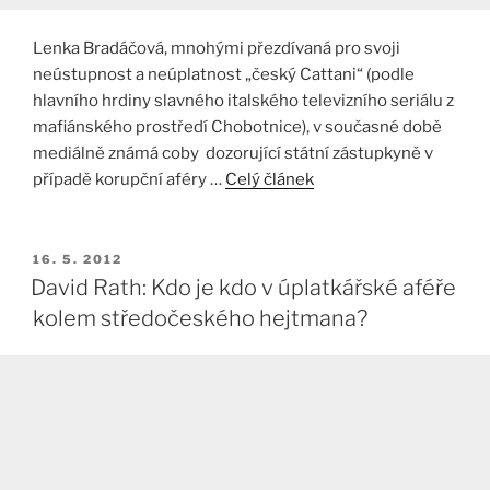
Lenka Bradáčová, mnohými přezdívaná pro svoji
neústupnost a neúplatnost „český Cattani“ (podle
hlavního hrdiny slavného italského televizního seriálu z
mafiánského prostředí Chobotnice), v současné době
mediálně známá coby dozorující státní zástupkyně v
případě korupční aféry …
Celý článek
PUBLIKOVÁNO
16. 5. 2012
David Rath: Kdo je kdo v úplatkářské aféře
kolem středočeského hejtmana?