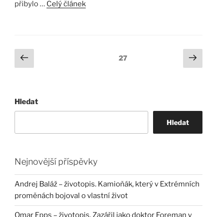
přibylo …
Celý článek
Stránkování
Předchozí
Další
Stránka:
27
stránka
strá
příspěvků
Hledat
Hledat
Nejnovější příspěvky
Andrej Baláž – životopis. Kamioňák, který v Extrémních
proměnách bojoval o vlastní život
Omar Epps – životopis. Zazářil jako doktor Foreman v