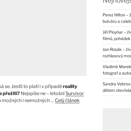
Nejnovějš
Perez Hilton – 
bulváru a celeb
Jiří Ployhar – 
filmů, pohádek i
Jan Rosák – živ
rozhlasový mo
Vladimír Marek 
fotograf a auto
Sandra Vebrová 
 se. Jestli to platí i v případě
reality
dětem otevřela 
a přežití?
Nejspíše ne – letošní
Survivor
ch možných i nemožných …
Celý článek