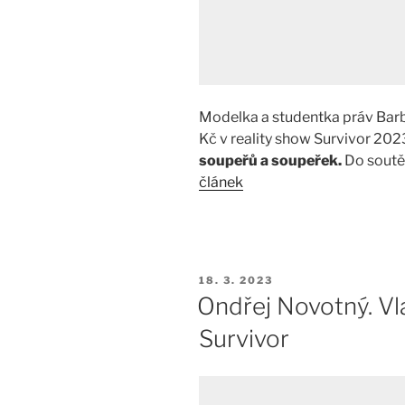
Modelka a studentka práv Barb
Kč v reality show Survivor 20
soupeřů a soupeřek.
Do soutě
článek
PUBLIKOVÁNO
18. 3. 2023
Ondřej Novotný. Vl
Survivor