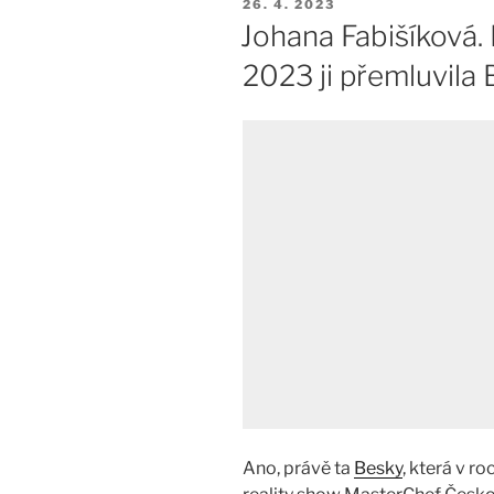
PUBLIKOVÁNO
26. 4. 2023
Johana Fabišíková. 
2023 ji přemluvila
Ano, právě ta
Besky
, která v r