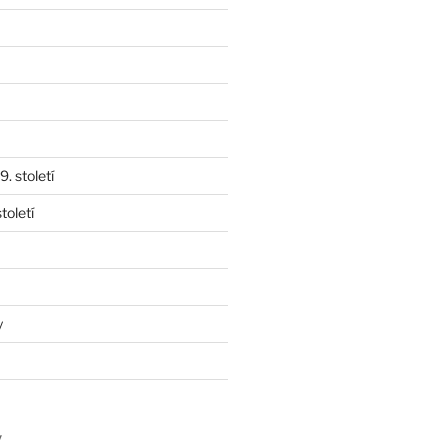
. století
toletí
y
y