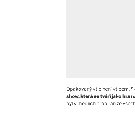
Opakovaný vtip není vtipem, říká
show, která se tváří jako hra n
byl v médiích propírán ze vše