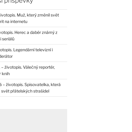
í příspěvky
životopis. Muž, který změnil svět
rit na internetu
životopis. Herec a dabér známý z
 seriálů
otopis. Legendární televizní i
derátor
– životopis. Válečný reportér,
r knih
– životopis. Spisovatelka, která
svět přátelských strašidel