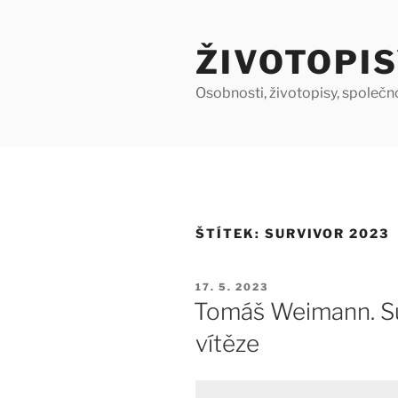
Přejít
k
ŽIVOTOPIS
obsahu
webu
Osobnosti, životopisy, společn
ŠTÍTEK:
SURVIVOR 2023
PUBLIKOVÁNO
17. 5. 2023
Tomáš Weimann. Su
vítěze