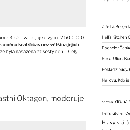
Zrádci. Kdo je 
Hell’s Kitchen 
ora Krčálová bojuje o výhru 2 500 000
23
o něco kratší čas než většina jejích
Bachelor Česk
že byla nasazena až šestý den …
Celý
Seriál Ulice. Kd
Poklad z půdy. 
Na lovu. Kdo je
astní Oktagon, moderuje
druhá 
atletika
Hell’s Kitchen Č
Hlavy států