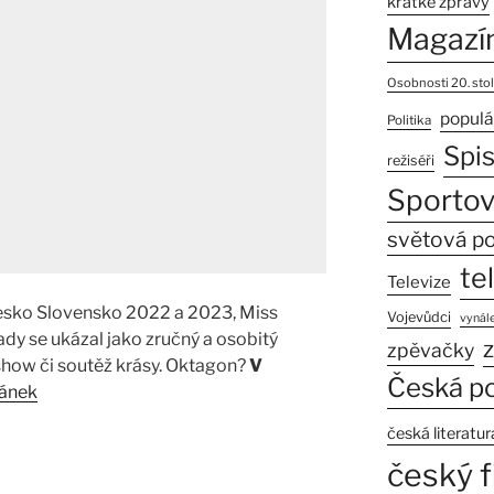
krátké zprávy
Magazí
Osobnosti 20. stol
populá
Politika
Spi
režiséři
Sportov
světová po
te
Televize
Česko Slovensko 2022 a 2023, Miss
Vojevůdci
vynále
dy se ukázal jako zručný a osobitý
z
zpěvačky
 show či soutěž krásy. Oktagon?
V
Česká po
lánek
česká literatur
český f