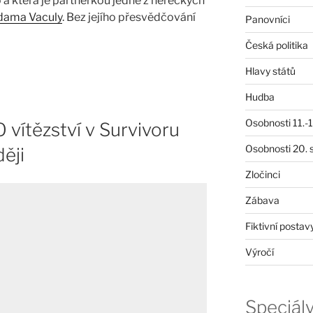
a která je partnerkou jedné z hereckých
dama Vaculy
. Bez jejího přesvědčování
Panovníci
Česká politika
Hlavy států
Hudba
Osobnosti 11.-19
 vítězství v Survivoru
Osobnosti 20. s
ěji
Zločinci
Zábava
Fiktivní postav
Výročí
Speciál