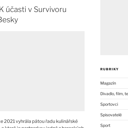
K účasti v Survivoru
 Besky
RUBRIKY
Magazín
Divadlo, film, t
Sportovci
Spisovatelé
oce 2021 vyhrála pátou řadu kulinářské
Sport