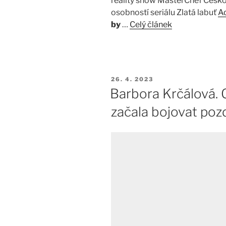
reality show MasterChef Česko 
osobností seriálu Zlatá labuť
A
by
…
Celý článek
PUBLIKOVÁNO
26. 4. 2023
Barbora Krčálová. O
začala bojovat pozd