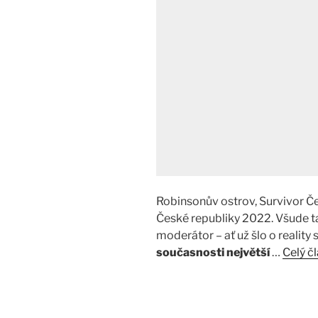
Robinsonův ostrov, Survivor 
České republiky 2022. Všude ta
moderátor – ať už šlo o reality
současnosti největší
…
Celý č