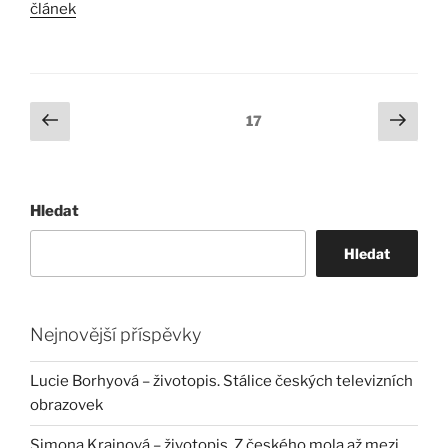
článek
Stránkování
Předchozí
Další
Stránka:
17
stránka
strá
příspěvků
Hledat
Hledat
Nejnovější příspěvky
Lucie Borhyová – životopis. Stálice českých televizních
obrazovek
Simona Krainová – životopis. Z českého mola až mezi