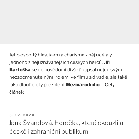
Jeho osobitý hlas, šarm a charisma z něj udělaly
jednoho z nejuznávanějších českých herců.
Jiří
Bartoška
se do povědomí diváků zapsal nejen svými
nezapomenutelnými rolemi ve filmu a divadle, ale také
jako dlouholetý prezident
Mezinárodního
…
Celý
článek
PUBLIKOVÁNO
3. 12. 2024
Jana Švandová. Herečka, která okouzlila
české i zahraniční publikum