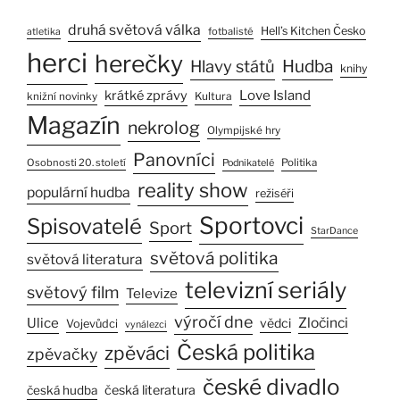
druhá světová válka
Hell’s Kitchen Česko
fotbalisté
atletika
herci
herečky
Hlavy států
Hudba
knihy
Love Island
krátké zprávy
Kultura
knižní novinky
Magazín
nekrolog
Olympijské hry
Panovníci
Osobnosti 20. století
Politika
Podnikatelé
reality show
populární hudba
režiséři
Sportovci
Spisovatelé
Sport
StarDance
světová politika
světová literatura
televizní seriály
světový film
Televize
výročí dne
Ulice
Zločinci
vědci
Vojevůdci
vynálezci
Česká politika
zpěváci
zpěvačky
české divadlo
česká literatura
česká hudba