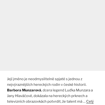
Její jméno je neodmyslitelně spjaté s jednou z
nejvýraznějších hereckých rodin v české historii.
Barbora Munzarová
, dcera legend Luďka Munzara a
Jany Hlaváčové, dokázala na hereckých prknech a
televizních obrazovkách potvrdit, že talent má …
Celý