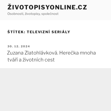
Přejít
ŽIVOTOPISYONLINE.CZ
k
Osobnosti, životopisy, společnost
obsahu
webu
ŠTÍTEK:
TELEVIZNÍ SERIÁLY
PUBLIKOVÁNO
30. 12. 2024
Zuzana Zlatohlávková. Herečka mnoha
tváří a životních cest