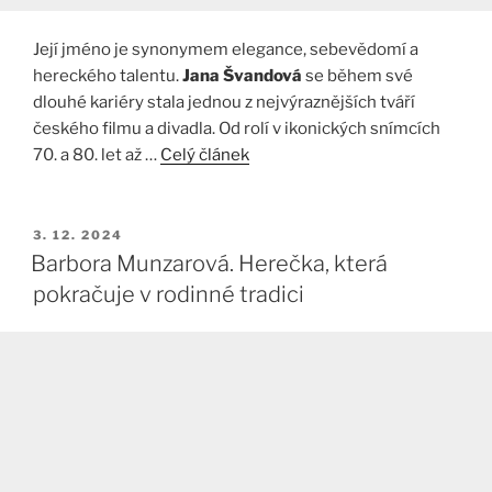
Její jméno je synonymem elegance, sebevědomí a
hereckého talentu.
Jana Švandová
se během své
dlouhé kariéry stala jednou z nejvýraznějších tváří
českého filmu a divadla. Od rolí v ikonických snímcích
70. a 80. let až …
Celý článek
PUBLIKOVÁNO
3. 12. 2024
Barbora Munzarová. Herečka, která
pokračuje v rodinné tradici