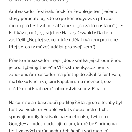
Ambassador festivalu Rock for People je ten (řečeno
slovy pořadatelů), kdo se po kennedyovsku ptá „co
mohu pro festival udělat“ a nikoli „co za to dostanu“ (J. F.
K. říkával, než jej jistý Lee Harvey Oswald v Dallasu
zastřelil: „Neptej se, co může udělat tvá zem pro tebe.
Ptej se, co ty můžeš udělat pro svojí zem“).
Přesto ambassadoři nepřijdou zkrátka, jejich odměnou
je pocit „being there“ a VIP vstupenky, což není k
zahození. Ambassador má přístup do zákulisí festivalu,
má blízko k účinkujícím kapelám, má možnost, což
určitě není k zahození, občerstvit se u VIP baru.
Na čem se ambassadoři podílejí? Starají se o to, aby byl
festival Rock for People vidět v sociálních sítích,
spravují profily festivalu na Facebooku, Twitteru,
Google+ a jinde, moderují fórum, které běží přímo na
festivalových stránkách, překládají, tvoří mobilní