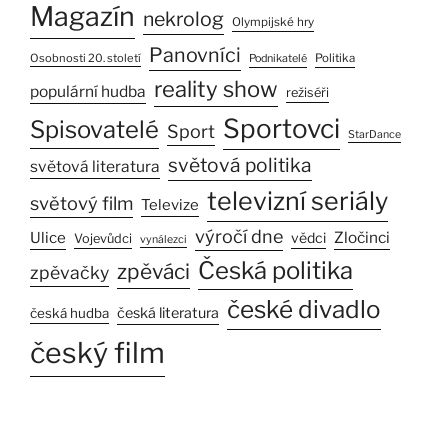
Magazín
nekrolog
Olympijské hry
Panovníci
Osobnosti 20. století
Politika
Podnikatelé
reality show
populární hudba
režiséři
Sportovci
Spisovatelé
Sport
StarDance
světová politika
světová literatura
televizní seriály
světový film
Televize
výročí dne
Ulice
Zločinci
vědci
Vojevůdci
vynálezci
Česká politika
zpěváci
zpěvačky
české divadlo
česká literatura
česká hudba
český film