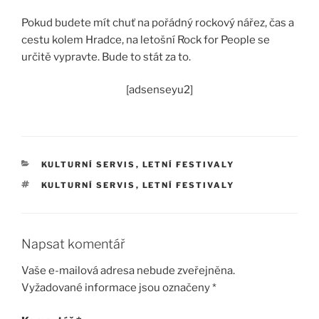
Pokud budete mít chuť na pořádný rockový nářez, čas a
cestu kolem Hradce, na letošní Rock for People se
určitě vypravte. Bude to stát za to.
[adsenseyu2]
RUBRIKY
KULTURNÍ SERVIS
,
LETNÍ FESTIVALY
ŠTÍTKY
KULTURNÍ SERVIS
,
LETNÍ FESTIVALY
Napsat komentář
Vaše e-mailová adresa nebude zveřejněna.
Vyžadované informace jsou označeny
*