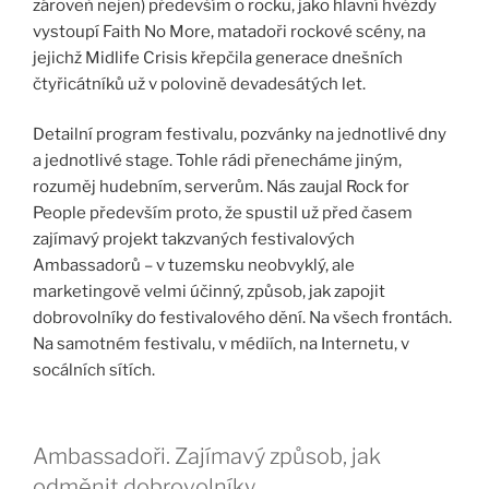
zároveň nejen) především o rocku, jako hlavní hvězdy
vystoupí Faith No More, matadoři rockové scény, na
jejichž Midlife Crisis křepčila generace dnešních
čtyřicátníků už v polovině devadesátých let.
Detailní program festivalu, pozvánky na jednotlivé dny
a jednotlivé stage. Tohle rádi přenecháme jiným,
rozuměj hudebním, serverům. Nás zaujal Rock for
People především proto, že spustil už před časem
zajímavý projekt takzvaných festivalových
Ambassadorů – v tuzemsku neobvyklý, ale
marketingově velmi účinný, způsob, jak zapojit
dobrovolníky do festivalového dění. Na všech frontách.
Na samotném festivalu, v médiích, na Internetu, v
socálních sítích.
Ambassadoři. Zajímavý způsob, jak
odměnit dobrovolníky