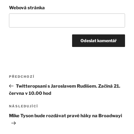
Webová stránka
Navigace
Předchozí
PŘEDCHOZÍ
pro
příspěvek
Twitteropsaní s Jaroslavem Rudišem. Začíná 21.
příspěvek
června v 10.00 hod
Následující
NÁSLEDUJÍCÍ
příspěvek
Mike Tyson bude rozdávat pravé háky na Broadwayi