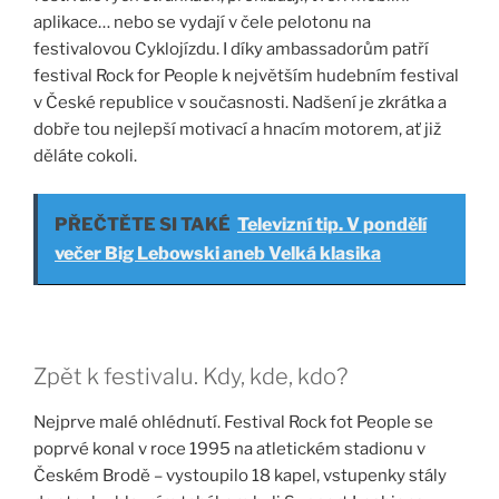
aplikace… nebo se vydají v čele pelotonu na
festivalovou Cyklojízdu. I díky ambassadorům patří
festival Rock for People k největším hudebním festival
v České republice v současnosti. Nadšení je zkrátka a
dobře tou nejlepší motivací a hnacím motorem, ať již
děláte cokoli.
PŘEČTĚTE SI TAKÉ
Televizní tip. V pondělí
večer Big Lebowski aneb Velká klasika
Zpět k festivalu. Kdy, kde, kdo?
Nejprve malé ohlédnutí. Festival Rock fot People se
poprvé konal v roce 1995 na atletickém stadionu v
Českém Brodě – vystoupilo 18 kapel, vstupenky stály