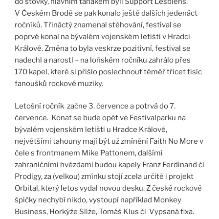
do stovky, hlavním tahákem byli Support Lesbiens.
V Českém Brodě se pak konalo ještě dalších jedenáct
ročníků. Třináctý znamenal stěhování, festival se
poprvé konal na bývalém vojenském letišti v Hradci
Králové. Změna to byla veskrze pozitivní, festival se
nadechl a narostl – na loňském ročníku zahrálo přes
170 kapel, které si přišlo poslechnout téměř třicet tisíc
fanoušků rockové muziky.
Letošní ročník začne 3. července a potrvá do 7.
července. Konat se bude opět ve Festivalparku na
bývalém vojenském letišti u Hradce Králové,
největšími tahouny mají být už zmínění Faith No More v
čele s frontmanem Mike Pattonem, dalšími
zahraničními hvězdami budou kapely Franz Ferdinand či
Prodigy, za (velkou) zmínku stojí zcela určitě i projekt
Orbital, který letos vydal novou desku. Z české rockové
špičky nechybí nikdo, vystoupí například Monkey
Business, Horkýže Slíže, Tomáš Klus či Vypsaná fixa.