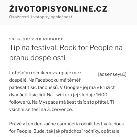
Přejít
ŽIVOTOPISYONLINE.CZ
k
Osobnosti, životopisy, společnost
obsahu
webu
PUBLIKOVÁNO
19. 6. 2012
OD
REDAKCE
Tip na festival: Rock for People na
prahu dospělosti
Letošním ročníkem vstupuje mezi
[adsenseyu1]
dospělé. Na Facebooku má téměř
padesát tisíc fanoušků. V Google+ jej má v kruzích
dvanácti tisíc lidí. Na Twitteru jej sleduje 1600
followerů. Na Myspace má šest tisíc sto přátel. Ti
všichni se těší na 3. července.
Právě v ten den začne osmnáctý ročník festivalu Rock
for People. Bude, tak jak předchozí ročníky, opět (ale